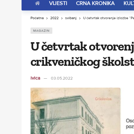
VIJESTI
CRNA KRONIKA
KUL
Početna
2022
svibanj
U četvrtak otvorenje izložbe “Pe
MAGAZIN
U četvrtak otvorenje
crikveničkog škols
ivica
03.05.2022