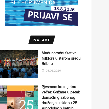
NAJAVE
Međunarodni festival
folklora u starom gradu
Bribiru
04.08.2026
Pjesmom kroz ljetnu
večer: Grižane u petak
domaćin glazbenog
druženja u sklopu 25.
Vinodolskih ljetnih