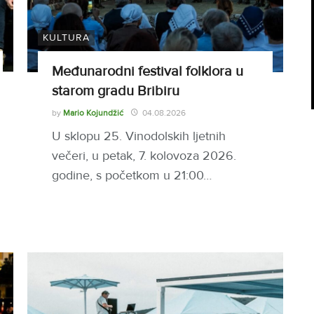
KULTURA
Međunarodni festival folklora u
starom gradu Bribiru
by
Mario Kojundžić
04.08.2026
U sklopu 25. Vinodolskih ljetnih
večeri, u petak, 7. kolovoza 2026.
godine, s početkom u 21:00…