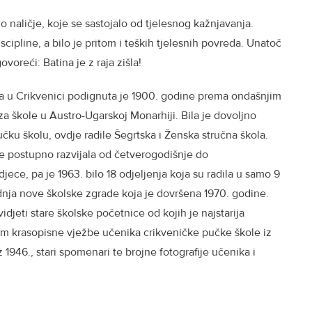
o naličje, koje se sastojalo od tjelesnog kažnjavanja.
cipline, a bilo je pritom i teških tjelesnih povreda. Unatoč
voreći: Batina je z raja zišla!
a u Crikvenici podignuta je 1900. godine prema ondašnjim
a škole u Austro-Ugarskoj Monarhiji. Bila je dovoljno
čku školu, ovdje radile Šegrtska i Ženska stručna škola.
se postupno razvijala od četverogodišnje do
ece, pa je 1963. bilo 18 odjeljenja koja su radila u samo 9
adnja nove školske zgrade koja je dovršena 1970. godine.
djeti stare školske početnice od kojih je najstarija
tim krasopisne vježbe učenika crikveničke pučke škole iz
z 1946., stari spomenari te brojne fotografije učenika i