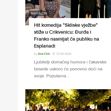
MAGAZIN
Hit komedija “Skliske vježbe”
stiže u Crikvenicu: Đurđa i
Franko nasmijat će publiku na
Esplanadi
by
Ana Cink
07.08.2026
Ljubitelji domaćeg humora i čakavske
besede uskoro će ponovno doći na
svoje. Popularna…