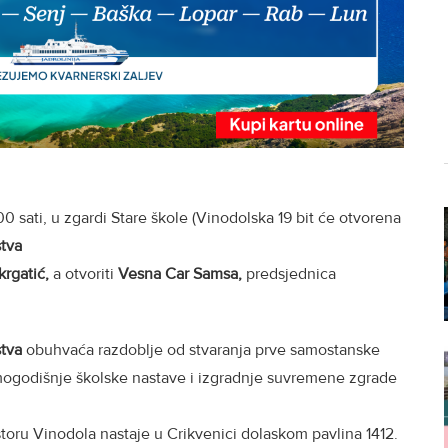
0 sati, u zgardi Stare škole (Vinodolska 19 bit će otvorena
stva
krgatić,
a otvoriti
Vesna Car Samsa,
predsjednica
stva
obuhvaća razdoblje od stvaranja prve samostanske
mogodišnje školske nastave i izgradnje suvremene zgrade
toru Vinodola nastaje u Crikvenici dolaskom pavlina 1412.