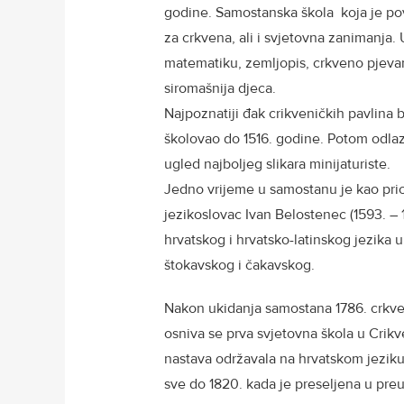
godine. Samostanska škola koja je po
za crkvena, ali i svjetovna zanimanja. U
matematiku, zemljopis, crkveno pjevanj
siromašnija djeca.
Najpoznatiji đak crikveničkih pavlina bi
školovao do 1516. godine. Potom odlazi
ugled najboljeg slikara minijaturiste.
Jedno vrijeme u samostanu je kao prior
jezikoslovac Ivan Belostenec (1593. – 1
hrvatskog i hrvatsko-latinskog jezika u
štokavskog i čakavskog.
Nakon ukidanja samostana 1786. crkven
osniva se prva svjetovna škola u Crikven
nastava održavala na hrvatskom jeziku
sve do 1820. kada je preseljena u pre