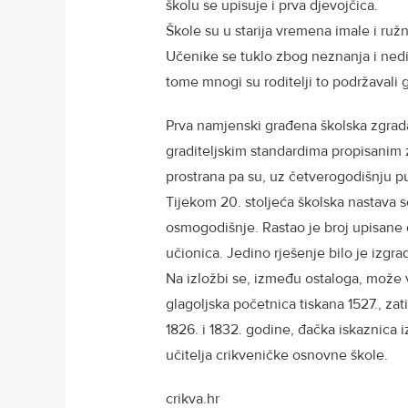
školu se upisuje i prva djevojčica.
Škole su u starija vremena imale i ružn
Učenike se tuklo zbog neznanja i nedis
tome mnogi su roditelji to podržavali go
Prva namjenski građena školska zgrad
graditeljskim standardima propisanim z
prostrana pa su, uz četverogodišnju pu
Tijekom 20. stoljeća školska nastava 
osmogodišnje. Rastao je broj upisane dj
učionica. Jedino rješenje bilo je izgr
Na izložbi se, između ostaloga, može vi
glagoljska početnica tiskana 1527., za
1826. i 1832. godine, đačka iskaznica i
učitelja crikveničke osnovne škole.
crikva.hr