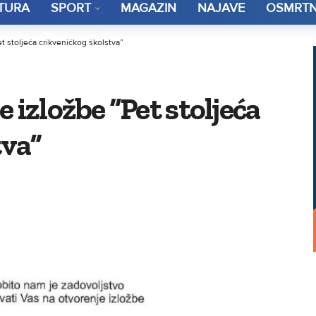
TURA
SPORT
MAGAZIN
NAJAVE
OSMRTN
t stoljeća crikveničkog školstva”
 izložbe “Pet stoljeća
tva”