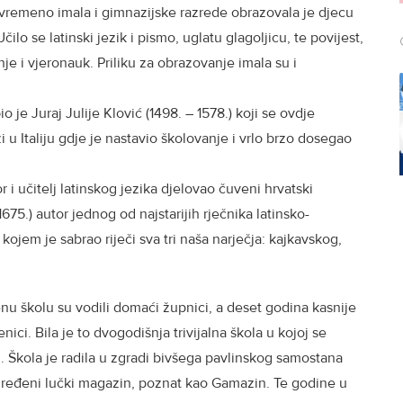
vremeno imala i gimnazijske razrede obrazovala je djecu
čilo se latinski jezik i pismo, uglatu glagoljicu, te povijest,
e i vjeronauk. Priliku za obrazovanje imala su i
o je Juraj Julije Klović (1498. – 1578.) koji se ovdje
 u Italiju gdje je nastavio školovanje i vrlo brzo dosegao
 i učitelj latinskog jezika djelovao čuveni hrvatski
675.) autor jednog od najstarijih rječnika latinsko-
 kojem je sabrao riječi sva tri naša narječja: kajkavskog,
u školu su vodili domaći župnici, a deset godina kasnije
ici. Bila je to dvogodišnja trivijalna škola u kojoj se
. Škola je radila u zgradi bivšega pavlinskog samostana
uređeni lučki magazin, poznat kao Gamazin. Te godine u