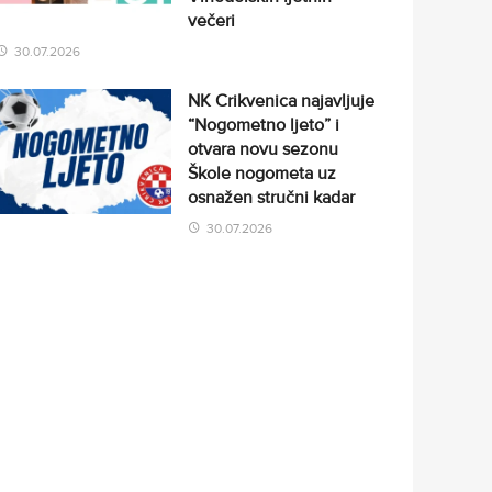
večeri
30.07.2026
NK Crikvenica najavljuje
“Nogometno ljeto” i
otvara novu sezonu
Škole nogometa uz
osnažen stručni kadar
30.07.2026