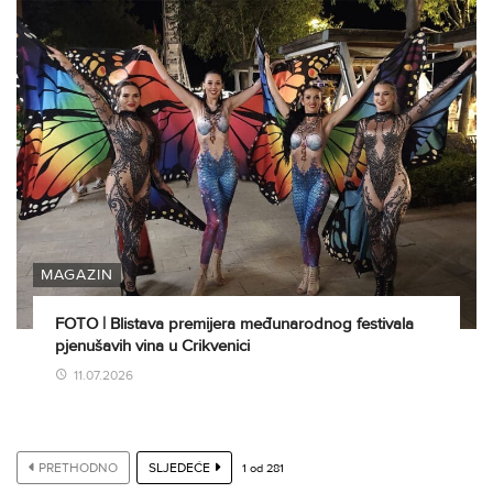
MAGAZIN
FOTO | Blistava premijera međunarodnog festivala
pjenušavih vina u Crikvenici
11.07.2026
PRETHODNO
SLJEDEĆE
1
od
281