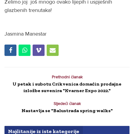
Želimo joj još mnogo ovako lijepih i uspješnih
glazbenih trenutaka!
Jasmina Manestar
Prethodni članak
U petak i subotu Crikvenica domaćin prodajne
izložbe suvenira "Kvarner Expo 2022."
Sljedeći članak
Nastavlja se "Balustrada spring walks"
Najčitanije iz iste kategorije