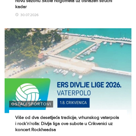
novu sezonu Škole nogometa uz osnažen stručni
kadar
30.07.2026
OSTALI SPORTOVI
Više od dva desetljeća tradicije, vrhunskog vaterpola
i rock’n’rolla: Divlja liga ove subote u Crikvenici uz
koncert Rockheadsa