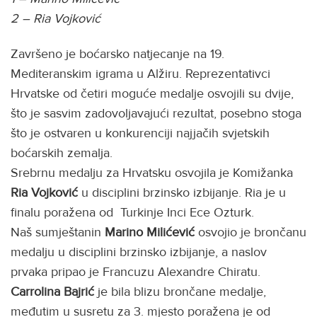
2 – Ria Vojković
Završeno je boćarsko natjecanje na 19.
Mediteranskim igrama u Alžiru. Reprezentativci
Hrvatske od četiri moguće medalje osvojili su dvije,
što je sasvim zadovoljavajući rezultat, posebno stoga
što je ostvaren u konkurenciji najjačih svjetskih
boćarskih zemalja.
Srebrnu medalju za Hrvatsku osvojila je Komižanka
Ria Vojković
u disciplini brzinsko izbijanje. Ria je u
finalu poražena od Turkinje Inci Ece Ozturk.
Naš sumještanin
Marino Milićević
osvojio je brončanu
medalju u disciplini brzinsko izbijanje, a naslov
prvaka pripao je Francuzu Alexandre Chiratu.
Carrolina Bajrić
je bila blizu brončane medalje,
međutim u susretu za 3. mjesto poražena je od