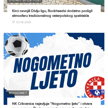
OSTALI SPORTOVI
Kirci osvojili Divlju ligu, Rockheadsi dodatno podigli
atmosferu tradicionalnog vaterpolskog spektakla
02.08.2026
NOGOMET
NK Crikvenica najavljuje “Nogometno ljeto” i otvara