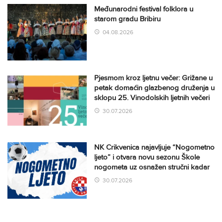
Međunarodni festival folklora u
starom gradu Bribiru
04.08.2026
Pjesmom kroz ljetnu večer: Grižane u
petak domaćin glazbenog druženja u
sklopu 25. Vinodolskih ljetnih večeri
30.07.2026
NK Crikvenica najavljuje “Nogometno
ljeto” i otvara novu sezonu Škole
nogometa uz osnažen stručni kadar
30.07.2026