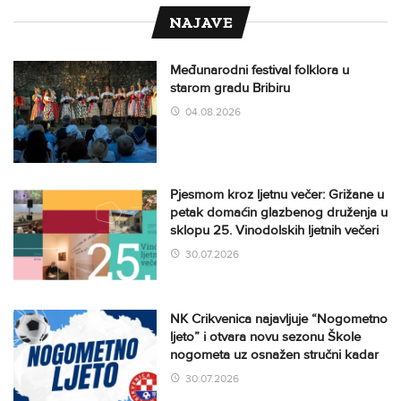
NAJAVE
Međunarodni festival folklora u
starom gradu Bribiru
04.08.2026
Pjesmom kroz ljetnu večer: Grižane u
petak domaćin glazbenog druženja u
sklopu 25. Vinodolskih ljetnih večeri
30.07.2026
NK Crikvenica najavljuje “Nogometno
ljeto” i otvara novu sezonu Škole
nogometa uz osnažen stručni kadar
30.07.2026