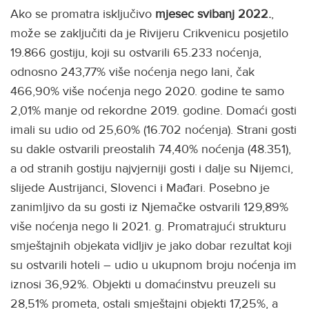
Ako se promatra isključivo
mjesec svibanj 2022.
,
može se zaključiti da je Rivijeru Crikvenicu posjetilo
19.866 gostiju, koji su ostvarili 65.233 noćenja,
odnosno 243,77% više noćenja nego lani, čak
466,90% više noćenja nego 2020. godine te samo
2,01% manje od rekordne 2019. godine. Domaći gosti
imali su udio od 25,60% (16.702 noćenja). Strani gosti
su dakle ostvarili preostalih 74,40% noćenja (48.351),
a od stranih gostiju najvjerniji gosti i dalje su Nijemci,
slijede Austrijanci, Slovenci i Mađari. Posebno je
zanimljivo da su gosti iz Njemačke ostvarili 129,89%
više noćenja nego li 2021. g. Promatrajući strukturu
smještajnih objekata vidljiv je jako dobar rezultat koji
su ostvarili hoteli – udio u ukupnom broju noćenja im
iznosi 36,92%. Objekti u domaćinstvu preuzeli su
28,51% prometa, ostali smještajni objekti 17,25%, a