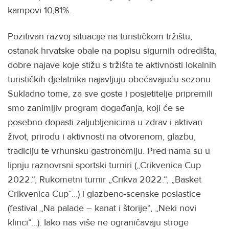
kampovi 10,81%.
Pozitivan razvoj situacije na turističkom tržištu,
ostanak hrvatske obale na popisu sigurnih odredišta,
dobre najave koje stižu s tržišta te aktivnosti lokalnih
turističkih djelatnika najavljuju obećavajuću sezonu.
Sukladno tome, za sve goste i posjetitelje pripremili
smo zanimljiv program događanja, koji će se
posebno dopasti zaljubljenicima u zdrav i aktivan
život, prirodu i aktivnosti na otvorenom, glazbu,
tradiciju te vrhunsku gastronomiju. Pred nama su u
lipnju raznovrsni sportski turniri („Crikvenica Cup
2022.“, Rukometni turnir „Crikva 2022.“, „Basket
Crikvenica Cup“…) i glazbeno-scenske poslastice
(festival „Na palade – kanat i štorije“, „Neki novi
klinci“…). Iako nas više ne ograničavaju stroge