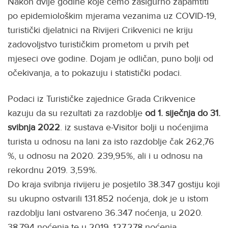
Nakon dvije godine koje ćemo zasigurno zapamtiti
po epidemiološkim mjerama vezanima uz COVID-19,
turistički djelatnici na Rivijeri Crikvenici ne kriju
zadovoljstvo turističkim prometom u prvih pet
mjeseci ove godine. Dojam je odličan, puno bolji od
očekivanja, a to pokazuju i statistički podaci.
Podaci iz Turističke zajednice Grada Crikvenice
kazuju da su rezultati za razdoblje
od 1. siječnja do 31.
svibnja 2022
. iz sustava e-Visitor bolji u noćenjima
turista u odnosu na lani za isto razdoblje čak 262,76
%, u odnosu na 2020. 239,95%, ali i u odnosu na
rekordnu 2019. 3,59%.
Do kraja svibnja rivijeru je posjetilo 38.347 gostiju koji
su ukupno ostvarili 131.852 noćenja, dok je u istom
razdoblju lani ostvareno 36.347 noćenja, u 2020.
38.794 noćenja te u 2019. 127.278 noćenja.