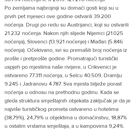
Po zemljama najbrojniji su domaći gosti koji su u
prvih pet mjeseci ove godine ostvarili 39.200
noćenja. Drugi po redu su Austrijanci, koji su ostvarili
21.232 noćenja. Nakon njih slijede Nijemci (21.025
noćenja), Slovenci (13.921 noćenje) i Mađari (5.846
noćenja). Očekivano, svi su premašili broj noćenja iz
prošle i pretprošle godine. Promatrajući turistički
uspjeh po mjestima naše rivijere, u Crikvenici je
ostvareno 77.311 noćenja, u Selcu 40.509, Dramlju
9.245 i Jadranovu 4.787. Sva mjesta bilježe porast
noćenja u odnosu na prethodnu godinu. Kada se
gleda struktura smještajnih objekata zaključak je da je
najviše turističkog prometa ostvareno u hotelima
(38,79%), 24,79% u objektima u domaćinstvu, 18,87%
u ostalim vrstama smještaja, a u kampovima 9,24%.