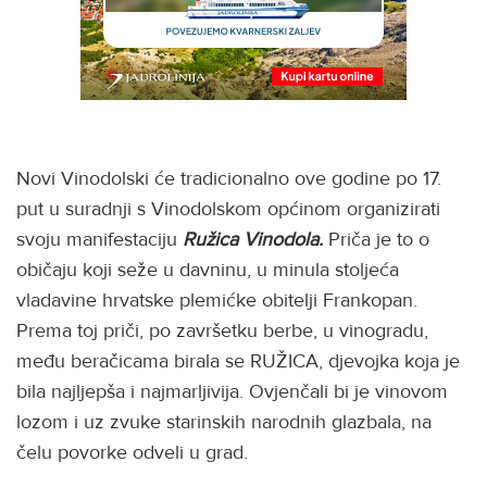
Novi Vinodolski će tradicionalno ove godine po 17.
put u suradnji s Vinodolskom općinom organizirati
svoju manifestaciju
Ružica Vinodola.
Priča je to o
običaju koji seže u davninu, u minula stoljeća
vladavine hrvatske plemićke obitelji Frankopan.
Prema toj priči, po završetku berbe, u vinogradu,
među beračicama birala se RUŽICA, djevojka koja je
bila najljepša i najmarljivija. Ovjenčali bi je vinovom
lozom i uz zvuke starinskih narodnih glazbala, na
čelu povorke odveli u grad.