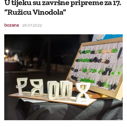
U tijeku su završne pripreme za 17.
“Ružicu Vinodola”
bozana
28.07.2022