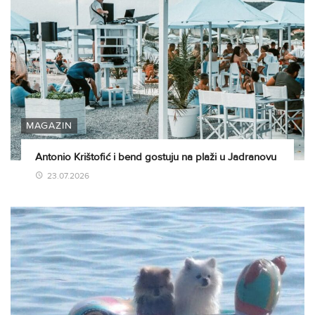
MAGAZIN
Antonio Krištofić i bend gostuju na plaži u Jadranovu
23.07.2026