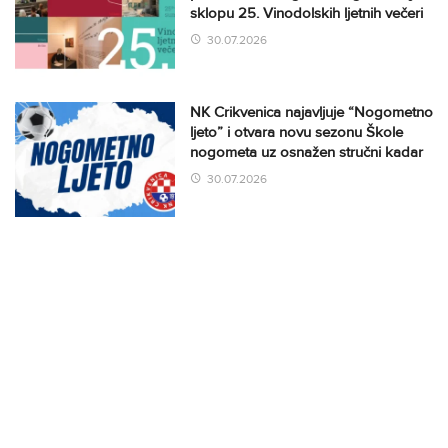
sklopu 25. Vinodolskih ljetnih večeri
30.07.2026
NK Crikvenica najavljuje “Nogometno
ljeto” i otvara novu sezonu Škole
nogometa uz osnažen stručni kadar
30.07.2026