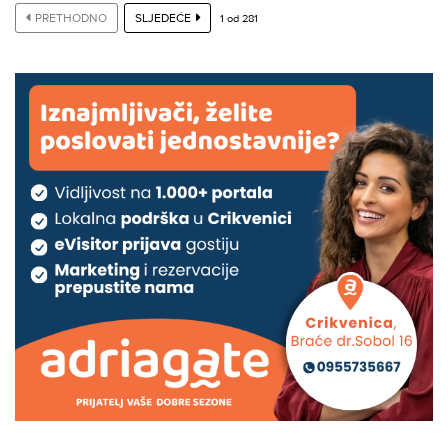
PRETHODNO
SLJEDEĆE
1
od
281