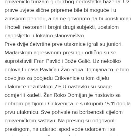
crikvenički turizam gubi zbog nedostatka bazena. Uz
prave uvjete slične pripreme bile bi moguće i u
zimskom periodu, a da ne govorimo da bi koristi imali
i hoteli, restorani i brojni drugi subjekti, uostalom
naposljetku i lokalno stanovništvo.
Prve dvije četvrtine prve utakmice igrali su juniori.
Mađarskom agresivnom presingu odlično su se
suprotstavili Fran Pavlić i Bože Galić. Uz nekoliko
golova Lucasa Pavlića i Žan Roka Domijana to je bilo
dovoljno za pobjedu Crikvenice u tom dijelu
utakmice rezultatom 7:6.U nastavku su snage
odmjerili kadeti. Žan Roko Domijan je nastavio sa
dobrom partijom i Crikvenica je s ukupnih 15:11 dobila
prvu utakmicu. Sve pohvale na borbenosti cijelom
crikveničkom sastavu. Na presing su odgovorili
presingom, na udarac ispod vode udarcem i sa