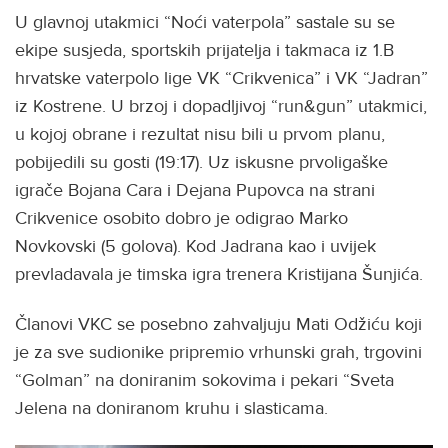
U glavnoj utakmici “Noći vaterpola” sastale su se
ekipe susjeda, sportskih prijatelja i takmaca iz 1.B
hrvatske vaterpolo lige VK “Crikvenica” i VK “Jadran”
iz Kostrene. U brzoj i dopadljivoj “run&gun” utakmici,
u kojoj obrane i rezultat nisu bili u prvom planu,
pobijedili su gosti (19:17). Uz iskusne prvoligaške
igrače Bojana Cara i Dejana Pupovca na strani
Crikvenice osobito dobro je odigrao Marko
Novkovski (5 golova). Kod Jadrana kao i uvijek
prevladavala je timska igra trenera Kristijana Šunjića.
Članovi VKC se posebno zahvaljuju Mati Odžiću koji
je za sve sudionike pripremio vrhunski grah, trgovini
“Golman” na doniranim sokovima i pekari “Sveta
Jelena na doniranom kruhu i slasticama.