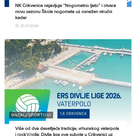
NK Crikvenica najavljuje “Nogometno ljeto” i otvara
novu sezonu Škole nogometa uz osnažen stručni
kadar
30.07.2026
OSTALI SPORTOVI
Više od dva desetljeća tradicije, vrhunskog vaterpola
i rock’n’rolla: Divlja liga ove subote u Crikvenici uz