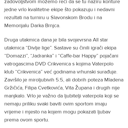
zadovoljstvom možemo reći da se tu naziru konture
jedne vrlo kvalitetne ekipe što pokazuju i nedavni
rezultati na turniru u Slavonskom Brodu i na
Memorijalu Darka Brnjca.
Druga utakmica dana je bila svojevrsna All star
utakmica “Divlje lige”. Sastave su činili igrači ekipa
“Domazzi”, “Jadranka” i “Caffe-bar Happy” pojačani
vatrogascima DVD Crikvenica s kojima Vaterpolo
klub “Crikvenica” već godinama vrhunski surađuje.
Završilo je miroljubivih 5:5, ali dobrih poteza Mladena
Gržičića, Filipa Cvetkovića, Vita Župana i drugih nije
manjkalo. Vrlo je važno da ljubitelji vaterpola koji se
nemaju priliku svaki baviti ovim sportom imaju
vrijeme i mjesto na kojem mogu pokazati ljubav
prema ovom sportu.