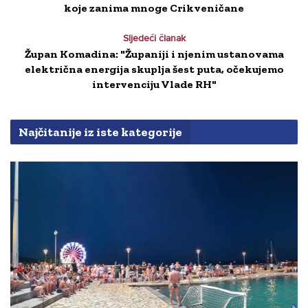
koje zanima mnoge Crikveničane
Sljedeći članak
Župan Komadina: "Županiji i njenim ustanovama
električna energija skuplja šest puta, očekujemo
intervenciju Vlade RH"
Najčitanije iz iste kategorije