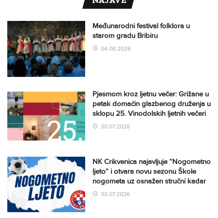
NAJAVE
Međunarodni festival folklora u
starom gradu Bribiru
04.08.2026
Pjesmom kroz ljetnu večer: Grižane u
petak domaćin glazbenog druženja u
sklopu 25. Vinodolskih ljetnih večeri
30.07.2026
NK Crikvenica najavljuje “Nogometno
ljeto” i otvara novu sezonu Škole
nogometa uz osnažen stručni kadar
30.07.2026