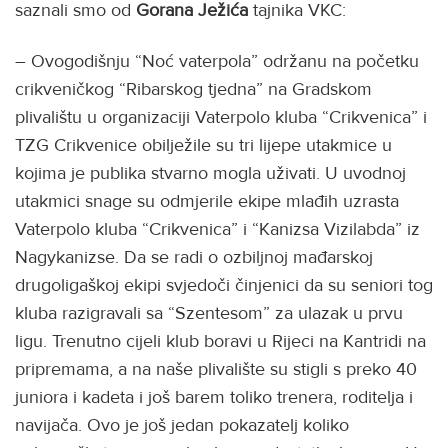
saznali smo od
Gorana Ježića
tajnika VKC:
– Ovogodišnju “Noć vaterpola” održanu na početku
crikveničkog “Ribarskog tjedna” na Gradskom
plivalištu u organizaciji Vaterpolo kluba “Crikvenica” i
TZG
Crikvenice obilježile su tri lijepe utakmice u
kojima je publika stvarno mogla uživati. U uvodnoj
utakmici snage su odmjerile ekipe mlađih uzrasta
Vaterpolo kluba “Crikvenica” i “Kanizsa Vizilabda” iz
Nagykanizse. Da se radi o ozbiljnoj mađarskoj
drugoligaškoj ekipi svjedoči činjenici da su seniori tog
kluba razigravali sa “Szentesom” za ulazak u prvu
ligu. Trenutno cijeli klub boravi u Rijeci na Kantridi na
pripremama, a na naše plivalište su stigli s preko 40
juniora i kadeta i još barem toliko trenera, roditelja i
navijača. Ovo je još jedan pokazatelj koliko