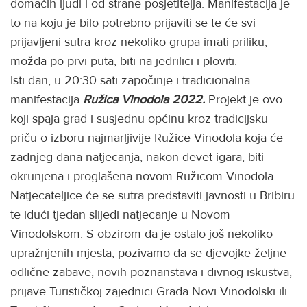
domaćih ljudi i od strane posjetitelja. Manifestacija je
to na koju je bilo potrebno prijaviti se te će svi
prijavljeni sutra kroz nekoliko grupa imati priliku,
možda po prvi puta, biti na jedrilici i ploviti.
Isti dan, u 20:30 sati započinje i tradicionalna
manifestacija
Ružica Vinodola 2022.
Projekt je ovo
koji spaja grad i susjednu općinu kroz tradicijsku
priču o izboru najmarljivije Ružice Vinodola koja će
zadnjeg dana natjecanja, nakon devet igara, biti
okrunjena i proglašena novom Ružicom Vinodola.
Natjecateljice će se sutra predstaviti javnosti u Bribiru
te idući tjedan slijedi natjecanje u Novom
Vinodolskom. S obzirom da je ostalo još nekoliko
upražnjenih mjesta, pozivamo da se djevojke željne
odlične zabave, novih poznanstava i divnog iskustva,
prijave Turističkoj zajednici Grada Novi Vinodolski ili