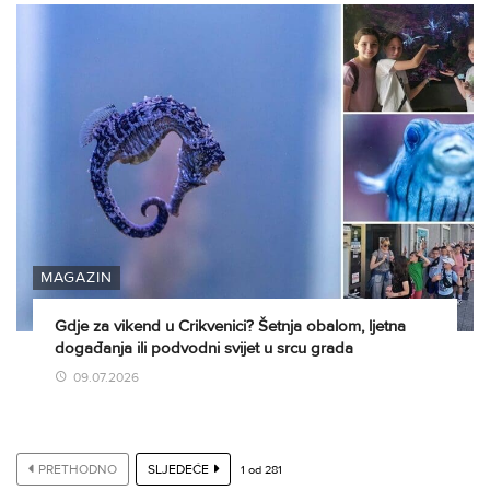
MAGAZIN
Gdje za vikend u Crikvenici? Šetnja obalom, ljetna
događanja ili podvodni svijet u srcu grada
09.07.2026
PRETHODNO
SLJEDEĆE
1
od
281