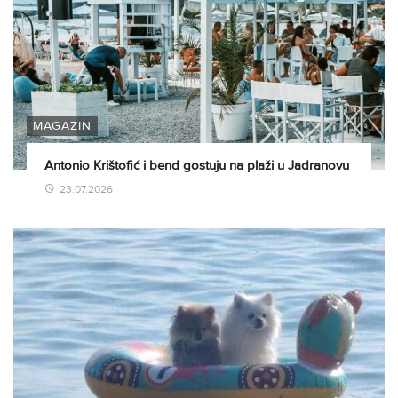
MAGAZIN
Antonio Krištofić i bend gostuju na plaži u Jadranovu
23.07.2026