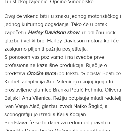
Turističkoj zajednici Općine Vinodolske.
Ovaj će vikend biti i u znaku jednog motorističkog i
jednog kulturnog događanja. Tako će u petak
započeti i
Harley
Davidson show
uz odličnu rock
glazbu i veliki broj Harley Davidson motora koji će
zasigurno plijeniti pažnju posjetitelja.
S ponosom vas pozivamo i na izvedbe prve
profesionalne kazališne produkcije. Riječ je o
predstavi
Otočka terca
(po tekstu ‘Sjecišta’ Beatrice
Kurbel, adaptacija Ane Vilenice) u kojoj igraju tri
proslavljene glumice Branka Petrić Fehmiu, Olivera
Baljak i Ana Vilenica. Režiju potpisuje mladi redatelj
Ivan Vanja Alač, glazbu izvodi Natko Štiglić, a
scenografiju je izradila Karla Kocijan.
Predstava će se tri dana za redom odigravati u
Dvorištu Doma braće Mažuranić uz prethodnu