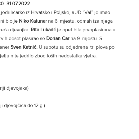
30.-31.07.2022
 jedriličarke iz Hrvatske i Poljske, a JD “Val” je imao
ni bio je
Niko Katunar
na 6. mjestu, odmah iza njega
treća djevojka.
Rita Lukarić
je opet bila prvoplasirana u
rvih deset plasirao se
Dorian Car
na 9. mjestu. S
rener
Sven Katnić.
U subotu su odjedrena tri plova po
jelju nije jedrilo zbog loših nedostatka vjetra.
ji djevojaka)
i djevojčica do 12 g.)