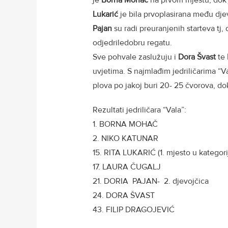
Lukarić
je bila prvoplasirana među dje
Pajan
su radi preuranjenih starteva tj, d
odjedriledobru regatu.
Sve pohvale zaslužuju i
Dora Švast
te
uvjetima. S najmlađim jedriličarima “Va
plova po jakoj buri 20- 25 čvorova, d
Rezultati jedriličara “Vala”:
1. BORNA MOHAČ
2. NIKO KATUNAR
15. RITA LUKARIĆ (1. mjesto u kategorij
17. LAURA ČUGALJ
21. DORIA PAJAN- 2. djevojčica
24. DORA ŠVAST
43. FILIP DRAGOJEVIĆ