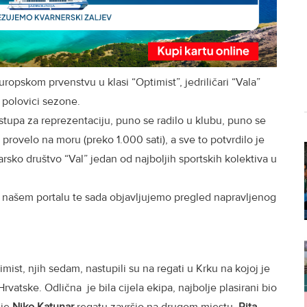
ropskom prvenstvu u klasi “Optimist”, jedriličari “Vala”
j polovici sezone.
tupa za reprezentaciju, puno se radilo u klubu, puno se
provelo na moru (preko 1.000 sati), a sve to potvrdilo je
arsko društvo “Val” jedan od najboljih sportskih kolektiva u
a našem portalu te sada objavljujemo pregled napravljenog
timist, njih sedam, nastupili su na regati u Krku na kojoj je
z Hrvatske. Odlična je bila cijela ekipa, najbolje plasirani bio
 je
Niko Katunar
regatu završio na drugom mjestu.
Rita