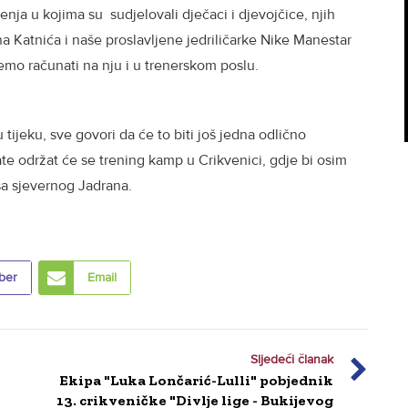
renja u kojima su sudjelovali dječaci i djevojčice, njih
 Katnića i naše proslavljene jedriličarke Nike Manestar
mo računati na nju i u trenerskom poslu.
u tijeku, sve govori da će to biti još jedna odlično
te održat će se trening kamp u Crikvenici, gdje bi osim
ri sa sjevernog Jadrana.
ber
Email
Sljedeći članak
Ekipa "Luka Lončarić-Lulli" pobjednik
13. crikveničke "Divlje lige - Bukijevog