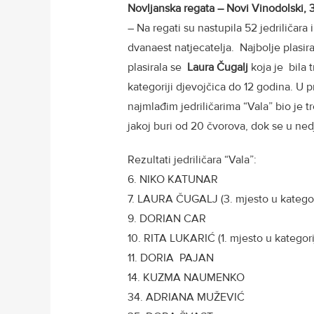
Novljanska regata –
Novi Vinodolski, 
– Na regati su nastupila 52 jedriličara i
dvanaest natjecatelja. Najbolje plasira
plasirala se
Laura Čugalj
koja je bila 
kategoriji djevojčica do 12 godina. U p
najmlađim jedriličarima “Vala” bio je t
jakoj buri od 20 čvorova, dok se u ned
Rezultati jedriličara “Vala”:
6. NIKO KATUNAR
7. LAURA ČUGALJ (3. mjesto u kategori
9. DORIAN CAR
10. RITA LUKARIĆ (1. mjesto u kategorij
11. DORIA PAJAN
14. KUZMA NAUMENKO
34. ADRIANA MUŽEVIĆ