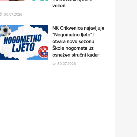
večeri
30.07.2026
NK Crikvenica najavljuje
“Nogometno ljeto” i
otvara novu sezonu
Škole nogometa uz
osnažen stručni kadar
30.07.2026