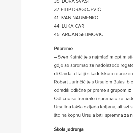
35. DORA ŠVAST
37. FILIP DRAGOJEVIĆ
41. IVAN NAUMENKO
44. LUKA CAR
45. ARIJAN SELIMOVIĆ
Pripreme
–
Sven Katnić je s najmlađim optimis
gdje se spremao za nadolazeće regate
di Garda u Italiji s kadetskom repreze
Robert Jurinčić je s Ursulom Balas b
odradili odlične pripreme s grupom iz It
Odlično se treniralo i spremalo za nad
Ursulina lakša ozljeda koljena, ali svi 
što na kopnu Ursula biti spremna za n
Škola jedrenja