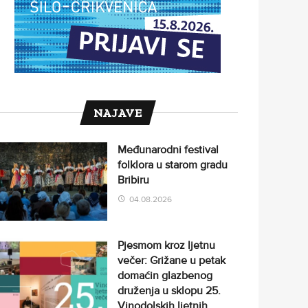
NAJAVE
Međunarodni festival
folklora u starom gradu
Bribiru
04.08.2026
Pjesmom kroz ljetnu
večer: Grižane u petak
domaćin glazbenog
druženja u sklopu 25.
Vinodolskih ljetnih