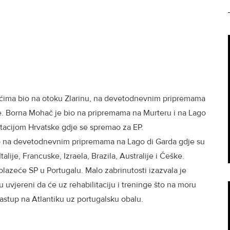
tićima bio na otoku Zlarinu, na devetodnevnim pripremama
. Borna Mohač je bio na pripremama na Murteru i na Lago
ntacijom Hrvatske gdje se spremao za EP.
io na devetodnevnim pripremama na Lago di Garda gdje su
alije, Francuske, Izraela, Brazila, Australije i Češke.
olazeće SP u Portugalu. Malo zabrinutosti izazvala je
su uvjereni da će uz rehabilitaciju i treninge što na moru
astup na Atlantiku uz portugalsku obalu.