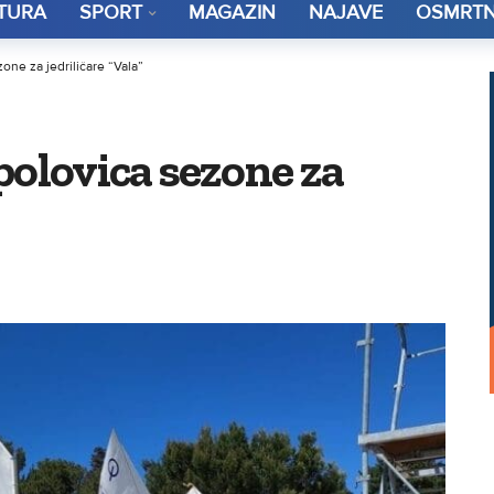
TURA
SPORT
MAGAZIN
NAJAVE
OSMRTN
one za jedriličare “Vala”
polovica sezone za