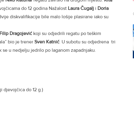
vojčicama do 12 godina Nažalost
Laura Čugalj
i
Doria
vije diskvalifikacije bile malo lošije plasirane iako su
Filip Dragojević
koji su odjedrili regatu po teškim
la” bio je trener
Sven Katnić
: U subotu su odjedrena tri
ok se u nedjelju jedrilo po laganom zapadnjaku.
i djevojčica do 12 g.)