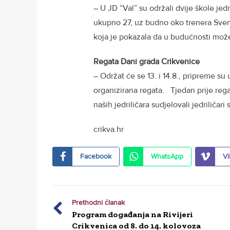
– U JD “Val” su održali dvije škole jed
ukupno 27, uz budno oko trenera Svena
koja je pokazala da u budućnosti može
Regata Dani grada Crikvenice
– Održat će se 13. i 14.8., pripreme su 
organizirana regata. Tjedan prije rega
naših jedriličara sudjelovali jedriliča
crikva.hr
Facebook
WhatsApp
Vi
Prethodni članak
Program događanja na Rivijeri
Crikvenica od 8. do 14. kolovoza