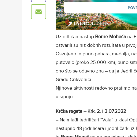
Uz odličan nastup
Borne Mohača
na Eu
ostvarili su niz dobrih rezultata u prvo
Osvojeno je puno pehara, medalja, nas
putovalo (preko 25.000 km), puno sati 
ono što se odavno zna – da je Jedrilič
Gradu Crikvenici.
Njihove aktivnosti redovno pratimo n
u srpnju:
Krčka regata –
Krk, 2. i 3.07.2022
– Najmlađi jedriličari “Vala” u klasi Op
nastupilo 48 jedriličara i jedriličarki i
je
Borna Mohač
na prvom mjestu, dok