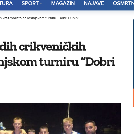
TURA
SPORT
MAGAZIN
NAJAVE
OSMRTN
h vaterpolista na lošinjskom turniru “Dobri Dupin”
dih crikveničkih
injskom turniru “Dobri