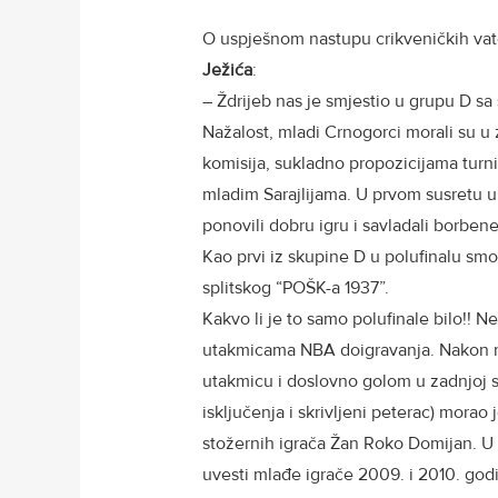
O uspješnom nastupu crikveničkih vate
Ježića
:
– Ždrijeb nas je smjestio u grupu D sa
Nažalost, mladi Crnogorci morali su u z
komisija, sukladno propozicijama turni
mladim Sarajlijama. U prvom susretu u 
ponovili dobru igru i savladali borbene 
Kao prvi iz skupine D u polufinalu smo 
splitskog “POŠK-a 1937”.
Kakvo li je to samo polufinale bilo!! 
utakmicama NBA doigravanja. Nakon na
utakmicu i doslovno golom u zadnjoj 
isključenja i skrivljeni peterac) morao
stožernih igrača Žan Roko Domijan. U 
uvesti mlađe igrače 2009. i 2010. godišt