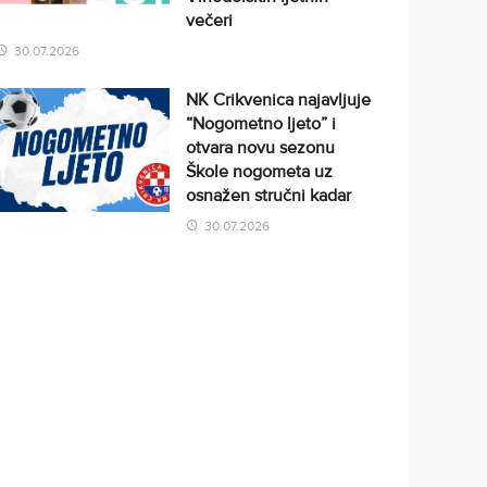
večeri
30.07.2026
NK Crikvenica najavljuje
“Nogometno ljeto” i
otvara novu sezonu
Škole nogometa uz
osnažen stručni kadar
30.07.2026