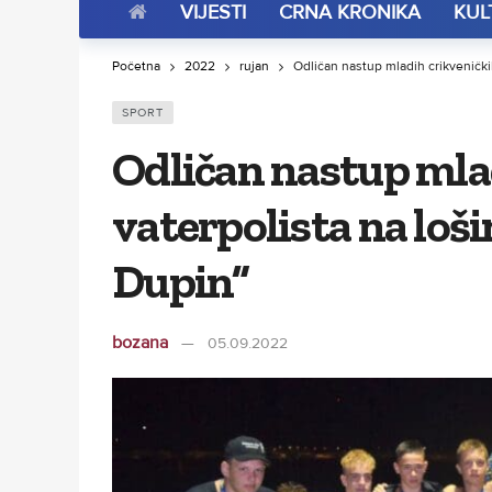
VIJESTI
CRNA KRONIKA
KUL
Početna
2022
rujan
Odličan nastup mladih crikvenički
SPORT
Odličan nastup mla
vaterpolista na loš
Dupin”
bozana
05.09.2022