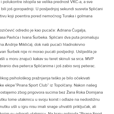
i polukontre istopila se velika prednost VKC-a, a sve
 bili još goropadniji. U posljednjoj sekundi susreta Splićani
ativu koji poentira pored nemoćnog Turaka i golmana
rozičević odredio je kao pucače: Adriana Čugalja,
asa Pavlića i Ivana Šurbeka. Splićani dva puta promašuju
na Andrije Miklića), dok naši pucači hladnokrvno
 Ivan Šurbek nije ni morao pucati posljednji. Uslijedila je
našli u moru znajući kakav su teret skinuli sa srca. MVP
obranio dva peterca Splićanima i još zabio svoj peterac.
ikog psihološkog pražnjenja teško je bilo očekivati
ačke ekipe”Pirana Sport Club” iz Topolčany. Nakon našeg
e ostajemo zbog prigovora sucima bez Žana Roka Domijana
utku lome utakmicu u svoju korist i odlaze na nedostižnu
nutku ušli u igru nisu imali snage uhvatiti priključak, ali
kojim su odigrali utakmicu. Na kraju pobjeda “Pirana Sport