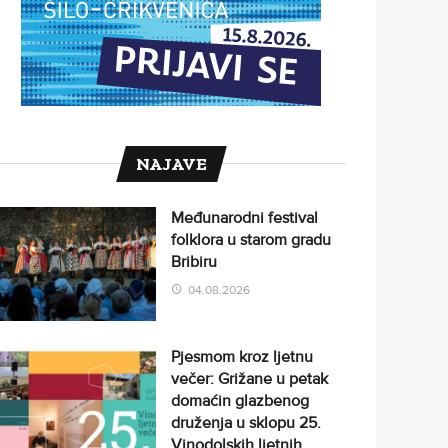
NAJAVE
Međunarodni festival
folklora u starom gradu
Bribiru
04.08.2026
Pjesmom kroz ljetnu
večer: Grižane u petak
domaćin glazbenog
druženja u sklopu 25.
Vinodolskih ljetnih