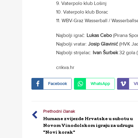
9. Vaterpolo klub Lošinj
10. Vaterpolo klub Borac
11. WBV-Graz Wasserball / Wasserballs
Najbolji igrač:
Lukas Cebo
(Pirana Spo
Najbolji vratar:
Josip Glavinić
(HVK Ja
Najbolji strijelac:
Ivan Šurbek
32 gola (
crikva.hr
Facebook
WhatsApp
Vi
Prethodni članak
Humane zvijezde Hrvatske u subotu u
Novom Vinodolskom igraju za udrugu
"Novi korak"