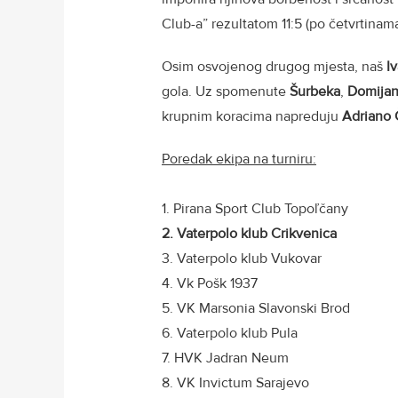
Club-a” rezultatom 11:5 (po četvrtinama 1:
Osim osvojenog drugog mjesta, naš
Iv
gola. Uz spomenute
Šurbeka
,
Domija
krupnim koracima napreduju
Adriano 
Poredak ekipa na turniru:
1. Pirana Sport Club Topoľčany
2. Vaterpolo klub Crikvenica
3. Vaterpolo klub Vukovar
4. Vk Pošk 1937
5. VK Marsonia Slavonski Brod
6. Vaterpolo klub Pula
7. HVK Jadran Neum
8. VK Invictum Sarajevo