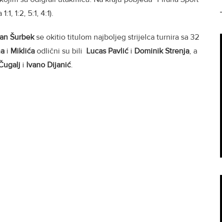
1, 1:2, 5:1, 4:1).
an Šurbek
se okitio titulom najboljeg strijelca turnira sa 32
na
i
Miklića
odlični su bili
Lucas Pavlić
i
Dominik Strenja
, a
Čugalj
i
Ivano Dijanić
.