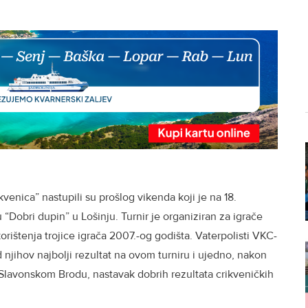
kvenica” nastupili su prošlog vikenda koji je na 18.
Dobri dupin” u Lošinju. Turnir je organiziran za igrače
ištenja trojice igrača 2007.-og godišta. Vaterpolisti VKC-
d njihov najbolji rezultat na ovom turniru i ujedno, nakon
 Slavonskom Brodu, nastavak dobrih rezultata crikveničkih