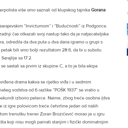
rpolista više smo saznali od klupskog tajnika
Gorana
 sarajevskim “Invictumom” i “Budućnosti” iz Podgorice.
adnji čas otkazati svoj nastup tako da je natjecateljska
ra, odredila da dva puta u dva dana igramo u grupi s
petak bili smo bolji rezultatom 28:6, da bi u subotu
Sarajlije sa 17:2.
se sastali sa prvim iz skupine C, a to je bila ekipa
Neviđena drama kakva se rijetko viđa i u sedmim
šeg vodstva od 6 razlike “POŠK 1937” se vratio u
sekundi izborio peterce. Naime, zbog treće osobne (dva
 je iz igre polovicom treće četvrtine jedan od naših
tom trenutku trener Zoran Brozičević morao je u igru
a koji nisu mogli parirati starijim i fizički dominatnijim