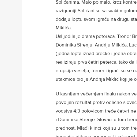
Splićanima. Malo po malo, kroz kontre 
razigraniji Splićani su sa svakim golom
dodaju loptu svom igraču na drugu st
Miklića.
Uslijedila je drama peteraca. Trener B
Dominika Strenju, Andriju Milkića, Luc
(jedna lopta iznad prečke i jedna obra
realiziraju prva četiri peterca, tako da
erupcija veselja, trener i igrači su se 
utakmice bio je Andrija Miklić koji je 
U kasnijem večernjem finalu nakon vel
povoljan rezultat protiv odlične slov
vodstva 4:3 polovicom treće četvrtin
i Dominika Strenje. Slovaci u tom tren
prednost. Mlađi klinci koji su u tom tre
imponira njihova borbenost i srčanost 