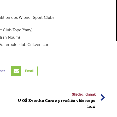
ektion des Wiener Sport-Clubs
rt Club Topoľčany)
dran Neum)
Vaterpolo klub Crikvenica)
ber
Email
Sljedeći članak
U OŠ Zvonka Cara 2 prvašića više nego
lani