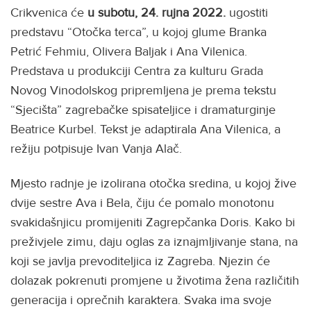
Crikvenica će
u subotu, 24. rujna 2022.
ugostiti
predstavu “Otočka terca”, u kojoj glume Branka
Petrić Fehmiu, Olivera Baljak i Ana Vilenica.
Predstava u produkciji Centra za kulturu Grada
Novog Vinodolskog pripremljena je prema tekstu
“Sjecišta” zagrebačke spisateljice i dramaturginje
Beatrice Kurbel. Tekst je adaptirala Ana Vilenica, a
režiju potpisuje Ivan Vanja Alač.
Mjesto radnje je izolirana otočka sredina, u kojoj žive
dvije sestre Ava i Bela, čiju će pomalo monotonu
svakidašnjicu promijeniti Zagrepčanka Doris. Kako bi
preživjele zimu, daju oglas za iznajmljivanje stana, na
koji se javlja prevoditeljica iz Zagreba. Njezin će
dolazak pokrenuti promjene u životima žena različitih
generacija i oprečnih karaktera. Svaka ima svoje