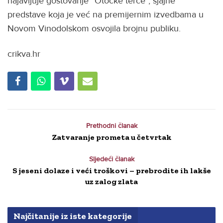
najavljuje gostovanje “Otočke terce”, sjajne
predstave koja je već na premijernim izvedbama u
Novom Vinodolskom osvojila brojnu publiku.
crikva.hr
Prethodni članak
Zatvaranje prometa u četvrtak
Sljedeći članak
S jeseni dolaze i veći troškovi – prebrodite ih lakše
uz zalog zlata
Najčitanije iz iste kategorije