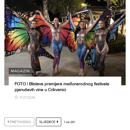
MAGAZIN
FOTO | Blistava premijera međunarodnog festivala
pjenušavih vina u Crikvenici
11.07.2026
PRETHODNO
SLJEDEĆE
1
od
281