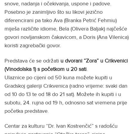
snove, nadanja i očekivanja, uspone i padove.
Posebno je zanimljivo što su likovi jezično
diferencirani pa tako Ava (Branka Petrić Fehmiu)
miješa različite idiome, Bela (Olivera Baljak) najčešće
govori novljanskom čakavicom, a Doris (Ana Vilenica)
koristi zagrebački govor.
Predstava će se održati
u dvorani “Zora” u Crikvenici
(Vinodolska 1) s početkom u 20 sati
.
Ulaznice po cijeni od 50 kuna možete kupiti u
Gradskoj galeriji Crikvenica (radno vrijeme: svaki dan
od 10 do 13 te od 18 do 21 sat). Možete ih kupiti i u
subotu, 24. rujna od 19 h, odnosno sat vremena prije
početka predstave.
Centar za kulturu “Dr. Ivan Kostrenčić” s radošću