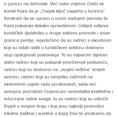
o porezu na dohodak. Već neko vrijeme često se
koristi fraza da je „čovjek ključ uspjeha u turizmu“.
Smatram da se upravo u ovom zadnjem periodu ta
fraza pokazala itekako opravdanom. Uslijed odljeva
turističkih djelatnika u druge sektore privrede i izvan
granica zemlje, svjedočimo da su radnici s iskustvom
koji su ostali raditi u turističkom sektoru doslovno
stup opstojnosti poslovanja. To su najvećim dijelom
stalni radnici koji su pokazali privrženost poduzeću,
radnici koji su doslovno na „svojim leđima“ iznijeli
sezonu, radnici koji su nerijetko zažmirili na
ekstremne uvjete rada uzrokovanih, sada već
sveopće poznatom činjenicom nedostatka kvalitetne i
educirane radne snage, to su radnici koji su odlučili
živjeti u svojem kraju i koji jesu najbolji promotori
lokalne baštine i sredine u kojoj žive te smatramo da