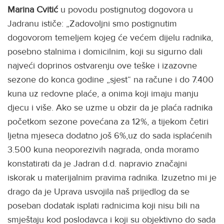
Marina Cvitić
u povodu postignutog dogovora u
Jadranu ističe: „Zadovoljni smo postignutim
dogovorom temeljem kojeg će većem dijelu radnika,
posebno stalnima i domicilnim, koji su sigurno dali
najveći doprinos ostvarenju ove teške i izazovne
sezone do konca godine „sjest“ na račune i do 7.400
kuna uz redovne plaće, a onima koji imaju manju
djecu i više. Ako se uzme u obzir da je plaća radnika
početkom sezone povećana za 12%, a tijekom četiri
ljetna mjeseca dodatno još 6%,uz do sada isplaćenih
3.500 kuna neoporezivih nagrada, onda moramo
konstatirati da je Jadran d.d. napravio značajni
iskorak u materijalnim pravima radnika. Izuzetno mi je
drago da je Uprava usvojila naš prijedlog da se
poseban dodatak isplati radnicima koji nisu bili na
smještaju kod poslodavca i koji su objektivno do sada