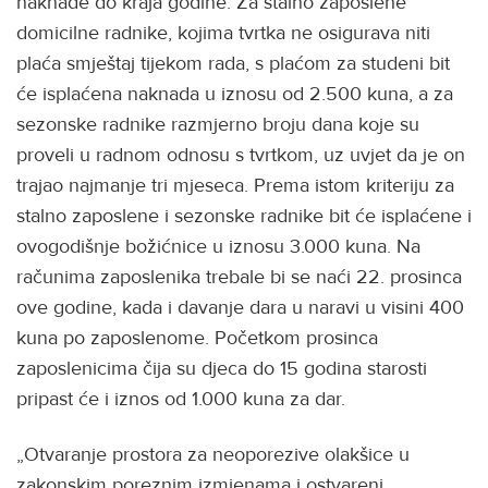
naknade do kraja godine. Za stalno zaposlene
domicilne radnike, kojima tvrtka ne osigurava niti
plaća smještaj tijekom rada, s plaćom za studeni bit
će isplaćena naknada u iznosu od 2.500 kuna, a za
sezonske radnike razmjerno broju dana koje su
proveli u radnom odnosu s tvrtkom, uz uvjet da je on
trajao najmanje tri mjeseca. Prema istom kriteriju za
stalno zaposlene i sezonske radnike bit će isplaćene i
ovogodišnje božićnice u iznosu 3.000 kuna. Na
računima zaposlenika trebale bi se naći 22. prosinca
ove godine, kada i davanje dara u naravi u visini 400
kuna po zaposlenome. Početkom prosinca
zaposlenicima čija su djeca do 15 godina starosti
pripast će i iznos od 1.000 kuna za dar.
„Otvaranje prostora za neoporezive olakšice u
zakonskim poreznim izmjenama i ostvareni