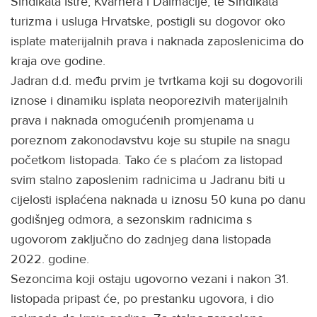
Sindikata Istre, Kvarnera i Dalmacije, te Sindikata
turizma i usluga Hrvatske, postigli su dogovor oko
isplate materijalnih prava i naknada zaposlenicima do
kraja ove godine.
Jadran d.d. među prvim je tvrtkama koji su dogovorili
iznose i dinamiku isplata neoporezivih materijalnih
prava i naknada omogućenih promjenama u
poreznom zakonodavstvu koje su stupile na snagu
početkom listopada. Tako će s plaćom za listopad
svim stalno zaposlenim radnicima u Jadranu biti u
cijelosti isplaćena naknada u iznosu 50 kuna po danu
godišnjeg odmora, a sezonskim radnicima s
ugovorom zaključno do zadnjeg dana listopada
2022. godine.
Sezoncima koji ostaju ugovorno vezani i nakon 31.
listopada pripast će, po prestanku ugovora, i dio