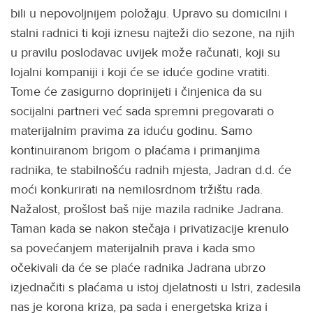
bili u nepovoljnijem položaju. Upravo su domicilni i
stalni radnici ti koji iznesu najteži dio sezone, na njih
u pravilu poslodavac uvijek može računati, koji su
lojalni kompaniji i koji će se iduće godine vratiti.
Tome će zasigurno doprinijeti i činjenica da su
socijalni partneri već sada spremni pregovarati o
materijalnim pravima za iduću godinu. Samo
kontinuiranom brigom o plaćama i primanjima
radnika, te stabilnošću radnih mjesta, Jadran d.d. će
moći konkurirati na nemilosrdnom tržištu rada.
Nažalost, prošlost baš nije mazila radnike Jadrana.
Taman kada se nakon stečaja i privatizacije krenulo
sa povećanjem materijalnih prava i kada smo
očekivali da će se plaće radnika Jadrana ubrzo
izjednačiti s plaćama u istoj djelatnosti u Istri, zadesila
nas je korona kriza, pa sada i energetska kriza i