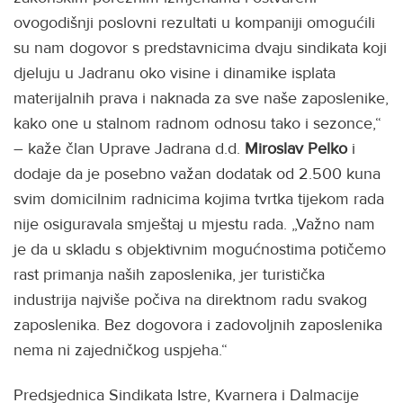
ovogodišnji poslovni rezultati u kompaniji omogućili
su nam dogovor s predstavnicima dvaju sindikata koji
djeluju u Jadranu oko visine i dinamike isplata
materijalnih prava i naknada za sve naše zaposlenike,
kako one u stalnom radnom odnosu tako i sezonce,“
– kaže član Uprave Jadrana d.d.
Miroslav Pelko
i
dodaje da je posebno važan dodatak od 2.500 kuna
svim domicilnim radnicima kojima tvrtka tijekom rada
nije osiguravala smještaj u mjestu rada. „Važno nam
je da u skladu s objektivnim mogućnostima potičemo
rast primanja naših zaposlenika, jer turistička
industrija najviše počiva na direktnom radu svakog
zaposlenika. Bez dogovora i zadovoljnih zaposlenika
nema ni zajedničkog uspjeha.“
Predsjednica Sindikata Istre, Kvarnera i Dalmacije