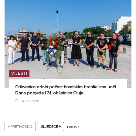
VIJESTI
Crikvenica odala počast hrvatskim braniteljima uoči
Dana pobjede i 31. obljetnice Oluje
04.08.2026
PRETHODNO
SLJEDEĆE
1
od
507