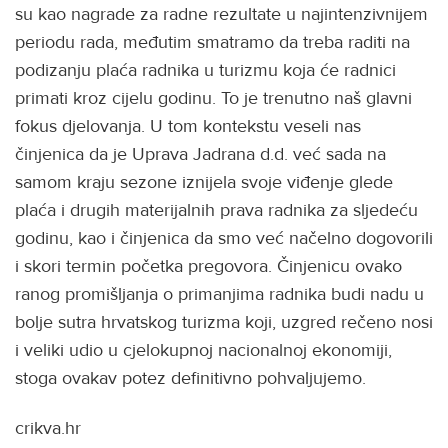
su kao nagrade za radne rezultate u najintenzivnijem
periodu rada, međutim smatramo da treba raditi na
podizanju plaća radnika u turizmu koja će radnici
primati kroz cijelu godinu. To je trenutno naš glavni
fokus djelovanja. U tom kontekstu veseli nas
činjenica da je Uprava Jadrana d.d. već sada na
samom kraju sezone iznijela svoje viđenje glede
plaća i drugih materijalnih prava radnika za sljedeću
godinu, kao i činjenica da smo već načelno dogovorili
i skori termin početka pregovora. Činjenicu ovako
ranog promišljanja o primanjima radnika budi nadu u
bolje sutra hrvatskog turizma koji, uzgred rečeno nosi
i veliki udio u cjelokupnoj nacionalnoj ekonomiji,
stoga ovakav potez definitivno pohvaljujemo.
crikva.hr