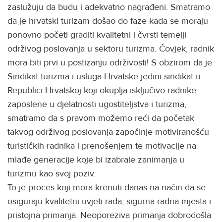
zaslužuju da budu i adekvatno nagrađeni. Smatramo
da je hrvatski turizam došao do faze kada se moraju
ponovno početi graditi kvalitetni i čvrsti temelji
održivog poslovanja u sektoru turizma. Čovjek, radnik
mora biti prvi u postizanju održivosti! S obzirom da je
Sindikat turizma i usluga Hrvatske jedini sindikat u
Republici Hrvatskoj koji okuplja isključivo radnike
zaposlene u djelatnosti ugostiteljstva i turizma,
smatramo da s pravom možemo reći da početak
takvog održivog poslovanja započinje motiviranošću
turističkih radnika i prenošenjem te motivacije na
mlađe generacije koje bi izabrale zanimanja u
turizmu kao svoj poziv.
To je proces koji mora krenuti danas na način da se
osiguraju kvalitetni uvjeti rada, sigurna radna mjesta i
pristojna primanja. Neoporeziva primanja dobrodošla