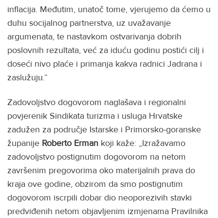
inflacija. Međutim, unatoč tome, vjerujemo da ćemo u
duhu socijalnog partnerstva, uz uvažavanje
argumenata, te nastavkom ostvarivanja dobrih
poslovnih rezultata, već za iduću godinu postići cilj i
doseći nivo plaće i primanja kakva radnici Jadrana i
zaslužuju.“
Zadovoljstvo dogovorom naglašava i regionalni
povjerenik Sindikata turizma i usluga Hrvatske
zadužen za područje Istarske i Primorsko-goranske
županije
Roberto Erman
koji kaže: „Izražavamo
zadovoljstvo postignutim dogovorom na netom
završenim pregovorima oko materijalnih prava do
kraja ove godine, obzirom da smo postignutim
dogovorom iscrpili dobar dio neoporezivih stavki
predviđenih netom objavljenim izmjenama Pravilnika