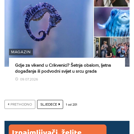
MAGAZIN
Gdje za vikend u Crikvenici? Šetnja obalom, ljetna
događanja ili podvodni svijet u srcu grada
09.07.2026
PRETHODNO
SLJEDEĆE
1
od
281