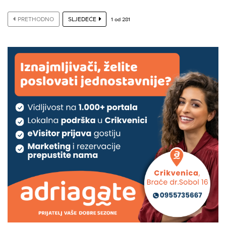
PRETHODNO
SLJEDEĆE
1
od
281