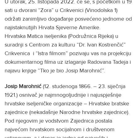
U utorak, 25. listopada 2022. će se, s početkom u 19
sati u dvorani “Zora” u Crikvenici (Vinodolska 1)
održati zanimljivo događanje posvećeno jednome od
najistaknutijih Hrvata Sjeverne Amerike.
Hrvatska Matica iseljenika (Podružnica Rijeka) u
suradnji s Centrom za kulturu “Dr. Ivan Kostrenčić”
Crikvenica i “Istra filmom” pozivaju vas na projekciju
dokumentarnog filma uz izlaganje Radovana Tadeja i
najavu knjige “Tko je bio Josip Marohnić”.
Josip Marohnić
(12. studenoga 1866. – 23. siječnja
1921.) osnivač je najmnogoljudnije i najuspješnije
hrvatske iseljeničke organizacije – Hrvatske bratske
zajednice (nekadašnje Narodne hrvatske zajednice).
Pod njegovim je vodstvom Zajednica postala
najvećom hrvatskom socijalnom i društvenom
ustanovom, a i danas je jedna od najvećih i