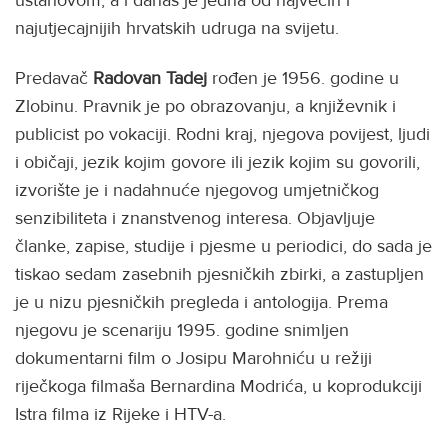
najutjecajnijih hrvatskih udruga na svijetu.
Predavač
Radovan Tadej
rođen je 1956. godine u
Zlobinu. Pravnik je po obrazovanju, a književnik i
publicist po vokaciji. Rodni kraj, njegova povijest, ljudi
i običaji, jezik kojim govore ili jezik kojim su govorili,
izvorište je i nadahnuće njegovog umjetničkog
senzibiliteta i znanstvenog interesa. Objavljuje
članke, zapise, studije i pjesme u periodici, do sada je
tiskao sedam zasebnih pjesničkih zbirki, a zastupljen
je u nizu pjesničkih pregleda i antologija. Prema
njegovu je scenariju 1995. godine snimljen
dokumentarni film o Josipu Marohniću u režiji
riječkoga filmaša Bernardina Modrića, u koprodukciji
Istra filma iz Rijeke i HTV-a.