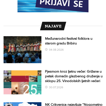
NAJAVE
Međunarodni festival folklora u
starom gradu Bribiru
04.08.2026
Pjesmom kroz ljetnu večer: Grižane u
petak domaćin glazbenog druženja u
sklopu 25. Vinodolskih ljetnih večeri
30.07.2026
NK Crikvenica najavljuje “Nogometno