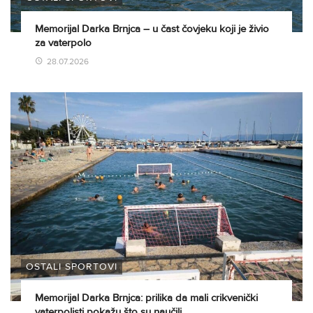
Memorijal Darka Brnjca – u čast čovjeku koji je živio
za vaterpolo
28.07.2026
OSTALI SPORTOVI
Memorijal Darka Brnjca: prilika da mali crikvenički
vaterpolisti pokažu što su naučili