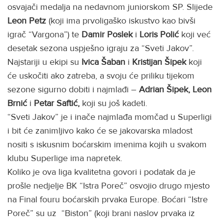
osvajači medalja na nedavnom juniorskom SP. Slijede
Leon Petz
(koji ima prvoligaško iskustvo kao bivši
igrač “Vargona”) te
Damir Poslek
i
Loris Polić
koji već
desetak sezona uspješno igraju za “Sveti Jakov”.
Najstariji u ekipi su
Ivica Šaban
i
Kristijan Šipek
koji
će uskočiti ako zatreba, a svoju će priliku tijekom
sezone sigurno dobiti i najmlađi –
Adrian Šipek, Leon
Brnić
i
Petar Saftić,
koji su još kadeti.
“Sveti Jakov” je i inače najmlađa momčad u Superligi
i bit će zanimljivo kako će se jakovarska mladost
nositi s iskusnim boćarskim imenima kojih u svakom
klubu Superlige ima napretek.
Koliko je ova liga kvalitetna govori i podatak da je
prošle nedjelje BK “Istra Poreč” osvojio drugo mjesto
na Final fouru boćarskih prvaka Europe. Boćari “Istre
Poreč” su uz “Biston” (koji brani naslov prvaka iz