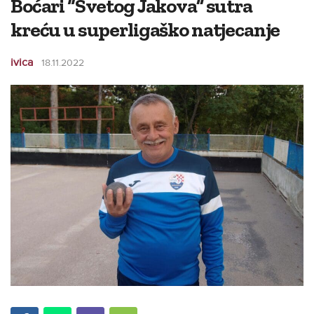
Boćari “Svetog Jakova” sutra
kreću u superligaško natjecanje
ivica
18.11.2022