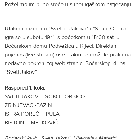
Poželimo im puno sreće u superligaškom natjecanju!
Utakmica između “Svetog Jakova” i “Sokol Orbica”
igra se u subotu 19.11. s početkom u 15:00 sati u
Boćarskom domu Podvežica u Rijeci. Direktan
prijenos (live stream) ove utakmice možete pratiti na
nedavno pokrenutoj web stranici Boćarskog kluba
“Sveti Jakov”.
Raspored 1. kola:
SVETI JAKOV – SOKOL ORBICO
ZRINJEVAC -PAZIN
ISTRA POREČ – PULA
BISTON – METKOVIĆ
Boćarski klub “Sveti Jakov”: Vjekoslav Matetić