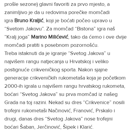
prošle sezone) glavni favoriti za prvo mjesto, a
zanimljivo je da u redovima porečke momčadi
igra
Bruno Kraljić
, koji je boćati počeo upravo u
“Svetom Jakovu”. Za momčad “Bistona” igra naš
“Kralj joga”
Marino Milićević
, tako da ćemo i ove dvije
momčadi pratiti s posebnom pozornošću.
Treba istaknuti da je igranje “Svetog Jakova” u
najvišem rangu natjecanja u Hrvatskoj i veliko
postignuće crikveničkog sporta. Nakon sjajne
generacije crikveničkih rukometaša koja je početkom
2000-ih igrala u najvišem rangu hrvatskog rukometa,
boćari “Svetog Jakova” su prva momčad iz našeg
Grada na toj razini. Nekad su dres “Crikvenice” nosili
trofejni rukometaši Načinović, Franović, Prskalo i
drugi, danas dres “Svetog Jakova” nose trofejni
boćari Šaban, Jerčinović, Šipek i Klarić.