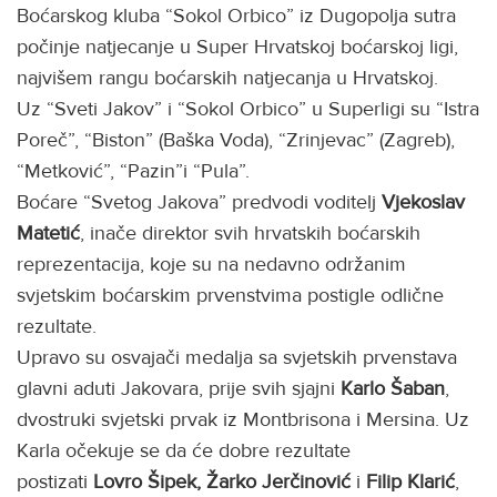
Boćarskog kluba “Sokol Orbico” iz Dugopolja sutra
počinje natjecanje u Super Hrvatskoj boćarskoj ligi,
najvišem rangu boćarskih natjecanja u Hrvatskoj.
Uz “Sveti Jakov” i “Sokol Orbico” u Superligi su “Istra
Poreč”, “Biston” (Baška Voda), “Zrinjevac” (Zagreb),
“Metković”, “Pazin”i “Pula”.
Boćare “Svetog Jakova” predvodi voditelj
Vjekoslav
Matetić
, inače direktor svih hrvatskih boćarskih
reprezentacija, koje su na nedavno održanim
svjetskim boćarskim prvenstvima postigle odlične
rezultate.
Upravo su osvajači medalja sa svjetskih prvenstava
glavni aduti Jakovara, prije svih sjajni
Karlo Šaban
,
dvostruki svjetski prvak iz Montbrisona i Mersina. Uz
Karla očekuje se da će dobre rezultate
postizati
Lovro Šipek, Žarko Jerčinović
i
Filip Klarić
,