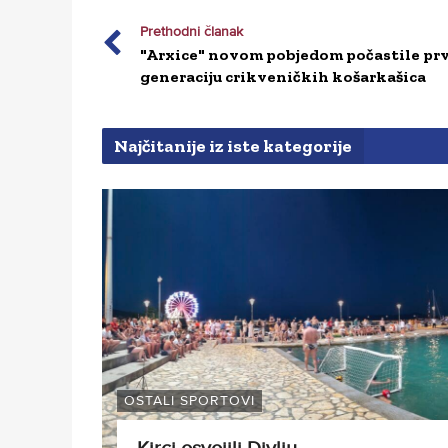
Prethodni članak
"Arxice" novom pobjedom počastile pr
generaciju crikveničkih košarkašica
Najčitanije iz iste kategorije
OSTALI SPORTOVI