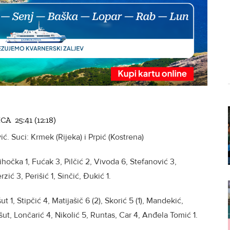
A 25:41 (12:18)
ć. Suci: Krmek (Rijeka) i Prpić (Kostrena)
hočka 1, Fućak 3, Pilčić 2, Vivoda 6, Stefanović 3,
zić 3, Perišić 1, Sinčić, Đukić 1.
ut 1, Stipčić 4, Matijašič 6 (2), Skorić 5 (1), Mandekić,
ut, Lončarić 4, Nikolić 5, Runtas, Car 4, Anđela Tomić 1.