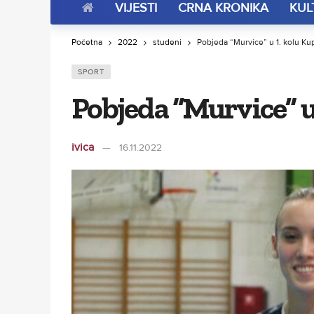
VIJESTI
CRNA KRONIKA
KUL
Početna
2022
studeni
Pobjeda “Murvice” u 1. kolu Ku
SPORT
Pobjeda “Murvice” u
ivica
16.11.2022