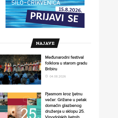
NAJAVE
Međunarodni festival
folklora u starom gradu
Bribiru
04.08.2026
Pjesmom kroz ljetnu
večer: Grižane u petak
domaćin glazbenog
druženja u sklopu 25.
Vinodolskih ljetnih