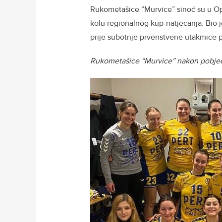
Rukometašice “Murvice” sinoć su u Opati
kolu regionalnog kup-natjecanja. Bio j
prije subotnje prvenstvene utakmice p
Rukometašice “Murvice” nakon pobjed