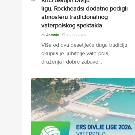
Kirci osvojili Divlju
ligu, Rockheadsi dodatno podigli
atmosferu tradicionalnog
vaterpolskog spektakla
by
Antonio
02.08.2026
Više od dva desetljeća duga tradicija
okupila je ljubitelje vaterpola,
druženja i dobre zabave…