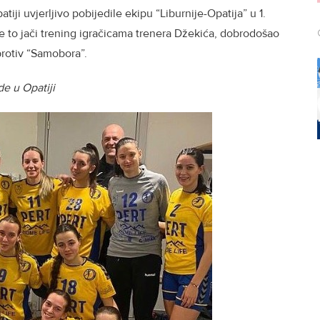
ji uvjerljivo pobijedile ekipu “Liburnije-Opatija” u 1.
e to jači trening igračicama trenera Džekića, dobrodošao
rotiv “Samobora”.
e u Opatiji