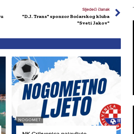
Sljedeći članak
vu
"D.J. Trans" sponzor Boćarskog kluba
"Sveti Jakov"
NOGOMET