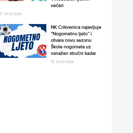
večeri
30.07.2026
NK Crikvenica najavljuje
“Nogometno ljeto” i
otvara novu sezonu
Škole nogometa uz
osnažen stručni kadar
30.07.2026