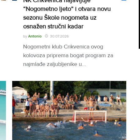
NK Crikvenica najavljuje
“Nogometno ljeto” i otvara novu
sezonu Škole nogometa uz
osnažen stručni kadar
by
Antonio
30.07.2026
Nogometni klub Crikvenica ovog
kolovoza priprema bogat program za
najmlađe zaljubljenike u…