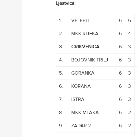
Ljestvica:
1.
VELEBIT
6
6
2.
MKK RIJEKA
6
4
3.
CRIKVENICA
6
3
4.
BOJOVNIK TRILJ
6
3
5.
GORANKA
6
3
6.
KORANA
6
3
7.
ISTRA
6
3
8.
MKK MLAKA
6
2
9.
ZADAR 2
6
2