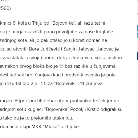
:560)
ici 6. kola u Trilju od “Bojovnika”, ali rezultat ni
koji je mogao završiti puno povoljnije za naše kuglače.
zadnjeg seta, ali je pak otišao je u korist domaćina.
 su otvorili Bore Juričević i Sanjin Jelovac. Jelovac je
 zaostatak i osvojiti poen, dok je Juričeviću sreća uistinu
tat nakon prvog bloka bio je 1:1 bez razlike u čunjevima.
vši jednak broj čunjeva kao i protivnik osvojio je pola
e rezultat bio 2,5 : 1,5 za “Bojovnik” i 14 čunjeva
ragan Stipeč pružili dobar otpor protivniku te čak jedno
adnjem setu kuglači “Bojovnika” Pezelj i Krstić odigrali su
a tako da je to prelomilo utakmicu.
i domaćin ekipi MKK “Mlaka” iz Rijeke.