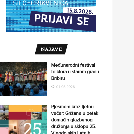
NAJAVE
Međunarodni festival
folklora u starom gradu
Bribiru
04.08.2026
Pjesmom kroz ljetnu
večer: Grižane u petak
domaćin glazbenog
druženja u sklopu 25.
Vinodolskih ljetnih