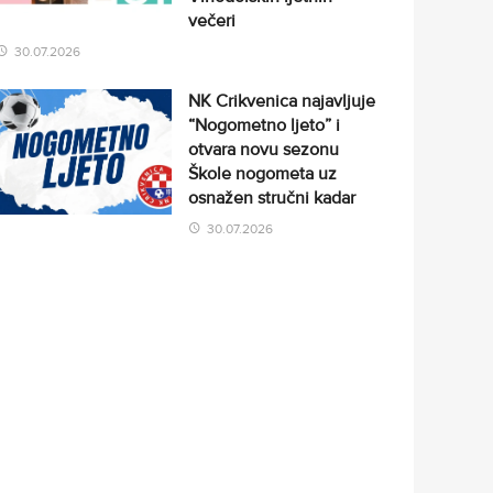
večeri
30.07.2026
NK Crikvenica najavljuje
“Nogometno ljeto” i
otvara novu sezonu
Škole nogometa uz
osnažen stručni kadar
30.07.2026