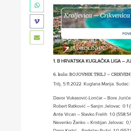
1. B HRVATSKA KUGLAČKA LIGA – J
6. kolo: BOJOVNIK TRILJ – CRIKVENIC
Trilj, 5.11.2022. Kuglana Marija. Sudac:
Davor Vukasović-Lončar – Bore Juričev
Robert Ratković – Sanjin Jelovac 0:1 
Ante Vrcan – Slavko Frelih 1:0 (558:5
Nevenko Žanko – Kristijan Jelovac 0,
Dario Krstić – Radislav Ružić 1:0 (557