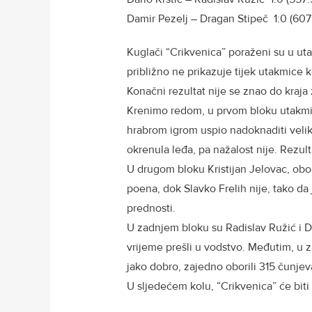
Damir Pezelj – Dragan Stipeč 1:0 (607
Kuglači “Crikvenica” poraženi su u utakm
približno ne prikazuje tijek utakmice 
Konačni rezultat nije se znao do kraja 
Krenimo redom, u prvom bloku utakmicu
hrabrom igrom uspio nadoknaditi veliki
okrenula leđa, pa nažalost nije. Rezul
U drugom bloku Kristijan Jelovac, obori
poena, dok Slavko Frelih nije, tako da j
prednosti.
U zadnjem bloku su Radislav Ružić i D
vrijeme prešli u vodstvo. Međutim, u z
jako dobro, zajedno oborili 315 čunjev
U sljedećem kolu, “Crikvenica” će bit