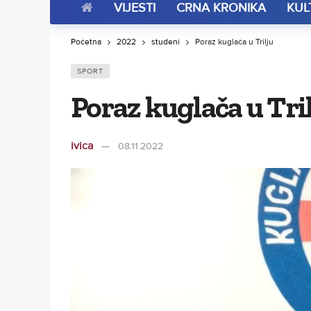
VIJESTI
CRNA KRONIKA
KUL
Početna
2022
studeni
Poraz kuglača u Trilju
SPORT
Poraz kuglača u Tri
ivica
08.11.2022