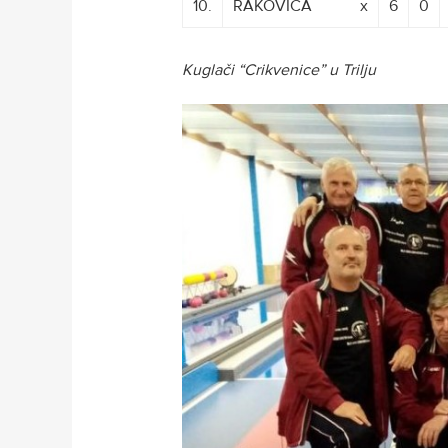
10.
RAKOVICA
xxxxxx
x
6
0
Kuglači “Crikvenice” u Trilju