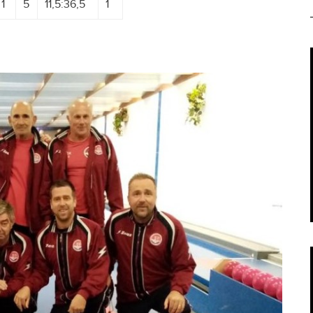
1
5
11,5:36,5
1