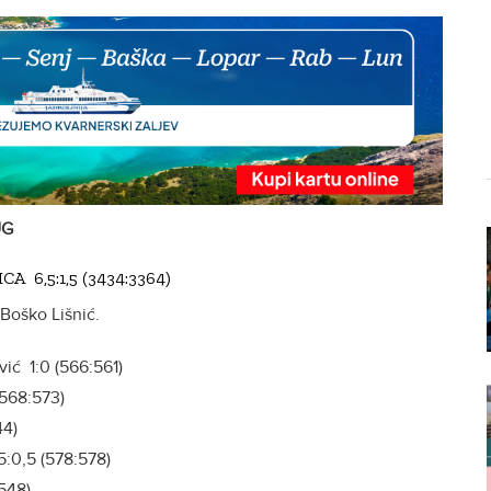
UG
A 6,5:1,5 (3434:3364)
 Boško Lišnić.
ić 1:0 (566:561)
(568:573)
44)
5:0,5 (578:578)
:548)