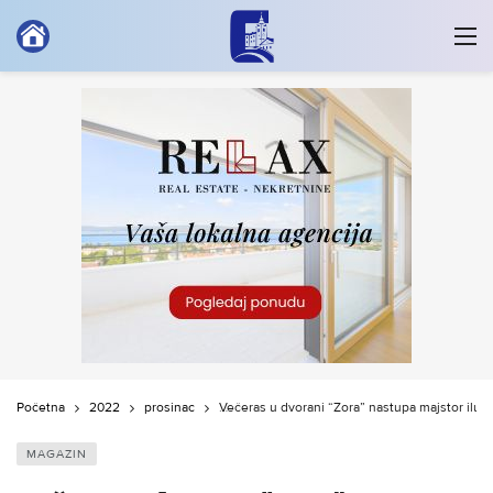
Početna
2022
prosinac
Večeras u dvorani “Zora” nastupa majstor iluz
MAGAZIN