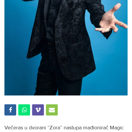
Večeras u dvorani “Zora” nastupa mađionirač Magic