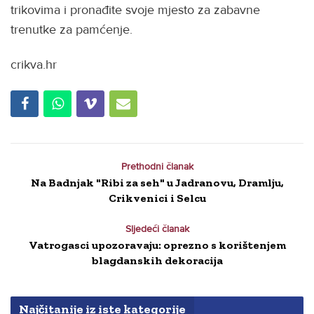
trikovima i pronađite svoje mjesto za zabavne
trenutke za pamćenje.
crikva.hr
Prethodni članak
Na Badnjak "Ribi za seh" u Jadranovu, Dramlju,
Crikvenici i Selcu
Sljedeći članak
Vatrogasci upozoravaju: oprezno s korištenjem
blagdanskih dekoracija
Najčitanije iz iste kategorije