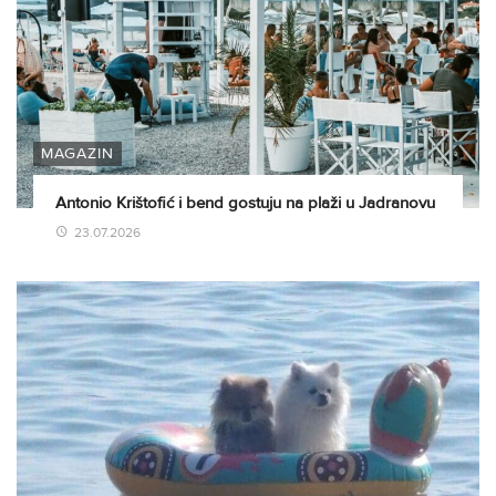
MAGAZIN
Antonio Krištofić i bend gostuju na plaži u Jadranovu
23.07.2026