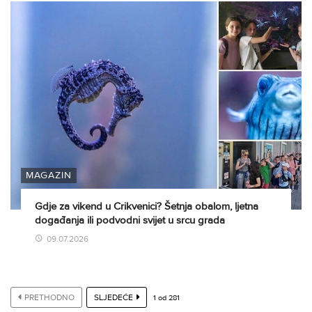
MAGAZIN
Gdje za vikend u Crikvenici? Šetnja obalom, ljetna
događanja ili podvodni svijet u srcu grada
09.07.2026
PRETHODNO
SLJEDEĆE
1
od
281