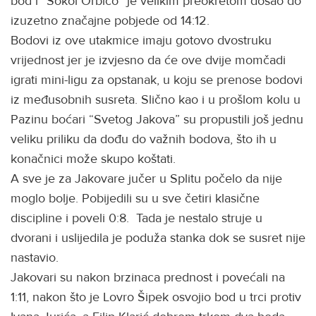
bod i “Sokol Orbico” je velikim preokretom došao do
izuzetno značajne pobjede od 14:12.
Bodovi iz ove utakmice imaju gotovo dvostruku
vrijednost jer je izvjesno da će ove dvije momčadi
igrati mini-ligu za opstanak, u koju se prenose bodovi
iz međusobnih susreta. Slično kao i u prošlom kolu u
Pazinu boćari “Svetog Jakova” su propustili još jednu
veliku priliku da dođu do važnih bodova, što ih u
konačnici može skupo koštati.
A sve je za Jakovare jučer u Splitu počelo da nije
moglo bolje. Pobijedili su u sve četiri klasične
discipline i poveli 0:8. Tada je nestalo struje u
dvorani i uslijedila je poduža stanka dok se susret nije
nastavio.
Jakovari su nakon brzinaca prednost i povećali na
1:11, nakon što je Lovro Šipek osvojio bod u trci protiv