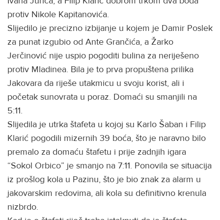
Ivana Jurića, a Filip Klarić dobrom trkom dva boda
protiv Nikole Kapitanovića.
Slijedilo je precizno izbijanje u kojem je Damir Poslek
za punat izgubio od Ante Grančića, a Žarko
Jerčinović nije uspio pogoditi bulina za neriješeno
protiv Mladinea. Bila je to prva propuštena prilika
Jakovara da riješe utakmicu u svoju korist, ali i
početak sunovrata u poraz. Domaći su smanjili na
5:11.
Slijedila je utrka štafeta u kojoj su Karlo Šaban i Filip
Klarić pogodili mizernih 39 boća, što je naravno bilo
premalo za domaću štafetu i prije zadnjih igara
“Sokol Orbico” je smanjo na 7:11. Ponovila se situacija
iz prošlog kola u Pazinu, što je bio znak za alarm u
jakovarskim redovima, ali kola su definitivno krenula
nizbrdo.