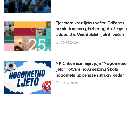
Pjesmom kroz ljetnu večer: Grižane u
petak domaćin glazbenog druženja u
sklopu 25. Vinodolskih ljetnih večeri
30.07.2026
NK Crikvenica najavljuje “Nogometno
ljeto” i otvara novu sezonu Škole
nogometa uz osnažen stručni kadar
30.07.2026