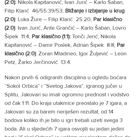
(2:0):
Nikola Kapitanović, Ivan Jurić – Karlo Šaban,
Filip Klarić 46/55:39/53;
Bližanje i izbijanje u krug
(2:0)
: Luka Žure – Filip Klarić 25:20;
Par klasično
(2:0)
: Ivan Jurić, Ante Grančić – Karlo Šaban, Lovro
Šipek 11:4;
Par klasično (1:1):
Tonči Jerić, Nikola
Kapitanović – Damir Poslek, Adrian Šipek 8:8;
Par
klasično (2:0)
: Zoran Mladineo, Igor Žuljević – Leon
Petz, Žarko Jerčinović 13:4.
Nakon prvih 6 odigranih disciplina u ogledu boćara
“Sokol Orbica” i “Svetog Jakova”, igranog jučer u
Splitu, Jakovari su imali ogromnu prednost i vodstvo
od čak 1:11. Do kraja utakmice preostalo je 7 igara, a
Jakovari su za barem neriješen rezultat, od 14
bodova koliko ih je bilo u igri trebali uzeti svega 3
boda. Ali u sljedećih 7 igara osvojili su jedan jedini