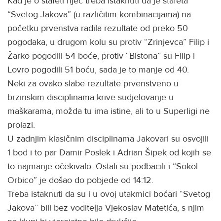
Kad je o štafeti riječ treba istaknuti da je štafeta
“Svetog Jakova” (u različitim kombinacijama) na
početku prvenstva radila rezultate od preko 50
pogodaka, u drugom kolu su protiv “Zrinjevca” Filip i
Žarko pogodili 54 boće, protiv “Bistona” su Filip i
Lovro pogodili 51 boću, sada je to manje od 40.
Neki za ovako slabe rezultate prvenstveno u
brzinskim disciplinama krive sudjelovanje u
maškarama, možda tu ima istine, ali to u Superligi ne
prolazi.
U zadnjim klasičnim disciplinama Jakovari su osvojili
1 bod i to par Damir Poslek i Adrian Šipek od kojih se
to najmanje očekivalo. Ostali su podbacili i “Sokol
Orbico” je došao do pobjede od 14:12.
Treba istaknuti da su i u ovoj utakmici boćari “Svetog
Jakova” bili bez voditelja Vjekoslav Matetića, s njim