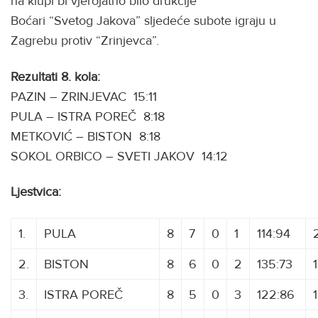
na klupi bi vjerojatno bilo drukčije
Boćari “Svetog Jakova” sljedeće subote igraju u
Zagrebu protiv “Zrinjevca”.
Rezultati 8. kola:
PAZIN – ZRINJEVAC 15:11
PULA – ISTRA POREČ 8:18
METKOVIĆ – BISTON 8:18
SOKOL ORBICO – SVETI JAKOV 14:12
Ljestvica:
1.
PULA
8
7
0
1
114:94
2.
BISTON
8
6
0
2
135:73
3.
ISTRA POREČ
8
5
0
3
122:86