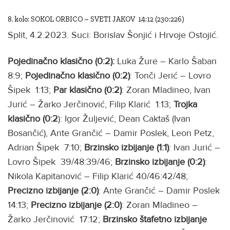
8. kolo: SOKOL ORBICO – SVETI JAKOV 14:12 (230:226)
Split, 4.2.2023. Suci: Borislav Šonjić i Hrvoje Ostojić.
Pojedinačno klasično (0:2):
Luka Žure – Karlo Šaban
8:9;
Pojedinačno klasično (0:2)
: Tonči Jerić – Lovro
Šipek 1:13;
Par klasično (0:2)
: Zoran Mladineo, Ivan
Jurić – Žarko Jerčinović, Filip Klarić 1:13;
Trojka
klasično (0:2
): Igor Žuljević, Dean Caktaš (Ivan
Bosančić), Ante Grančić – Damir Poslek, Leon Petz,
Adrian Šipek 7:10;
Brzinsko
izbijanje (1:1)
: Ivan Jurić –
Lovro Šipek 39/48:39/46;
Brzinsko izbijanje (0:2)
:
Nikola Kapitanović – Filip Klarić 40/46:42/48;
Precizno izbijanje (2:0)
: Ante Grančić – Damir Poslek
14:13;
Precizno izbijanje (2:0)
: Zoran Mladineo –
Žarko Jerčinović 17:12;
Brzinsko štafetno izbijanje