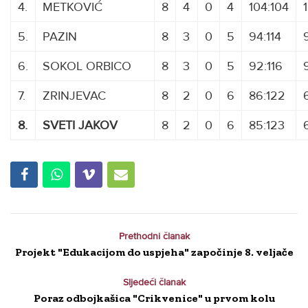
4.
METKOVIĆ
8
4
0
4
104:104
5.
PAZIN
8
3
0
5
94:114
6.
SOKOL ORBICO
8
3
0
5
92:116
7.
ZRINJEVAC
XXXXX
8
2
0
6
86:122
8.
SVETI JAKOV
8
2
0
6
85:123
Prethodni članak
Projekt "Edukacijom do uspjeha" započinje 8. veljače
Sljedeći članak
Poraz odbojkašica "Crikvenice" u prvom kolu