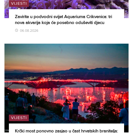
VIJESTI
Zavirite u podvodni svijet Aquariuma Crikvenica: tri
nova akvarija koja će posebno oduševiti djecu
06.08.2026
VIJESTI
Krčki most ponovno zasjao u čast hrvatskih branitelja: