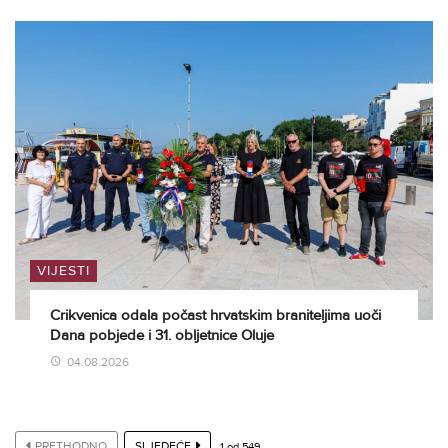
VIJESTI
Crikvenica odala počast hrvatskim braniteljima uoči
Dana pobjede i 31. obljetnice Oluje
04.08.2026
PRETHODNO
SLJEDEĆE
1
od
549