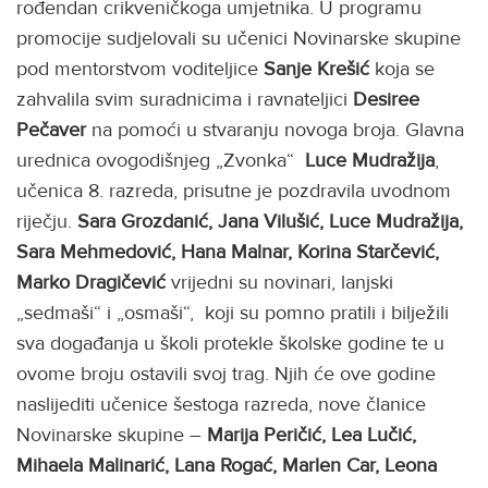
rođendan crikveničkoga umjetnika. U programu
promocije sudjelovali su učenici Novinarske skupine
pod mentorstvom voditeljice
Sanje Krešić
koja se
zahvalila svim suradnicima i ravnateljici
Desiree
Pečaver
na pomoći u stvaranju novoga broja. Glavna
urednica ovogodišnjeg „Zvonka“
Luce Mudražija
,
učenica 8. razreda, prisutne je pozdravila uvodnom
riječju.
Sara Grozdanić, Jana
Vilušić, Luce Mudražija,
Sara Mehmedović, Hana Malnar, Korina Starčević,
Marko Dragičević
vrijedni su novinari, lanjski
„sedmaši“ i „osmaši“, koji su pomno pratili i bilježili
sva događanja u školi protekle školske godine te u
ovome broju ostavili svoj trag. Njih će ove godine
naslijediti učenice šestoga razreda, nove članice
Novinarske skupine –
Marija Peričić, Lea Lučić,
Mihaela Malinarić, Lana Rogać, Marlen Car, Leona