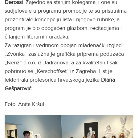
Derossi
. Zajedno sa starijim kolegama, i one su
sudjelovale u programu promocije te su prisutnima
prezentirale koncepciju lista i njegove rubrike, a
program je bio obogaćen glazbom, recitacijama i
čitanjem literarnih uradaka.
Za razigran i vedrinom obojan mladenački izgled
„Zvonka“ zaslužna je grafička priprema poduzeća
„Neriz” d.o.o. iz Jadranova, a za kvalitetan tisak
pobrinuo se „Kerschoffset“ iz Zagreba. List je
lektorirala profesorica hrvatskoga jezika
Diana
Gašparović.
Foto: Anita Kršul