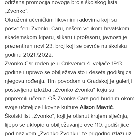
održana promocija novoga broja školskog lista
„Zvonko“.
Okruženi učeničkim likovnim radovima koji su
posvećeni Zvonku Caru, našem velikom hrvatskom
akademskom kiparu, slikaru i profesoru, javnosti je
prezentiran novi 23. broj koji se osvrće na školsku
godinu 2021./2022.
Zvonko Car rođen je u Crikvenici 4. veljače 1913.
godine i upravo se obilježava sto i deseta godišnjica
njegova rođenja. Tim povodom u Gradskoj je galeriji
postavljena izložba „Zvonko Zvonku“ koju su
pripremili učenici OŠ Zvonka Cara pod budnim okom
svoje učiteljice likovne kulture
Alison Mavrić.
Školski list „Zvonko“, koji je otisnut krajem siječnja,
lijepo se uklopio u obilježavanje ove 110. godišnjice
pod nazivom „Zvonko Zvonku“ te prigodno izlazi uz