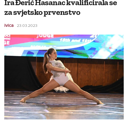
Ira Đerić Hasanac kvalificirala se
za svjetsko prvenstvo
ivica
23.03.2023