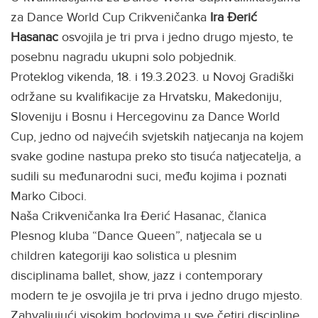
za Dance World Cup Crikveničanka
Ira Đerić
Hasanac
osvojila je tri prva i jedno drugo mjesto, te
posebnu nagradu ukupni solo pobjednik.
Proteklog vikenda, 18. i 19.3.2023. u Novoj Gradiški
održane su kvalifikacije za Hrvatsku, Makedoniju,
Sloveniju i Bosnu i Hercegovinu za Dance World
Cup, jedno od najvećih svjetskih natjecanja na kojem
svake godine nastupa preko sto tisuća natjecatelja, a
sudili su međunarodni suci, među kojima i poznati
Marko Ciboci.
Naša Crikveničanka Ira Đerić Hasanac, članica
Plesnog kluba “Dance Queen”, natjecala se u
children kategoriji kao solistica u plesnim
disciplinama ballet, show, jazz i contemporary
modern te je osvojila je tri prva i jedno drugo mjesto.
Zahvaljujući visokim bodovima u sve četiri discipline