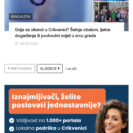
MAGAZIN
Gdje za vikend u Crikvenici? Šetnja obalom, ljetna
događanja ili podvodni svijet u srcu grada
09.07.2026
PRETHODNO
SLJEDEĆE
1
od
281