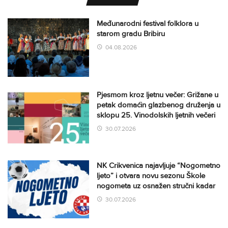
Međunarodni festival folklora u
starom gradu Bribiru
04.08.2026
Pjesmom kroz ljetnu večer: Grižane u
petak domaćin glazbenog druženja u
sklopu 25. Vinodolskih ljetnih večeri
30.07.2026
NK Crikvenica najavljuje “Nogometno
ljeto” i otvara novu sezonu Škole
nogometa uz osnažen stručni kadar
30.07.2026