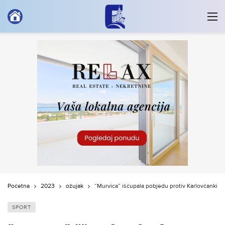
Početna
2023
ožujak
“Murvica” iščupala pobjedu protiv Karlovčanki
SPORT