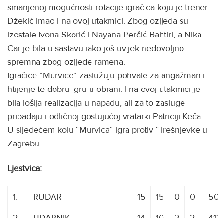
smanjenoj mogućnosti rotacije igračica koju je trener
Džekić imao i na ovoj utakmici. Zbog ozljeda su
izostale Ivona Skorić i Nayana Perčić Bahtiri, a Nika
Car je bila u sastavu iako još uvijek nedovoljno
spremna zbog ozljede ramena.
Igračice “Murvice” zaslužuju pohvale za angažman i
htijenje te dobru igru u obrani. I na ovoj utakmici je
bila lošija realizacija u napadu, ali za to zasluge
pripadaju i odličnoj gostujućoj vratarki Patriciji Keča.
U sljedećem kolu “Murvica” igra protiv “Trešnjevke u
Zagrebu.
Ljestvica:
1.
RUDAR
15
15
0
0
50
2.
UDARNIK
14
10
2
2
41