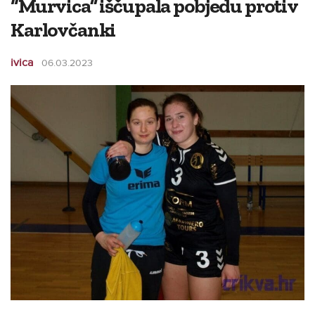
“Murvica” iščupala pobjedu protiv
Karlovčanki
ivica
06.03.2023