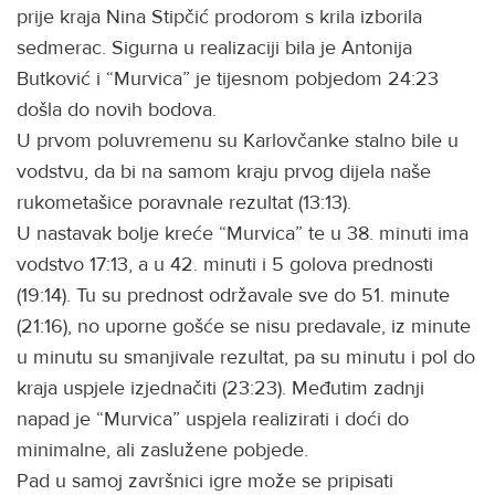
prije kraja Nina Stipčić prodorom s krila izborila
sedmerac. Sigurna u realizaciji bila je Antonija
Butković i “Murvica” je tijesnom pobjedom 24:23
došla do novih bodova.
U prvom poluvremenu su Karlovčanke stalno bile u
vodstvu, da bi na samom kraju prvog dijela naše
rukometašice poravnale rezultat (13:13).
U nastavak bolje kreće “Murvica” te u 38. minuti ima
vodstvo 17:13, a u 42. minuti i 5 golova prednosti
(19:14). Tu su prednost održavale sve do 51. minute
(21:16), no uporne gošće se nisu predavale, iz minute
u minutu su smanjivale rezultat, pa su minutu i pol do
kraja uspjele izjednačiti (23:23). Međutim zadnji
napad je “Murvica” uspjela realizirati i doći do
minimalne, ali zaslužene pobjede.
Pad u samoj završnici igre može se pripisati