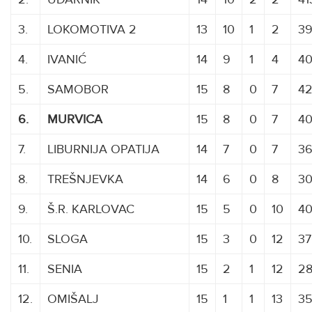
3.
LOKOMOTIVA 2
13
10
1
2
39
4.
IVANIĆ
14
9
1
4
40
5.
SAMOBOR
15
8
0
7
42
6.
MURVICA
15
8
0
7
40
7.
LIBURNIJA OPATIJA
14
7
0
7
36
8.
TREŠNJEVKA
XXXXXXX
14
6
0
8
30
9.
Š.R. KARLOVAC
15
5
0
10
40
10.
SLOGA
15
3
0
12
37
11.
SENIA
15
2
1
12
28
12.
OMIŠALJ
15
1
1
13
35