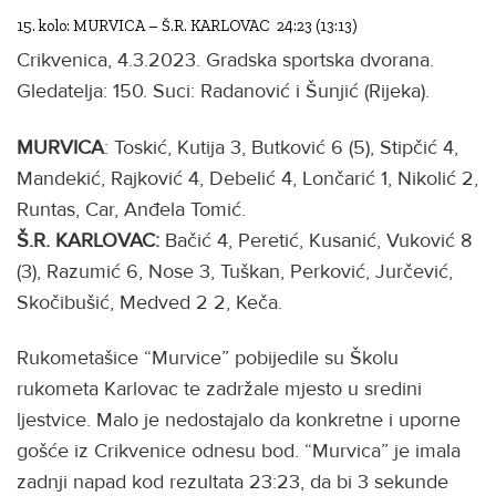
15. kolo: MURVICA – Š.R. KARLOVAC 24:23 (13:13)
Crikvenica, 4.3.2023. Gradska sportska dvorana.
Gledatelja: 150. Suci: Radanović i Šunjić (Rijeka).
MURVICA
: Toskić, Kutija 3, Butković 6 (5), Stipčić 4,
Mandekić, Rajković 4, Debelić 4, Lončarić 1, Nikolić 2,
Runtas, Car, Anđela Tomić.
Š.R. KARLOVAC:
Bačić 4, Peretić, Kusanić, Vuković 8
(3), Razumić 6, Nose 3, Tuškan, Perković, Jurčević,
Skočibušić, Medved 2 2, Keča.
Rukometašice “Murvice” pobijedile su Školu
rukometa Karlovac te zadržale mjesto u sredini
ljestvice. Malo je nedostajalo da konkretne i uporne
gošće iz Crikvenice odnesu bod. “Murvica” je imala
zadnji napad kod rezultata 23:23, da bi 3 sekunde