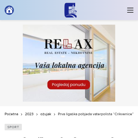
Početna
2023
ožujak
Prva ligaška pobjeda vaterpolista “Crikvenice”
SPORT