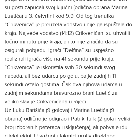
su gosti zapucali svoj ključni (odlična obrana Marina
Luetića) u 3. četvrtini kod 9:9. Od tog trenutka
“Crikvenica” je preuzela vodstvo i nije ga ispuštala do
kraja. Najveće vodstvo (14:12) Crikveničani su uhvatili
točno minutu prije kraja, ali to nije značilo da su
osigurali pobjedu. Igrači “Delfina” su uspješno
realizirali igrača više na 41 sekundu prije kraja.
“Crikvenica” je iskoristila svih 30 sekundi svog
napada, ali bez udarca po golu, pa je zadnjih 11
sekundi ostalo gostima. Čak dva njihova udarca u
zadnjim sekundama bravurozno brani Luetić za
veliko slavlje Crikveničana u Rijeci.
Uz Luku Barišića (9 golova) i Marina Luetića (9
obrana) odlično je odigrao i Patrik Turk (2 gola i veliki
broj izborenih peteraca i isključenja), ali pohvale idu
cijeloj ekipi. U važnoj utakmici protiv direktnog