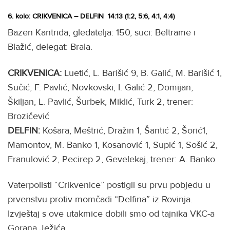
6. kolo: CRIKVENICA – DELFIN 14:13 (1:2, 5:6, 4:1, 4:4)
Bazen Kantrida, gledatelja: 150, suci: Beltrame i
Blažić, delegat: Brala.
CRIKVENICA:
Luetić, L. Barišić 9, B. Galić, M. Barišić 1,
Sučić, F. Pavlić, Novkovski, I. Galić 2, Domijan,
Škiljan, L. Pavlić, Šurbek, Miklić, Turk 2, trener:
Brozičević
DELFIN:
Košara, Meštrić, Dražin 1, Šantić 2, Šorić1,
Mamontov, M. Banko 1, Kosanović 1, Supić 1, Sošić 2,
Franulović 2, Pecirep 2, Gevelekaj, trener: A. Banko
Vaterpolisti “Crikvenice” postigli su prvu pobjedu u
prvenstvu protiv momčadi “Delfina” iz Rovinja.
Izvještaj s ove utakmice dobili smo od tajnika VKC-a
Gorana Ježića.