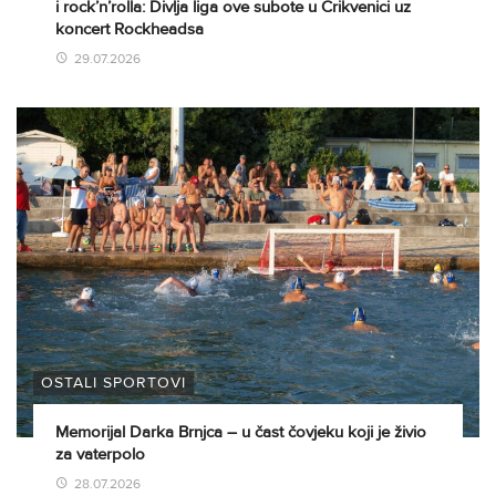
i rock’n’rolla: Divlja liga ove subote u Crikvenici uz
koncert Rockheadsa
29.07.2026
OSTALI SPORTOVI
Memorijal Darka Brnjca – u čast čovjeku koji je živio
za vaterpolo
28.07.2026