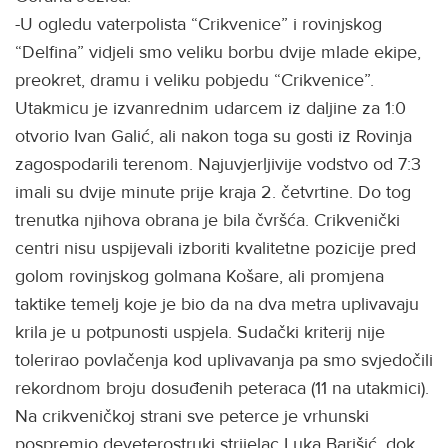
-U ogledu vaterpolista “Crikvenice” i rovinjskog
“Delfina” vidjeli smo veliku borbu dvije mlade ekipe,
preokret, dramu i veliku pobjedu “Crikvenice”.
Utakmicu je izvanrednim udarcem iz daljine za 1:0
otvorio Ivan Galić, ali nakon toga su gosti iz Rovinja
zagospodarili terenom. Najuvjerljivije vodstvo od 7:3
imali su dvije minute prije kraja 2. četvrtine. Do tog
trenutka njihova obrana je bila čvršća. Crikvenički
centri nisu uspijevali izboriti kvalitetne pozicije pred
golom rovinjskog golmana Košare, ali promjena
taktike temelj koje je bio da na dva metra uplivavaju
krila je u potpunosti uspjela. Sudački kriterij nije
tolerirao povlačenja kod uplivavanja pa smo svjedočili
rekordnom broju dosuđenih peteraca (11 na utakmici).
Na crikveničkoj strani sve peterce je vrhunski
pospremio deveterostruki strijelac Luka Barišić, dok