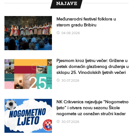
NAJAVE
Međunarodni festival folklora u
starom gradu Bribiru
04.08.2026
Pjesmom kroz ljetnu večer: Grižane u
petak domaćin glazbenog druženja u
sklopu 25. Vinodolskih ljetnih večeri
30.07.2026
NK Crikvenica najavljuje “Nogometno
ljeto” i otvara novu sezonu Škole
nogometa uz osnažen stručni kadar
30.07.2026