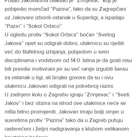
Posao Jakovarima olakšao je “Zrinjevac” koji je
pobijedio momčad “Pazina”, tako da su Zagrepčani
uz Jakovare izborili ostanak u Superligi, a ispadaju
“Pazin” i “Sokol Orbico”.
U ogledu protiv “Sokol Orbica” boćari “Svetog
Jakova” opet su odigrali dobro, utakmicu su riješili
već do štafetnog izbijanja, pobjedom u svim
disciplinama i vodstvom od 14:0. Istina je da gosti nisu
bili previše motivirani jer su već ranije izgubili šansu
za ostanak u ligi, ali brojke govore da su i ovu
utakmicu Jakovari odigrali na potrebnoj razini.
U zadnjem kolu u Zagrebu igraju “Zrinjevac” i “Sveti
Jakov” i bez obzira na ishod ove utakmice neće se
ništa bitno promijeniti. Jakovari imaju bolji omjer u
susretima protiv “Pazina” tako da u Zagreb putuju
rasterećeni i željni nadigravanja s klubom velikanom