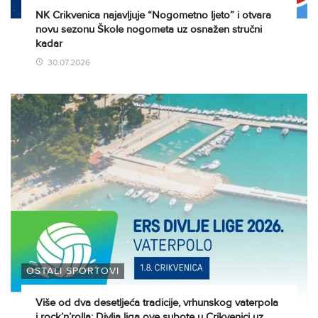
NK Crikvenica najavljuje “Nogometno ljeto” i otvara
novu sezonu Škole nogometa uz osnažen stručni
kadar
30.07.2026
OSTALI SPORTOVI
Više od dva desetljeća tradicije, vrhunskog vaterpola
i rock’n’rolla: Divlja liga ove subote u Crikvenici uz