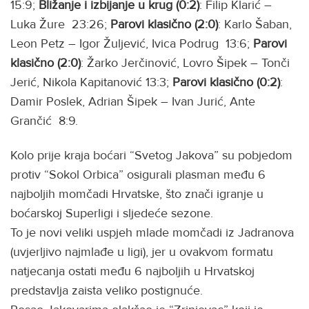
15:9;
Bližanje i izbijanje u krug (0:2)
: Filip Klarić –
Luka Žure 23:26;
Parovi klasično (2:0)
: Karlo Šaban,
Leon Petz – Igor Žuljević, Ivica Podrug 13:6;
Parovi
klasično (2:0)
: Žarko Jerčinović, Lovro Šipek – Tonči
Jerić, Nikola Kapitanović 13:3;
Parovi klasično (0:2)
:
Damir Poslek, Adrian Šipek – Ivan Jurić, Ante
Grančić 8:9.
Kolo prije kraja boćari “Svetog Jakova” su pobjedom
protiv “Sokol Orbica” osigurali plasman među 6
najboljih momčadi Hrvatske, što znači igranje u
boćarskoj Superligi i sljedeće sezone.
To je novi veliki uspjeh mlade momčadi iz Jadranova
(uvjerljivo najmlađe u ligi), jer u ovakvom formatu
natjecanja ostati među 6 najboljih u Hrvatskoj
predstavlja zaista veliko postignuće.