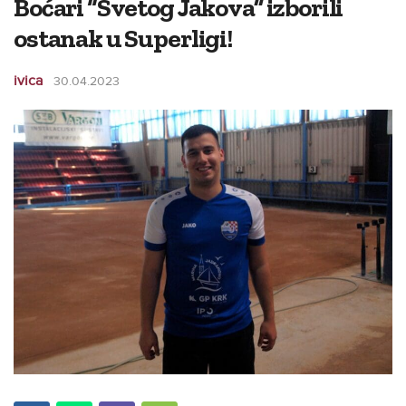
Boćari “Svetog Jakova” izborili
ostanak u Superligi!
ivica
30.04.2023