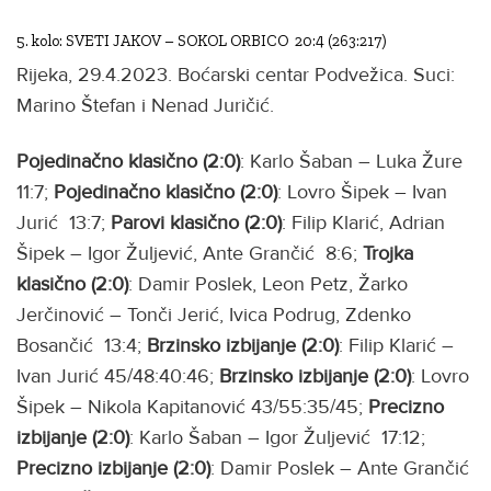
5. kolo: SVETI JAKOV – SOKOL ORBICO 20:4 (263:217)
Rijeka, 29.4.2023. Boćarski centar Podvežica. Suci:
Marino Štefan i Nenad Juričić.
Pojedinačno klasično (2:0)
: Karlo Šaban – Luka Žure
11:7;
Pojedinačno klasično (2:0)
: Lovro Šipek – Ivan
Jurić 13:7;
Parovi klasično (2:0)
: Filip Klarić, Adrian
Šipek – Igor Žuljević, Ante Grančić 8:6;
Trojka
klasično (2:0)
: Damir Poslek, Leon Petz, Žarko
Jerčinović – Tonči Jerić, Ivica Podrug, Zdenko
Bosančić 13:4;
Brzinsko izbijanje (2:0)
: Filip Klarić –
Ivan Jurić 45/48:40:46;
Brzinsko izbijanje (2:0)
: Lovro
Šipek – Nikola Kapitanović 43/55:35/45;
Precizno
izbijanje (2:0)
: Karlo Šaban – Igor Žuljević 17:12;
Precizno izbijanje (2:0)
: Damir Poslek – Ante Grančić