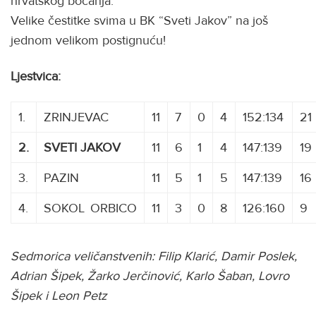
hrvatskog boćanja.
Velike čestitke svima u BK “Sveti Jakov” na još
jednom velikom postignuću!
Ljestvica:
1.
ZRINJEVAC
11
7
0
4
152:134
21
2.
SVETI JAKOV
11
6
1
4
147:139
19
3.
PAZIN
11
5
1
5
147:139
16
4.
SOKOL
L
ORBICO
11
3
0
8
126:160
9
Sedmorica veličanstvenih: Filip Klarić, Damir Poslek,
Adrian Šipek, Žarko Jerčinović, Karlo Šaban, Lovro
Šipek i Leon Petz