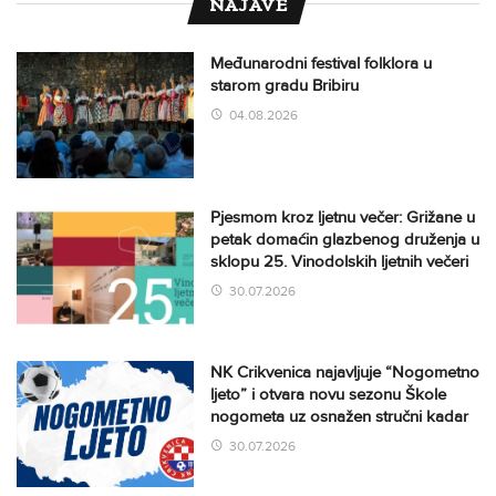
NAJAVE
Međunarodni festival folklora u
starom gradu Bribiru
04.08.2026
Pjesmom kroz ljetnu večer: Grižane u
petak domaćin glazbenog druženja u
sklopu 25. Vinodolskih ljetnih večeri
30.07.2026
NK Crikvenica najavljuje “Nogometno
ljeto” i otvara novu sezonu Škole
nogometa uz osnažen stručni kadar
30.07.2026