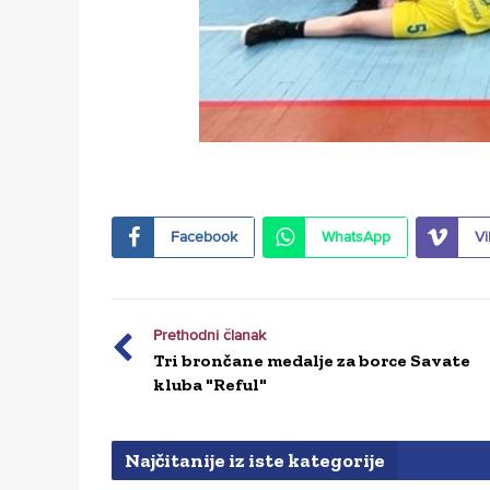
Facebook
WhatsApp
Vi
Prethodni članak
Tri brončane medalje za borce Savate
kluba "Reful"
Najčitanije iz iste kategorije