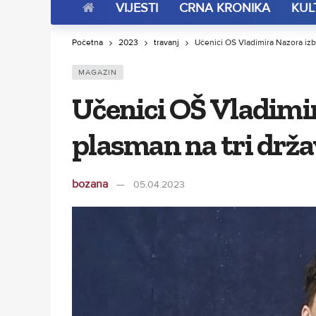
VIJESTI
CRNA KRONIKA
KUL
Početna
2023
travanj
Učenici OŠ Vladimira Nazora izbo
MAGAZIN
Učenici OŠ Vladimir
plasman na tri drža
bozana
05.04.2023