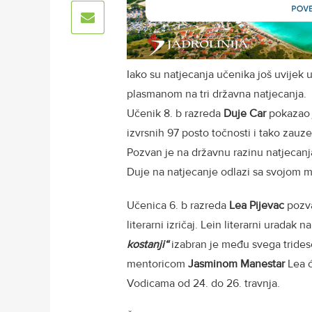
Iako su natjecanja učenika još uvijek 
plasmanom na tri državna natjecanja.
Učenik 8. b razreda
Duje Car
pokazao j
izvrsnih 97 posto točnosti i tako zauz
Pozvan je na državnu razinu natjecanja
Duje na natjecanje odlazi sa svojom 
Učenica 6. b razreda
Lea Pijevac
pozva
literarni izričaj. Lein literarni uradak
kostanji“
izabran je među svega tridese
mentoricom
Jasminom Manestar
Lea ć
Vodicama od 24. do 26. travnja.