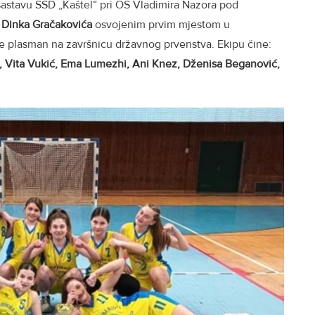
 sastavu ŠSD „Kaštel“ pri OŠ Vladimira Nazora pod
e
Dinka Gračakovića
osvojenim prvim mjestom u
 je plasman na završnicu državnog prvenstva. Ekipu čine:
a, Vita Vukić, Ema Lumezhi, Ani Knez, Dženisa Beganović,