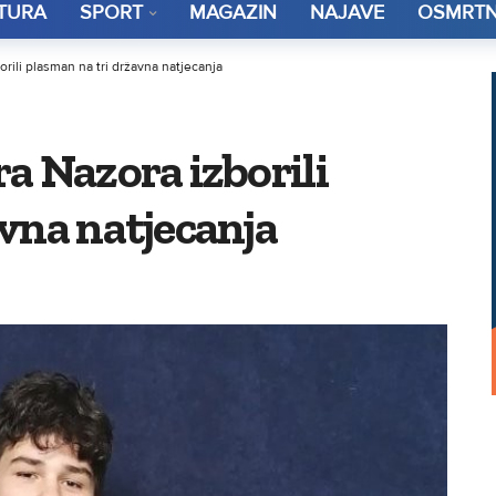
TURA
SPORT
MAGAZIN
NAJAVE
OSMRTN
rili plasman na tri državna natjecanja
a Nazora izborili
vna natjecanja