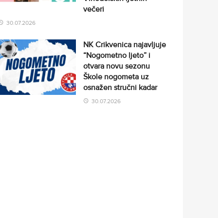
večeri
30.07.2026
NK Crikvenica najavljuje
“Nogometno ljeto” i
otvara novu sezonu
Škole nogometa uz
osnažen stručni kadar
30.07.2026