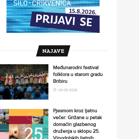
NAJAVE
Međunarodni festival
folklora u starom gradu
Bribiru
04.08.2026
Pjesmom kroz ljetnu
večer: Grižane u petak
domaćin glazbenog
druženja u sklopu 25.
Vinodolskih ljetnih