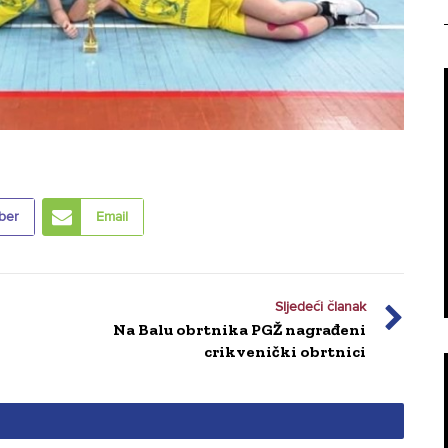
ber
Email
Sljedeći članak
Na Balu obrtnika PGŽ nagrađeni
crikvenički obrtnici