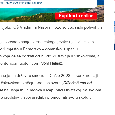
u tijeku, OŠ Vladimira Nazora može se već sada pohvaliti s
e izvrsno znanje iz engleskoga jezika riješivši ispit s
eo 1. mjesto u Primorsko – goranskoj županiji.
 koje će se održati od 19. do 21. travnja u Vinkovcima, a
mentoricom učiteljicom
Ivom Halasz
.
na je na državnu smotru LiDraNo 2023. u konkurenciji
 na čakavskom izričaju pod naslovom „
Dišeća šuma od
t najuspješnijih radova u Republici Hrvatskoj. Sa svojom
e predstaviti svoj uradak i promovirati svoju školu u