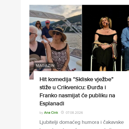
MAGAZIN
Hit komedija “Skliske vježbe”
stiže u Crikvenicu: Đurđa i
Franko nasmijat će publiku na
Esplanadi
by
Ana Cink
07.08.2026
Ljubitelji domaćeg humora i čakavske