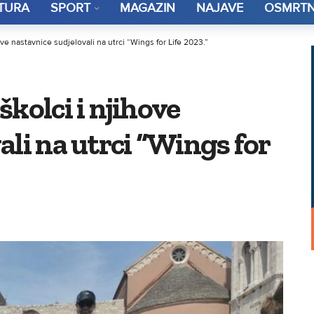
TURA
SPORT
MAGAZIN
NAJAVE
OSMRTN
ove nastavnice sudjelovali na utrci “Wings for Life 2023.”
kolci i njihove
ali na utrci “Wings for