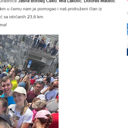
suradnice
Jasna Borbelj Čeko
,
Mia Lakotić
,
Dolores Matetić
 km u čemu nam je pomogao i naš pridruženi član iz
ć sa istrčanih 23,6 km.
ima!