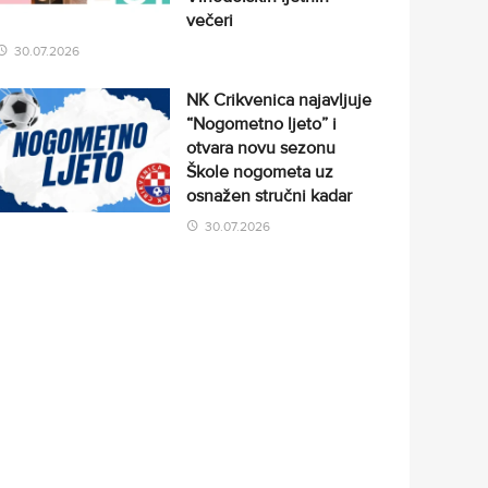
večeri
30.07.2026
NK Crikvenica najavljuje
“Nogometno ljeto” i
otvara novu sezonu
Škole nogometa uz
osnažen stručni kadar
30.07.2026