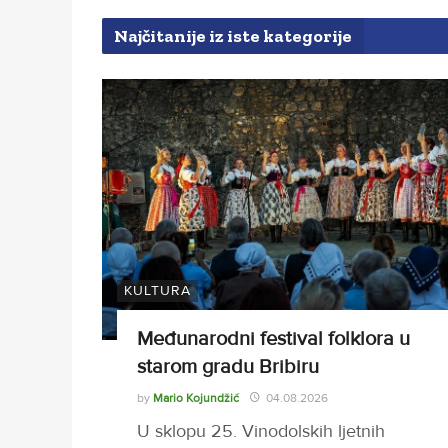
Najčitanije iz iste kategorije
KULTURA
Međunarodni festival folklora u
starom gradu Bribiru
by
Mario Kojundžić
04.08.2026
U sklopu 25. Vinodolskih ljetnih