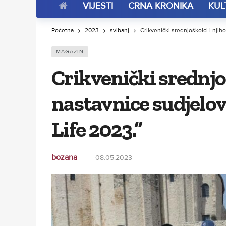
VIJESTI
CRNA KRONIKA
KUL
Početna
2023
svibanj
Crikvenički srednjoškolci i njih
MAGAZIN
Crikvenički srednjoš
nastavnice sudjelov
Life 2023.”
bozana
08.05.2023