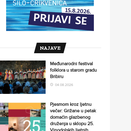
NAJAVE
Međunarodni festival
folklora u starom gradu
Bribiru
04.08.2026
Pjesmom kroz ljetnu
večer: Grižane u petak
domaćin glazbenog
druženja u sklopu 25.
Vinodolskih ljetnih