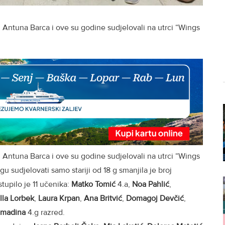
. Antuna Barca i ove su godine sudjelovali na utrci “Wings
. Antuna Barca i ove su godine sudjelovali na utrci “Wings
u sudjelovati samo stariji od 18 g smanjila je broj
tupilo je 11 učenika:
Matko Tomić
4.a,
Noa Pahlić
,
lla Lorbek
,
Laura Krpan
,
Ana Britvić
,
Domagoj Devčić
,
omadina
4.g razred.