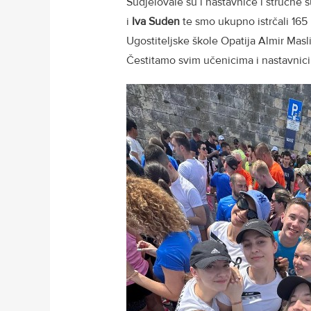
Sudjelovale su i nastavnice i stručne 
i
Iva Suden
te smo ukupno istrčali 165
Ugostiteljske škole Opatija Almir Masli
Čestitamo svim učenicima i nastavnic