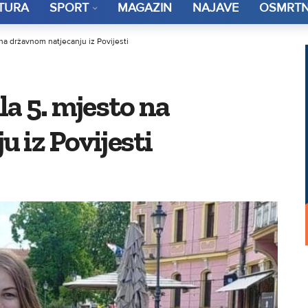
TURA
SPORT
MAGAZIN
NAJAVE
OSMRTN
 na državnom natjecanju iz Povijesti
la 5. mjesto na
 iz Povijesti