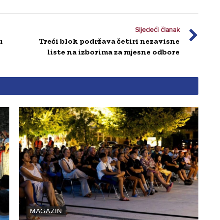
Sljedeći članak
u
Treći blok podržava četiri nezavisne
liste na izborima za mjesne odbore
MAGAZIN