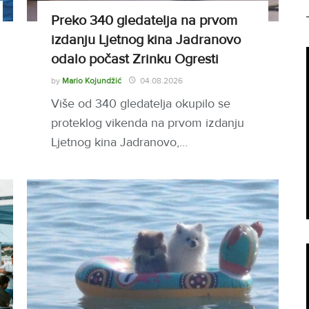
Preko 340 gledatelja na prvom
izdanju Ljetnog kina Jadranovo
odalo počast Zrinku Ogresti
by
Mario Kojundžić
04.08.2026
Više od 340 gledatelja okupilo se
proteklog vikenda na prvom izdanju
Ljetnog kina Jadranovo,…