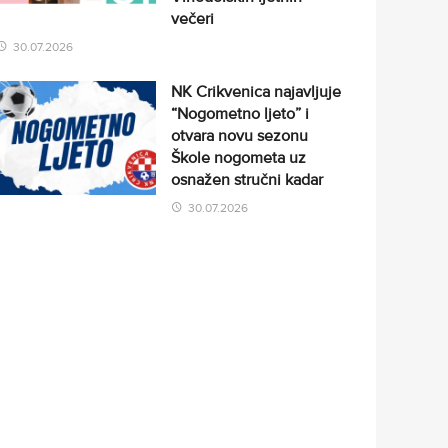
večeri
30.07.2026
NK Crikvenica najavljuje
“Nogometno ljeto” i
otvara novu sezonu
Škole nogometa uz
osnažen stručni kadar
30.07.2026