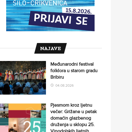
NAJAVE
Međunarodni festival
folklora u starom gradu
Bribiru
04.08.2026
Pjesmom kroz ljetnu
večer: Grižane u petak
domaćin glazbenog
druženja u sklopu 25.
Vinodolskih ljetnih