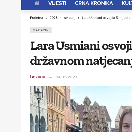
VIJESTI
CRNA KRONIKA
KUL
Početna
2023
svibanj
Lara Usmiani osvojila 5. mjesto
MAGAZIN
Lara Usmiani osvoji
državnom natjecanju
bozana
04.05.2023