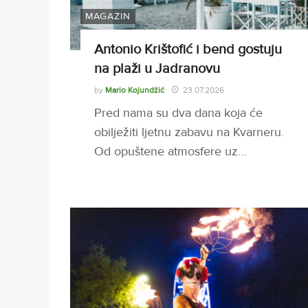
MAGAZIN
Antonio Krištofić i bend gostuju
na plaži u Jadranovu
by
Mario Kojundžić
23.07.2026
Pred nama su dva dana koja će
obilježiti ljetnu zabavu na Kvarneru.
Od opuštene atmosfere uz…