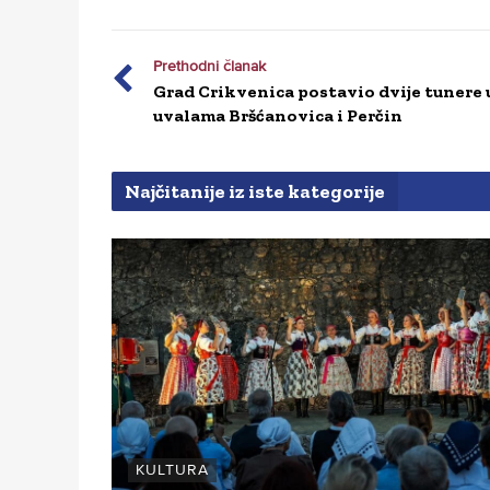
Prethodni članak
Grad Crikvenica postavio dvije tunere 
uvalama Bršćanovica i Perčin
Najčitanije iz iste kategorije
KULTURA