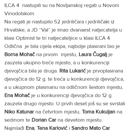
ILCA 4 nastupili su na Novljanskoj regati u Novom
Vinodolskom.
Na regati je nastupilo 52 jedriličara i jedriličaki iz
Hrvatske, a JD “Val” je imao dvanaest natjecatelja u
klasi Optimist te tri natjecateljice u klasi ILCA 4.
Odlična je bila cijela ekipa, najbolje plasirani bio je
Borna Mohač
na prvom mjestu,
Laura Čugalj
je
zauzela ukupno treće mjesto, a u konkurenciji
djevojčica bila je druga.
Rita Lukarić
je prvoplasirana
djevojčica do 12 g. te treća u konkurenciji djevojčica,
a u ukupnom plasmanu na odličnom šestom mjestu,
Ena Mohač
je u konkurenciji djevojčica do 12 g.
zauzela drugo mjesto. U prvih deset još su se svrstali
Niko Katunar
na četvrtom mjestu,
Toma
Kukuljan
na
sedmom te
Dorian Car
na devetom mjestu.
Najmlađi
Ena
,
Tena Karlović
i
Sandro Mato Car