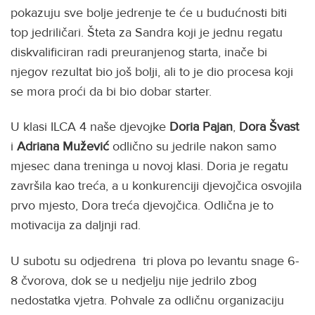
pokazuju sve bolje jedrenje te će u budućnosti biti
top jedriličari. Šteta za Sandra koji je jednu regatu
diskvalificiran radi preuranjenog starta, inače bi
njegov rezultat bio još bolji, ali to je dio procesa koji
se mora proći da bi bio dobar starter.
U klasi ILCA 4 naše djevojke
Doria Pajan
,
Dora Švast
i
Adriana Mužević
odlično su jedrile nakon samo
mjesec dana treninga u novoj klasi. Doria je regatu
završila kao treća, a u konkurenciji djevojčica osvojila
prvo mjesto, Dora treća djevojčica. Odlična je to
motivacija za daljnji rad.
U subotu su odjedrena tri plova po levantu snage 6-
8 čvorova, dok se u nedjelju nije jedrilo zbog
nedostatka vjetra. Pohvale za odličnu organizaciju