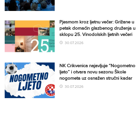
Pjesmom kroz ljetnu večer: Grižane u
petak domaćin glazbenog druženja u
sklopu 25. Vinodolskih ljetnih večeri
30.07.2026
NK Crikvenica najavljuje “Nogometno
ljeto” i otvara novu sezonu Škole
nogometa uz osnažen stručni kadar
30.07.2026