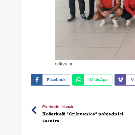
crikva.hr
Facebook
WhatsApp
Vi
Prethodni članak
Košarkaši "Crikvenice" pobjednici
turnira