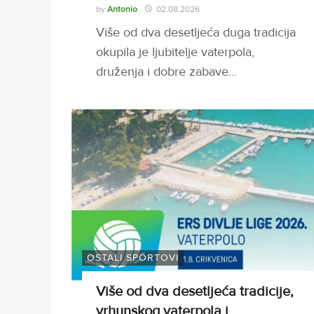
by
Antonio
02.08.2026
Više od dva desetljeća duga tradicija
okupila je ljubitelje vaterpola,
druženja i dobre zabave…
OSTALI SPORTOVI
Više od dva desetljeća tradicije,
vrhunskog vaterpola i