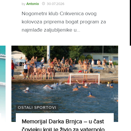
by
Antonio
30.07.2026
Nogometni klub Crikvenica ovog
kolovoza priprema bogat program za
najmlađe zaljubljenike u…
OSTALI SPORTOVI
Memorijal Darka Brnjca – u čast
čovjeku koji je živio za vaterpolo