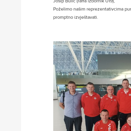
Josip Bulić (raffa izbornik U19),
Poželimo našim reprezentativcima pu
promptno izvještavati.