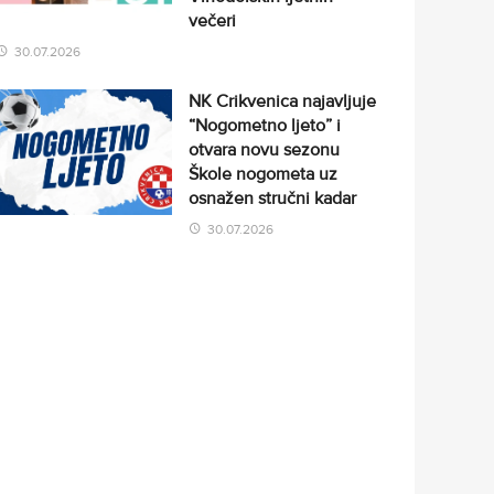
večeri
30.07.2026
NK Crikvenica najavljuje
“Nogometno ljeto” i
otvara novu sezonu
Škole nogometa uz
osnažen stručni kadar
30.07.2026