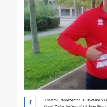
U sastavu reprezentacije Hrvatske su 4
Klarić, Žarko Jerčinović i Adrian Šipek 