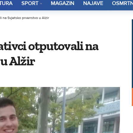
TURA
SPORT
MAGAZIN
NAJAVE
OSMRTN
i na Svjetsko prvenstvo u Alžir
tivci otputovali na
u Alžir