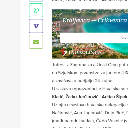
Jutros iz Zagreba za alžirski Oran put
na Svjetskom prvenstvu za juniore (U18
a završava u nedjelju 24. rujna.
U sastavu reprezentacije Hrvatske su 
Klarić
,
Žarko
Jerčinović i
Adrian Šipek
Uz njih u sastavu hrvatske delegacije 
Načinović, Ana Juginović, Duje Pirić,
(međunarodni sudac), Čedo Vukelić (vol