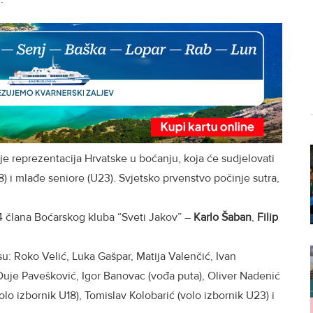
uje reprezentacija Hrvatske u boćanju, koja će sudjelovati
) i mlađe seniore (U23). Svjetsko prvenstvo počinje sutra,
4 člana Boćarskog kluba “Sveti Jakov” –
Karlo Šaban
,
Filip
.
su: Roko Velić, Luka Gašpar, Matija Valenčić, Ivan
 Duje Pavešković, Igor Banovac (vođa puta), Oliver Nadenić
o izbornik U18), Tomislav Kolobarić (volo izbornik U23) i