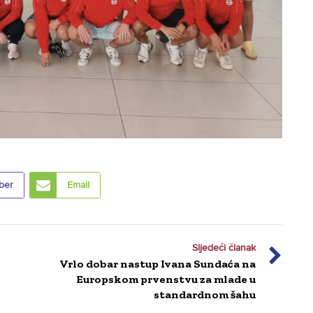
ber
Email
Sljedeći članak
Vrlo dobar nastup Ivana Sundaća na
Europskom prvenstvu za mlade u
standardnom šahu