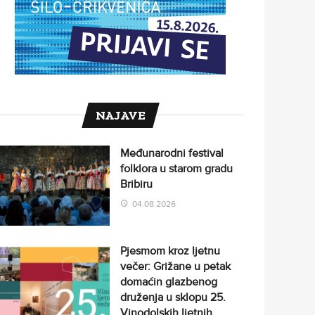
NAJAVE
Međunarodni festival
folklora u starom gradu
Bribiru
04.08.2026
Pjesmom kroz ljetnu
večer: Grižane u petak
domaćin glazbenog
druženja u sklopu 25.
Vinodolskih ljetnih