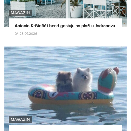
MAGAZIN
Antonio Krištofić i bend gostuju na plaži u Jadranovu
23.07.2026
MAGAZIN