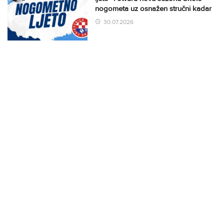
nogometa uz osnažen stručni kadar
30.07.2026