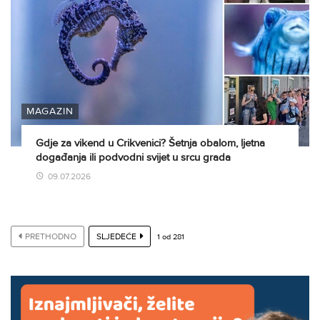
MAGAZIN
Gdje za vikend u Crikvenici? Šetnja obalom, ljetna
događanja ili podvodni svijet u srcu grada
09.07.2026
PRETHODNO
SLJEDEĆE
1
od
281