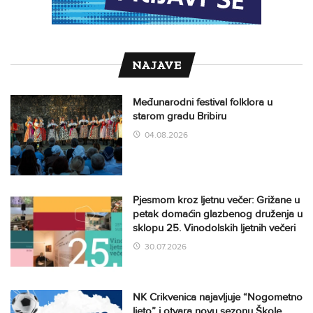
NAJAVE
Međunarodni festival folklora u
starom gradu Bribiru
04.08.2026
Pjesmom kroz ljetnu večer: Grižane u
petak domaćin glazbenog druženja u
sklopu 25. Vinodolskih ljetnih večeri
30.07.2026
NK Crikvenica najavljuje “Nogometno
ljeto” i otvara novu sezonu Škole