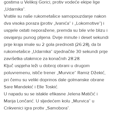
gostima u Velikoj Gorici, protiv vodeće ekipe lige
„Udarnika“.
Vratile su naše rukometašice samopouzdanje nakon
dva visoka poraza (protiv „Ivanića“ i „Lokomotive“) i
uspjele ostati neporažene, premda su bile vrle blizu i
osvajanju punog plijena. Dvije minute i deset sekundi
prije kraja imale su 2 gola prednosti (26:28), da bi
rukometašice „Udarnika“ izjednačile 30 sekundi prije
završetka utakmice za konačnih 28:28.
Ključ uspjeha leži u dobroj obrani u drugom
poluvremenu, ističe trener „Murvice“ Ramiz Džekić,
pri čemu su veliki doprinos dale golmanske obrane
Sare Mandekić i Elle Toskić.
U napadu su se istakle efikasne Jelena Matičić i
Marija Lončarić. U sljedećem kolu „Murvica“ u
Crikvenici igra protiv „Samobora“.