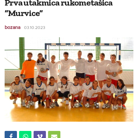
Prva utakmica rukometašica
“Murvice”
bozana
03.10.2023