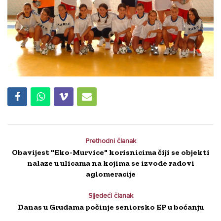
Prethodni članak
Obavijest "Eko-Murvice" korisnicima čiji se objekti
nalaze u ulicama na kojima se izvode radovi
aglomeracije
Sljedeći članak
Danas u Grudama počinje seniorsko EP u boćanju