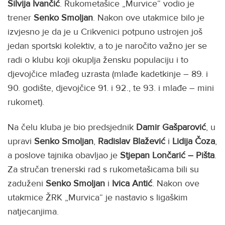
Silvija Ivančić
. Rukometašice „Murvice“ vodio je
trener
Senko Smoljan
. Nakon ove utakmice bilo je
izvjesno je da je u Crikvenici potpuno ustrojen još
jedan sportski kolektiv, a to je naročito važno jer se
radi o klubu koji okuplja žensku populaciju i to
djevojčice mlađeg uzrasta (mlađe kadetkinje – 89. i
90. godište, djevojčice 91. i 92., te 93. i mlađe – mini
rukomet).
Na čelu kluba je bio predsjednik
Damir Gašparović
, u
upravi
Senko Smoljan
,
Radislav Blažević
i
Lidija Čoza
,
a poslove tajnika obavljao je
Stjepan Lončarić – Pišta
.
Za stručan trenerski rad s rukometašicama bili su
zaduženi
Senko Smoljan
i
Ivica Antić
. Nakon ove
utakmice ŽRK „Murvica“ je nastavio s ligaškim
natjecanjima.