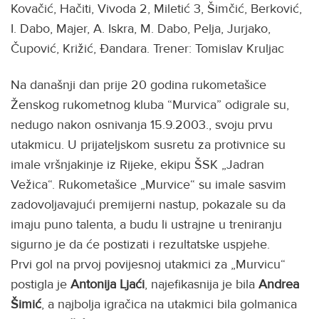
Kovačić, Hačiti, Vivoda 2, Miletić 3, Šimčić, Berković,
I. Dabo, Majer, A. Iskra, M. Dabo, Pelja, Jurjako,
Čupović, Križić, Đandara. Trener: Tomislav Kruljac
Na današnji dan prije 20 godina rukometašice
Ženskog rukometnog kluba “Murvica” odigrale su,
nedugo nakon osnivanja 15.9.2003., svoju prvu
utakmicu. U prijateljskom susretu za protivnice su
imale vršnjakinje iz Rijeke, ekipu ŠSK „Jadran
Vežica“. Rukometašice „Murvice“ su imale sasvim
zadovoljavajući premijerni nastup, pokazale su da
imaju puno talenta, a budu li ustrajne u treniranju
sigurno je da će postizati i rezultatske uspjehe.
Prvi gol na prvoj povijesnoj utakmici za „Murvicu“
postigla je
Antonija Ljaći
, najefikasnija je bila
Andrea
Šimić
, a najbolja igračica na utakmici bila golmanica