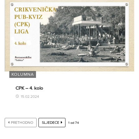
KOLUMNA
CPK – 4. kolo
15.02.2024
PRETHODNO
SLJEDEĆE
1
od
74