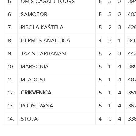
5.
OMIŠ ČAGALJ TOURS
5
3
2
39
6.
SAMOBOR
5
3
2
40
7.
RIBOLA KAŠTELA
5
2
3
42
8.
HERMES ANALITICA
4
3
1
34
9.
JAZINE ARBANASI
5
2
3
442
10.
MARSONIA
5
1
4
38
11.
MLADOST
5
1
4
40
12.
CRIKVENICA
5
1
4
351
13.
PODSTRANA
5
1
4
362
14.
STOJA
XXXXXXXXXXXXXXX
4
0
4
33