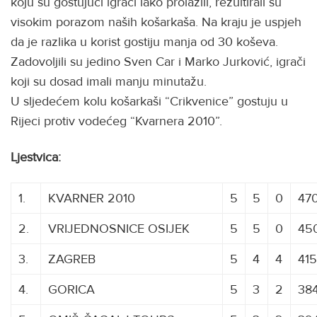
koju su gostujući igrači lako prolazili, rezultirali su
visokim porazom naših košarkaša. Na kraju je uspjeh
da je razlika u korist gostiju manja od 30 koševa.
Zadovoljili su jedino Sven Car i Marko Jurković, igrači
koji su dosad imali manju minutažu.
U sljedećem kolu košarkaši “Crikvenice” gostuju u
Rijeci protiv vodećeg “Kvarnera 2010”.
Ljestvica:
1.
KVARNER 2010
5
5
0
47
2.
VRIJEDNOSNICE OSIJEK
5
5
0
45
3.
ZAGREB
5
4
4
415
4.
GORICA
5
3
2
38