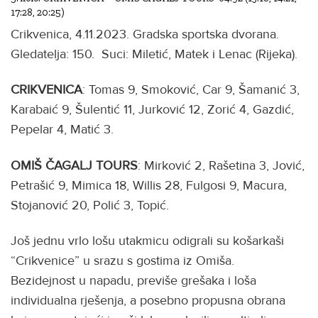
17:28, 20:25)
Crikvenica, 4.11.2023. Gradska sportska dvorana.
Gledatelja: 150. Suci: Miletić, Matek i Lenac (Rijeka).
CRIKVENICA
: Tomas 9, Smoković, Car 9, Šamanić 3,
Karabaić 9, Šulentić 11, Jurković 12, Zorić 4, Gazdić,
Pepelar 4, Matić 3.
OMIŠ ČAGALJ TOURS
: Mirković 2, Rašetina 3, Jović,
Petrašić 9, Mimica 18, Willis 28, Fulgosi 9, Macura,
Stojanović 20, Polić 3, Topić.
Još jednu vrlo lošu utakmicu odigrali su košarkaši
“Crikvenice” u srazu s gostima iz Omiša.
Bezidejnost u napadu, previše grešaka i loša
individualna rješenja, a posebno propusna obrana