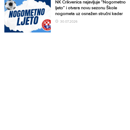
NK Crikvenica najavljuje “Nogometno
ljeto” i otvara novu sezonu Škole
nogometa uz osnažen stručni kadar
30.07.2026