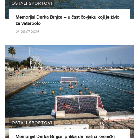
OSTALI SPORTOVI
Memorijal Darka Brnjca – u čast čovjeku koji je živio
za vaterpolo
28.07.2026
OSTALI SPORTOVI
Memorijal Darka Brnjca: prilika da mali crikvenički