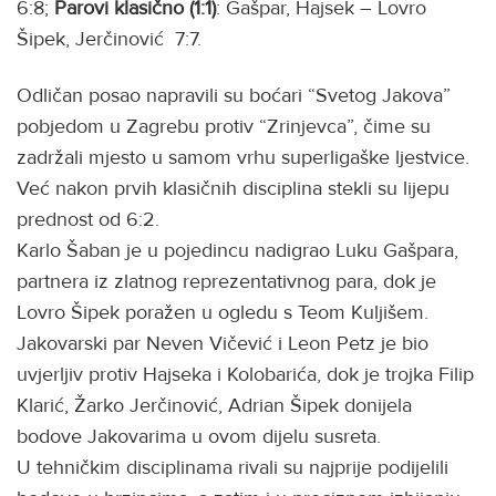
6:8;
Parovi klasično (1:1)
: Gašpar, Hajsek – Lovro
Šipek, Jerčinović 7:7.
Odličan posao napravili su boćari “Svetog Jakova”
pobjedom u Zagrebu protiv “Zrinjevca”, čime su
zadržali mjesto u samom vrhu superligaške ljestvice.
Već nakon prvih klasičnih disciplina stekli su lijepu
prednost od 6:2.
Karlo Šaban je u pojedincu nadigrao Luku Gašpara,
partnera iz zlatnog reprezentativnog para, dok je
Lovro Šipek poražen u ogledu s Teom Kuljišem.
Jakovarski par Neven Vičević i Leon Petz je bio
uvjerljiv protiv Hajseka i Kolobarića, dok je trojka Filip
Klarić, Žarko Jerčinović, Adrian Šipek donijela
bodove Jakovarima u ovom dijelu susreta.
U tehničkim disciplinama rivali su najprije podijelili