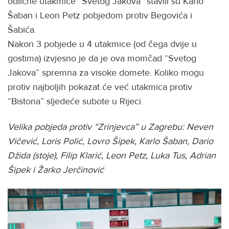
odlične utakmice “Svetog Jakova” stavili su Karlo
Šaban i Leon Petz pobjedom protiv Begovića i
Šabića.
Nakon 3 pobjede u 4 utakmice (od čega dvije u
gostima) izvjesno je da je ova momčad “Svetog
Jakova” spremna za visoke domete. Koliko mogu
protiv najboljih pokazat će već utakmica protiv
“Bistona” sljedeće subote u Rijeci.
Velika pobjeda protiv “Zrinjevca” u Zagrebu: Neven
Vičević, Loris Polić, Lovro Šipek, Karlo Šaban, Dario
Džida (stoje), Filip Klarić, Leon Petz, Luka Tus, Adrian
Šipek i Žarko Jerčinović