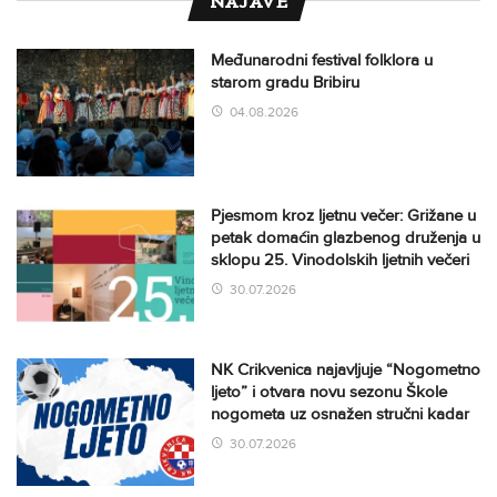
NAJAVE
Međunarodni festival folklora u
starom gradu Bribiru
04.08.2026
Pjesmom kroz ljetnu večer: Grižane u
petak domaćin glazbenog druženja u
sklopu 25. Vinodolskih ljetnih večeri
30.07.2026
NK Crikvenica najavljuje “Nogometno
ljeto” i otvara novu sezonu Škole
nogometa uz osnažen stručni kadar
30.07.2026