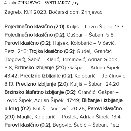
4. kolo: ZRINJEVAC – SVETI JAKOV 7:19
Zagreb, 19.11.2023. Boćarski dom Zrinjevac.
Pojedinačno klasično (2:0)
: Kuljiš – Lovro Šipek 13:7;
Pojedinačno klasično (0:2)
: Gašpar – Šaban 5:8;
Parovi klasično (0:2)
: Hajsek, Kolobarić – Vičević,
Petz 2:13;
Trojka klasično (0:2)
: Gudelj, Grančić
(Begović), Šabić – Klarić, Jerčinović, Adrian Šipek
6:8;
Brzinsko izbijanje (2:0)
: Gašpar – Adrian Šipek
43:42;
Precizno
i
zbijanje (0:2)
: Kolobarić – Jerčinović
8:13;
Precizno izbijanje (2:0)
: Kuljiš – Šaban 24:20;
Brzinsko štafetno
izbijanje (0:2)
: Grančić, Gašpar –
Lovro Šipek, Adrian Šipek 47:49;
Bližanje i izbijanje
u krug (0:2)
: Kuljiš – Vičević 20:26;
Parovi klasično
(2:0)
: Maglić, Kolobarić – Poslek, Adrian Šipek 13:4;
Parovi klasično (0:2)
: Begović, Šabić – Šaban, Petz