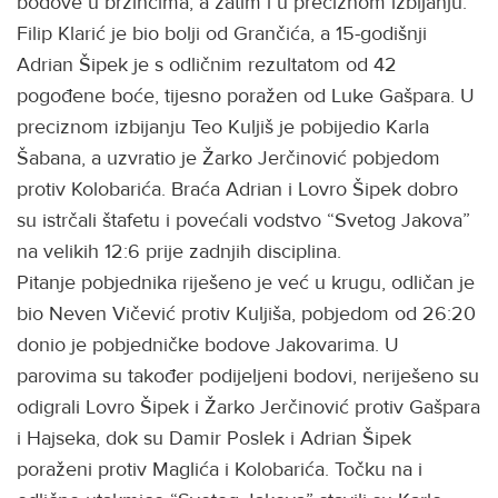
bodove u brzincima, a zatim i u preciznom izbijanju.
Filip Klarić je bio bolji od Grančića, a 15-godišnji
Adrian Šipek je s odličnim rezultatom od 42
pogođene boće, tijesno poražen od Luke Gašpara. U
preciznom izbijanju Teo Kuljiš je pobijedio Karla
Šabana, a uzvratio je Žarko Jerčinović pobjedom
protiv Kolobarića. Braća Adrian i Lovro Šipek dobro
su istrčali štafetu i povećali vodstvo “Svetog Jakova”
na velikih 12:6 prije zadnjih disciplina.
Pitanje pobjednika riješeno je već u krugu, odličan je
bio Neven Vičević protiv Kuljiša, pobjedom od 26:20
donio je pobjedničke bodove Jakovarima. U
parovima su također podijeljeni bodovi, neriješeno su
odigrali Lovro Šipek i Žarko Jerčinović protiv Gašpara
i Hajseka, dok su Damir Poslek i Adrian Šipek
poraženi protiv Maglića i Kolobarića. Točku na i