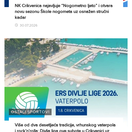
NK Crikvenica najavljuje “Nogometno ljeto” i otvara
novu sezonu Škole nogometa uz osnažen stručni
kadar
30.07.2026
OSTALI SPORTOVI
Više od dva desetljeća tradicije, vrhunskog vaterpola
i rock’n’rolla: Divlja liga ove subote u Crikvenici uz