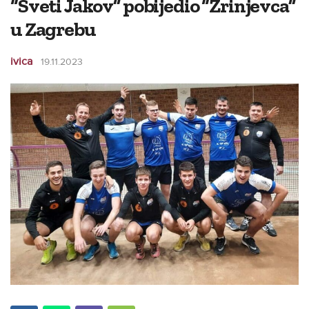
“Sveti Jakov” pobijedio “Zrinjevca”
u Zagrebu
ivica
19.11.2023