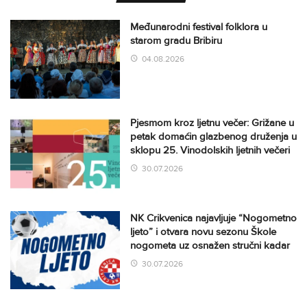
Međunarodni festival folklora u
starom gradu Bribiru
04.08.2026
Pjesmom kroz ljetnu večer: Grižane u
petak domaćin glazbenog druženja u
sklopu 25. Vinodolskih ljetnih večeri
30.07.2026
NK Crikvenica najavljuje “Nogometno
ljeto” i otvara novu sezonu Škole
nogometa uz osnažen stručni kadar
30.07.2026