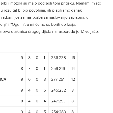
 derbi i možda su malo podlegli tom pritisku. Nemam im što
 rezultat bi bio povoljniji, ali platili smo danak
 radom, još za nas borba za naslov nije završena, u
nj” i “Ogulin”, a mi ćemo se boriti do kraja.
a prva utakmica drugog dijela na rasporedu je 17. veljače.
9
8
0
1
336:238
16
8
7
0
1
259:216
14
ICA
9
6
0
3
277:251
12
9
4
0
5
245:232
8
8
4
0
4
247:253
8
9
4
0
5
254:280
8