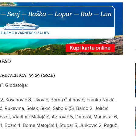
APAD
RIKVENICA 39:29 (20:16)
i”. Gledatelja:
i 2, Kosanović 8, Uković, Borna Čulinović, Franko Nekić,
 Rukavina, Selak, Šikić, Sabo 9 (5), Baldo 2, Jeličić.
roskot, Vladimir Matejčić, Azirović 5, Derossi, Manestar 6,
 1, Božić 4, Borna Matejčić 1, Stupar 5, Jurković 2, Raguž.