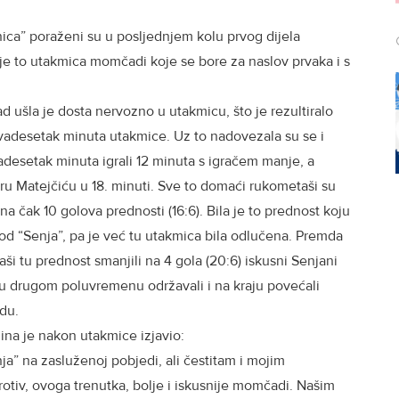
ca” poraženi su u posljednjem kolu prvog dijela
 je to utakmica momčadi koje se bore za naslov prvaka i s
 ušla je dosta nervozno u utakmicu, što je rezultiralo
vadesetak minuta utakmice. Uz to nadovezala su se i
vadesetak minuta igrali 12 minuta s igračem manje, a
iru Matejčiću u 18. minuti. Sve to domaći rukometaši su
 na čak 10 golova prednosti (16:6). Bila je to prednost koju
i od “Senja”, pa je već tu utakmica bila odlučena. Premda
i tu prednost smanjili na 4 gola (20:6) iskusni Senjani
 u drugom poluvremenu održavali i na kraju povećali
edu.
ina je nakon utakmice izjavio:
a” na zasluženoj pobjedi, ali čestitam i mojim
rotiv, ovoga trenutka, bolje i iskusnije momčadi. Našim