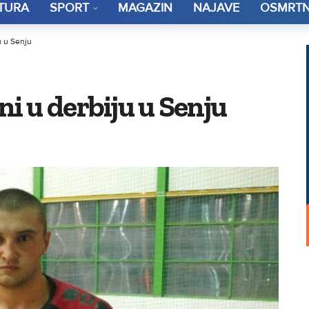
TURA
SPORT
MAGAZIN
NAJAVE
OSMRTN
u u Senju
i u derbiju u Senju