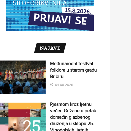
NAJAVE
Međunarodni festival
folklora u starom gradu
Bribiru
04.08.2026
Pjesmom kroz ljetnu
večer: Grižane u petak
domaćin glazbenog
druženja u sklopu 25.
Vinodolskih ljetnih