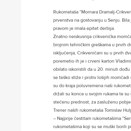
Rukometaša “Mornara Dramalj-Crikveni
prvenstva na gostovanju u Senju. Bila
pravom je imala epitet derbija.
Znatno neiskusnija crikvenička momčad
brojnim tehničkim greškama u prvih d
isključenja, Crikveničani su u prvih d
poremetio ih je i crveni karton Vladim
obilato iskoristili da u 20. minuti dođu
se teško stiže i protiv lošijih momčad
su do kraja poluvremena naši rukometaš
držali su konce u svojim rukama te su
stečenu prednost, za zasluženu pobj
Trener naših rukometaša Tomislav Hulj
– Najprije čestitam rukometašima “Senj
rukometašima koji su se muški borili p