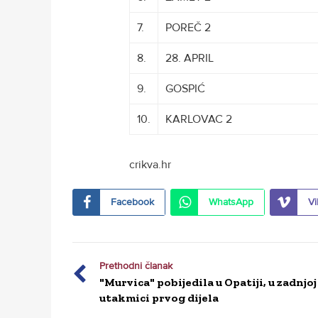
7.
POREČ 2
8.
28. APRIL
9.
GOSPIĆ
XXXXXXXXXXXXXXX
10.
KARLOVAC 2
crikva.hr
Facebook
WhatsApp
Vi
Prethodni članak
"Murvica" pobijedila u Opatiji, u zadnjoj
utakmici prvog dijela