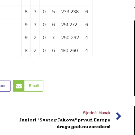
8
3
0
5
233:238
6
9
3
0
6
251:272
6
XXXXXXX
9
2
0
7
250:292
4
8
2
0
6
180:260
4
ber
Email
Sljedeći članak
Juniori "Svetog Jakova" prvaci Europe
drugu godinu zaredom!