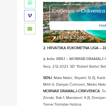
2. HRVATSKA RUKOMETNA LIGA – Z
9. kolo: SENJ – MORNAR DRAMALJ-C
Senj, 2.12.2023. SD “Robert Barbić Bel
SENJ:
Mate Nekić, Stipetić 12 (1), Kald
Milih 6, Damjan Čulinović, Marko Nekić,
MORNAR DRAMALJ-CRIKVENICA
: T
Zrinski, Rak 1, Marošević 4 (1), Domijan
Trener:Tomislav Huljina.