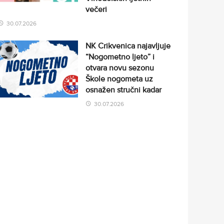
večeri
30.07.2026
NK Crikvenica najavljuje
“Nogometno ljeto” i
otvara novu sezonu
Škole nogometa uz
osnažen stručni kadar
30.07.2026