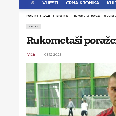
VIJESTI
CRNA KRONIKA
KUL
Početna
2023
prosinac
Rukometaši poraženi u derbij
SPORT
Rukometaši poražen
ivica
03.12.2023