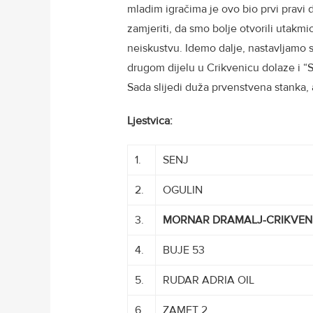
mladim igračima je ovo bio prvi pravi
zamjeriti, da smo bolje otvorili utakmicu
neiskustvu. Idemo dalje, nastavljamo s
drugom dijelu u Crikvenicu dolaze i “Se
Sada slijedi duža prvenstvena stanka, 
Ljestvica:
1.
SENJ
2.
OGULIN
3.
MORNAR DRAMALJ-CRIKVEN
4.
BUJE 53
5.
RUDAR ADRIA OIL
6.
ZAMET 2