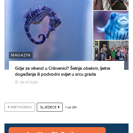
MAGAZIN
Gdje za vikend u Crikvenici? Šetnja obalom, ljetna
događanja ili podvodni svijet u srcu grada
09.07.2026
PRETHODNO
SLJEDEĆE
1
od
281