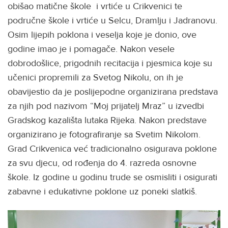
obišao matične škole i vrtiće u Crikvenici te
područne škole i vrtiće u Selcu, Dramlju i Jadranovu.
Osim lijepih poklona i veselja koje je donio, ove
godine imao je i pomagače. Nakon vesele
dobrodošlice, prigodnih recitacija i pjesmica koje su
učenici propremili za Svetog Nikolu, on ih je
obavijestio da je poslijepodne organizirana predstava
za njih pod nazivom “Moj prijatelj Mraz” u izvedbi
Gradskog kazališta lutaka Rijeka. Nakon predstave
organizirano je fotografiranje sa Svetim Nikolom.
Grad Crikvenica već tradicionalno osigurava poklone
za svu djecu, od rođenja do 4. razreda osnovne
škole. Iz godine u godinu trude se osmisliti i osigurati
zabavne i edukativne poklone uz poneki slatkiš.