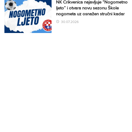
NK Crikvenica najavljuje “Nogometno
ljeto” i otvara novu sezonu Škole
nogometa uz osnažen stručni kadar
30.07.2026