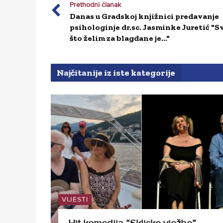
Prethodni članak
Danas u Gradskoj knjižnici predavanje
psihologinje dr.sc. Jasminke Juretić "S
što želim za blagdane je..."
Najčitanije iz iste kategorije
VIJESTI