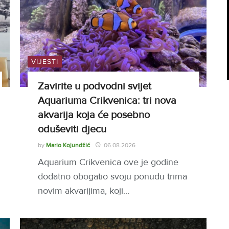
VIJESTI
Zavirite u podvodni svijet
Aquariuma Crikvenica: tri nova
akvarija koja će posebno
oduševiti djecu
by
Mario Kojundžić
06.08.2026
Aquarium Crikvenica ove je godine
dodatno obogatio svoju ponudu trima
novim akvarijima, koji…