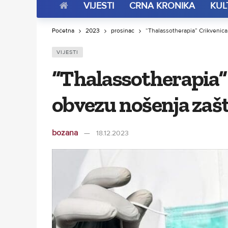
VIJESTI
CRNA KRONIKA
KUL
Početna
2023
prosinac
“Thalassotherapia” Crikvenica
VIJESTI
“Thalassotherapia”
obvezu nošenja zaš
bozana
18.12.2023