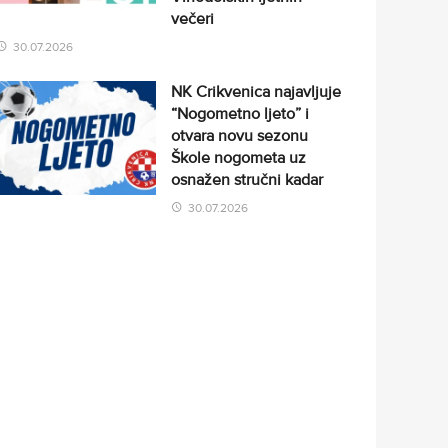
večeri
30.07.2026
NK Crikvenica najavljuje
“Nogometno ljeto” i
otvara novu sezonu
Škole nogometa uz
osnažen stručni kadar
30.07.2026