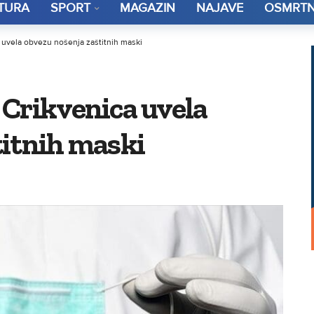
TURA
SPORT
MAGAZIN
NAJAVE
OSMRTN
 uvela obvezu nošenja zaštitnih maski
 Crikvenica uvela
titnih maski