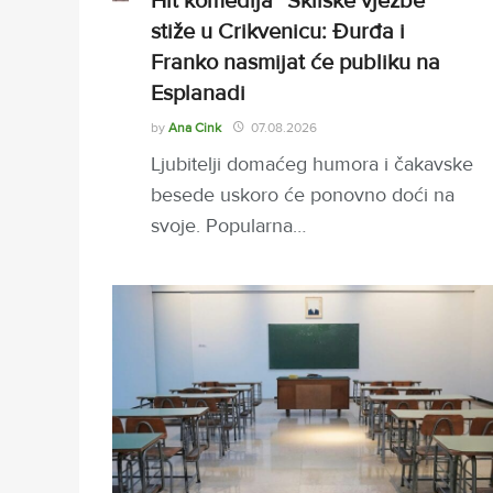
Hit komedija “Skliske vježbe”
stiže u Crikvenicu: Đurđa i
Franko nasmijat će publiku na
Esplanadi
by
Ana Cink
07.08.2026
Ljubitelji domaćeg humora i čakavske
besede uskoro će ponovno doći na
svoje. Popularna…