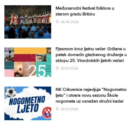
Međunarodni festival folklora u
starom gradu Bribiru
04.08.2026
Pjesmom kroz ljetnu večer: Grižane u
petak domaćin glazbenog druženja u
sklopu 25. Vinodolskih ljetnih večeri
30.07.2026
NK Crikvenica najavljuje “Nogometno
ljeto” i otvara novu sezonu Škole
nogometa uz osnažen stručni kadar
30.07.2026