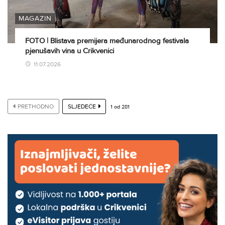
MAGAZIN
FOTO | Blistava premijera međunarodnog festivala
pjenušavih vina u Crikvenici
11.07.2026
PRETHODNO
SLJEDEĆE
1
od
281