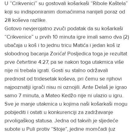
U “Crikvenici” su gostovali košarkaši “Ribole Kaštela”
koji su indisponiranim domaćinima nanijeli poraz od
28 koševa razlike.
Gotovo nevjerojatno zvuči podatak da su košarkaši
“Crikvenice” u prvih 10 minuta igre imali samo dva (2)
ubačaja u koš i to jednu tricu Matića i jedan koš iz
slobodnog bacanja Zorića! Posljedica toga je rezultat
prve četvrtine 4:27, pa se nakon toga utakmica više
nije ni trebala igrati. Gosti su stalno održavali
prednost od tridesetak koševa, pri čemu se njihovi
najpoznatiji igrači nisu ni oznojili. Ante Delaš je igrao
samo 7 minuta, a Mateo Kedžo nije ni ulazio u igru.
Sve je manje utakmica u kojima naši košarkaši mogu
pobijediti i ostati u konkurenciji za zadržavanje
prvoligaškog statusa. Jedna od takvih je sljedeće
subote u Puli protiv “Stoje”, jedine momčadi (uz