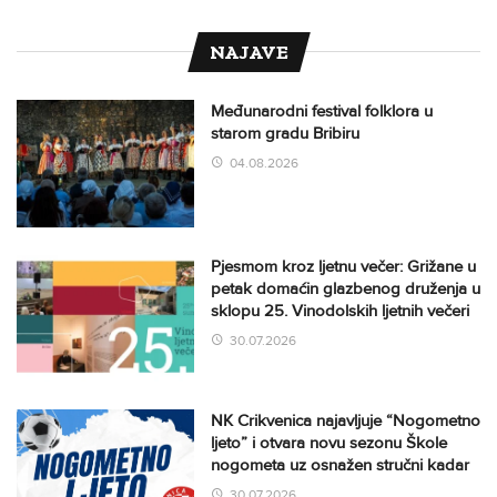
NAJAVE
Međunarodni festival folklora u
starom gradu Bribiru
04.08.2026
Pjesmom kroz ljetnu večer: Grižane u
petak domaćin glazbenog druženja u
sklopu 25. Vinodolskih ljetnih večeri
30.07.2026
NK Crikvenica najavljuje “Nogometno
ljeto” i otvara novu sezonu Škole
nogometa uz osnažen stručni kadar
30.07.2026