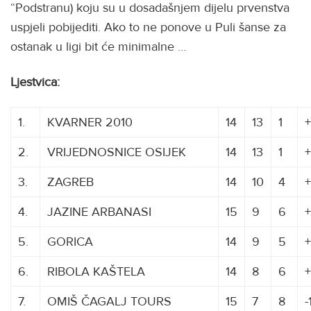
“Podstranu) koju su u dosadašnjem dijelu prvenstva
uspjeli pobijediti. Ako to ne ponove u Puli šanse za
ostanak u ligi bit će minimalne …
Ljestvica:
1.
KVARNER 2010
14
13
1
2.
VRIJEDNOSNICE OSIJEK
14
13
1
+
3.
ZAGREB
14
10
4
+
4.
JAZINE ARBANASI
15
9
6
+
5.
GORICA
14
9
5
6.
RIBOLA KAŠTELA
14
8
6
7.
OMIŠ ČAGALJ TOURS
15
7
8
-