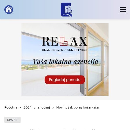
Početna
2024
siječanj
Novi težak poraz košarkaša
SPORT