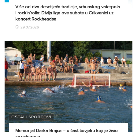
Više od dva desetljeća tradicije, vrhunskog vaterpola
i rock’n’rolla: Divlja liga ove subote u Crikvenici uz
koncert Rockheadsa
29.07.2026
OSTALI SPORTOVI
Memorijal Darka Brnjca – u čast čovjeku koji je živio
za vaterpolo