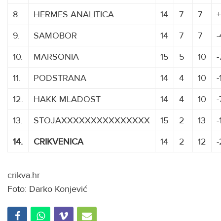
8.
HERMES ANALITICA
14
7
7
9.
SAMOBOR
14
7
7
-
10.
MARSONIA
15
5
10
-
11.
PODSTRANA
14
4
10
-
12.
HAKK MLADOST
14
4
10
-
13.
STOJAXXXXXXXXXXXXXXX
15
2
13
-
14.
CRIKVENICA
14
2
12
-
crikva.hr
Foto: Darko Konjević