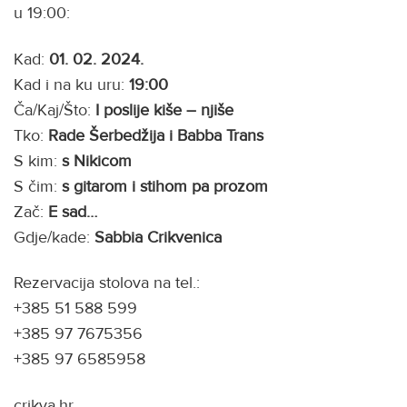
u 19:00:
Kad:
01. 02. 2024.
Kad i na ku uru:
19:00
Ča/Kaj/Što:
I poslije kiše – njiše
Tko:
Rade Šerbedžija i Babba Trans
S kim:
s Nikicom
S čim:
s gitarom i stihom pa prozom
Zač:
E sad…
Gdje/kade:
Sabbia Crikvenica
Rezervacija stolova na tel.:
+385 51 588 599
+385 97 7675356
+385 97 6585958
crikva.hr