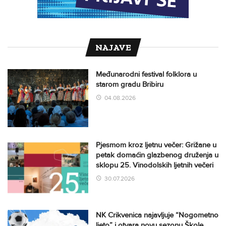
NAJAVE
Međunarodni festival folklora u
starom gradu Bribiru
04.08.2026
Pjesmom kroz ljetnu večer: Grižane u
petak domaćin glazbenog druženja u
sklopu 25. Vinodolskih ljetnih večeri
30.07.2026
NK Crikvenica najavljuje “Nogometno
ljeto” i otvara novu sezonu Škole