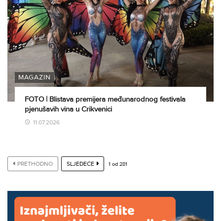
MAGAZIN
FOTO | Blistava premijera međunarodnog festivala
pjenušavih vina u Crikvenici
11.07.2026
PRETHODNO
SLJEDEĆE
1
od
281