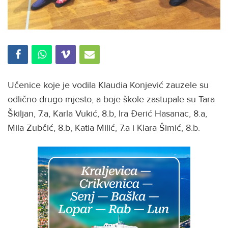
Učenice koje je vodila Klaudia Konjević zauzele su
odlično drugo mjesto, a boje škole zastupale su Tara
Škiljan, 7.a, Karla Vukić, 8.b, Ira Đerić Hasanac, 8.a,
Mila Zubčić, 8.b, Katia Milić, 7.a i Klara Šimić, 8.b.