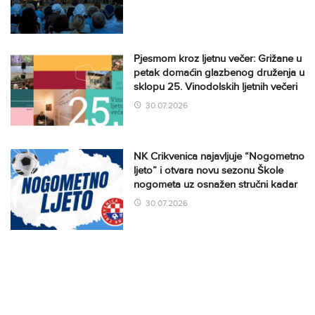
Pjesmom kroz ljetnu večer: Grižane u
petak domaćin glazbenog druženja u
sklopu 25. Vinodolskih ljetnih večeri
30.07.2026
NK Crikvenica najavljuje “Nogometno
ljeto” i otvara novu sezonu Škole
nogometa uz osnažen stručni kadar
30.07.2026