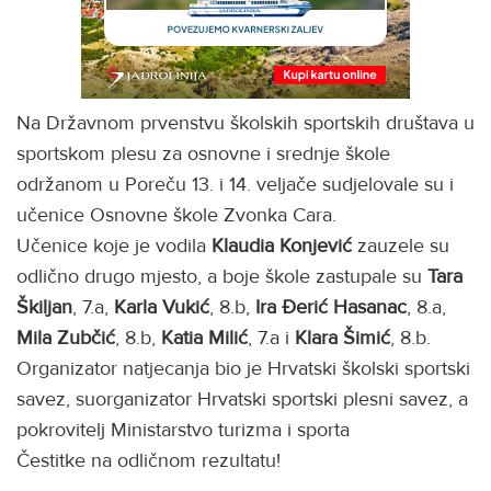
Na Državnom prvenstvu školskih sportskih društava u
sportskom plesu za osnovne i srednje škole
održanom u Poreču 13. i 14. veljače sudjelovale su i
učenice Osnovne škole Zvonka Cara.
Učenice koje je vodila
Klaudia Konjević
zauzele su
odlično drugo mjesto, a boje škole zastupale su
Tara
Škiljan
, 7.a,
Karla Vukić
, 8.b,
Ira Đerić Hasanac
, 8.a,
Mila Zubčić
, 8.b,
Katia Milić
, 7.a i
Klara Šimić
, 8.b.
Organizator natjecanja bio je Hrvatski školski sportski
savez, suorganizator Hrvatski sportski plesni savez, a
pokrovitelj Ministarstvo turizma i sporta
Čestitke na odličnom rezultatu!