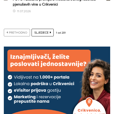
pjenušavih vina u Crikvenici
11.07.2026
PRETHODNO
SLJEDEĆE
1
od
281