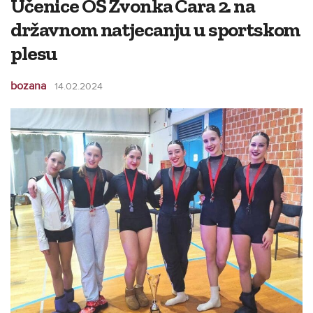
Učenice OŠ Zvonka Cara 2. na
državnom natjecanju u sportskom
plesu
bozana
14.02.2024