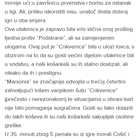
mirnije ući u završnicu prvenstva i borbu za ostanak
u ligi. Ali, priliku iskoristili nisu, unatoč dosta dobroj
igri u oba smjera.
Ova utakmica je zapravo bila vrlo slična onoj prošlog
tjedna protiv “Podstrane”, ali sa zamijenjenim
ulogama. Ovaj put je “Crikvenica” bila u ulozi lovca, s
obzirom na to da su gosti većim dijelom utakmice bili
u vodstvu, a naši košarkaši su ih stalno dostizali, ali
nikako da ih i prestignu.
“Marsonia” se značajnije odvojila u trećoj četvrtini
zahvaljujući lošem vanjskom šutu “Crikvenice”
(prečesto i nerezonskom) te situacijama u obrani kad
nije bilo pomaganja suigračima. Gosti su tako dolazili
do lakih koševa ili su naši košarkaši sakupljali osobne
greške.
U 35. minuti zbog 5 penala su iz igre morali Ćošić i