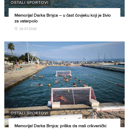
OSTALI SPORTOVI
Memorijal Darka Brnjca – u čast čovjeku koji je živio
za vaterpolo
28.07.2026
OSTALI SPORTOVI
Memorijal Darka Brnjca: prilika da mali crikvenički