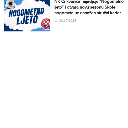
NK Crikvenica najavljuje “Nogometno
ljeto” i otvara novu sezonu Škole
nogometa uz osnažen stručni kadar
30.07.2026