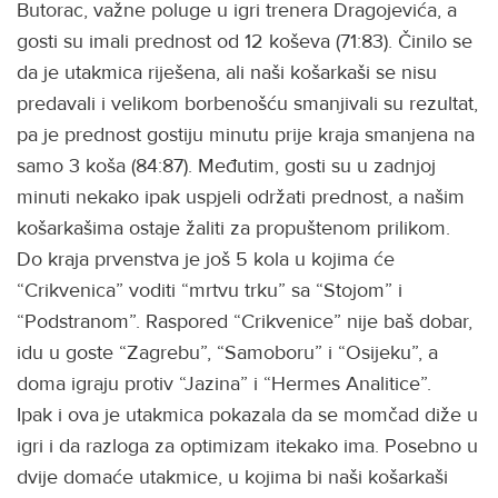
Butorac, važne poluge u igri trenera Dragojevića, a
gosti su imali prednost od 12 koševa (71:83). Činilo se
da je utakmica riješena, ali naši košarkaši se nisu
predavali i velikom borbenošću smanjivali su rezultat,
pa je prednost gostiju minutu prije kraja smanjena na
samo 3 koša (84:87). Međutim, gosti su u zadnjoj
minuti nekako ipak uspjeli održati prednost, a našim
košarkašima ostaje žaliti za propuštenom prilikom.
Do kraja prvenstva je još 5 kola u kojima će
“Crikvenica” voditi “mrtvu trku” sa “Stojom” i
“Podstranom”. Raspored “Crikvenice” nije baš dobar,
idu u goste “Zagrebu”, “Samoboru” i “Osijeku”, a
doma igraju protiv “Jazina” i “Hermes Analitice”.
Ipak i ova je utakmica pokazala da se momčad diže u
igri i da razloga za optimizam itekako ima. Posebno u
dvije domaće utakmice, u kojima bi naši košarkaši