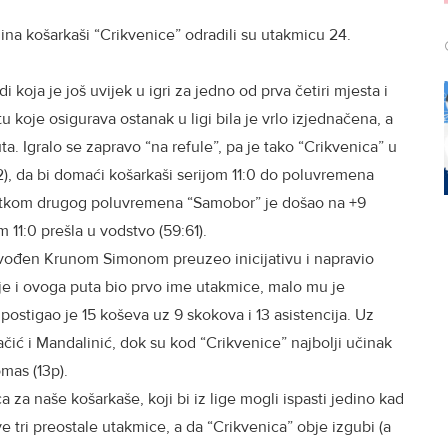
na košarkaši “Crikvenice” odradili su utakmicu 24.
ja je još uvijek u igri za jedno od prva četiri mjesta i
tu koje osigurava ostanak u ligi bila je vrlo izjednačena, a
a. Igralo se zapravo “na refule”, pa je tako “Crikvenica” u
42), da bi domaći košarkaši serijom 11:0 do poluvremena
očetkom drugog poluvremena “Samobor” je došao na +9
m 11:0 prešla u vodstvo (59:61).
vođen Krunom Simonom preuzeo inicijativu i napravio
e i ovoga puta bio prvo ime utakmice, malo mu je
postigao je 15 koševa uz 9 skokova i 13 asistencija. Uz
ačić i Mandalinić, dok su kod “Crikvenice” najbolji učinak
omas (13p).
a za naše košarkaše, koji bi iz lige mogli ispasti jedino kad
ve tri preostale utakmice, a da “Crikvenica” obje izgubi (a