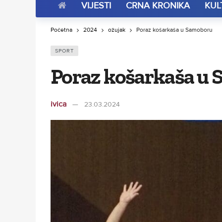
VIJESTI
CRNA KRONIKA
KUL
Početna
2024
ožujak
Poraz košarkaša u Samoboru
SPORT
Poraz košarkaša u
ivica
23.03.2024