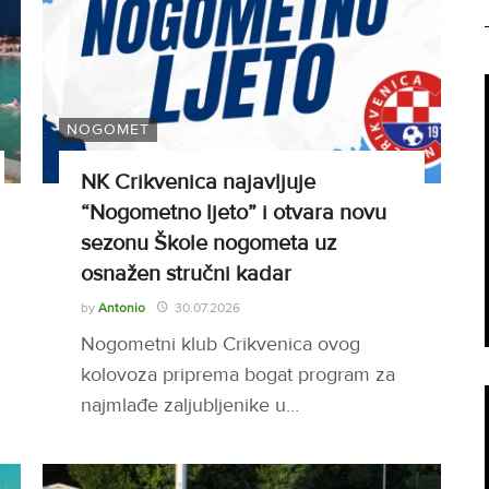
NOGOMET
NK Crikvenica najavljuje
“Nogometno ljeto” i otvara novu
sezonu Škole nogometa uz
osnažen stručni kadar
by
Antonio
30.07.2026
Nogometni klub Crikvenica ovog
kolovoza priprema bogat program za
najmlađe zaljubljenike u…