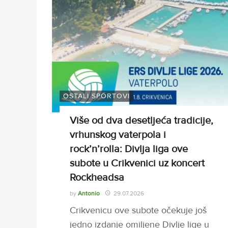
OSTALI SPORTOVI
Više od dva desetljeća tradicije,
vrhunskog vaterpola i
rock’n’rolla: Divlja liga ove
subote u Crikvenici uz koncert
Rockheadsa
by
Antonio
29.07.2026
Crikvenicu ove subote očekuje još
jedno izdanje omiljene Divlje lige u