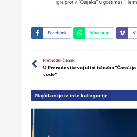
igra protiv “Osijeka” u gostima i “Herm
Facebook
WhatsApp
Vi
Prethodni članak
U Preradovićevoj ulici izložba "Čarolija
vode"
Najčitanije iz iste kategorije