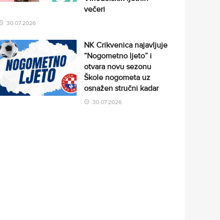
večeri
30.07.2026
NK Crikvenica najavljuje
“Nogometno ljeto” i
otvara novu sezonu
Škole nogometa uz
osnažen stručni kadar
30.07.2026