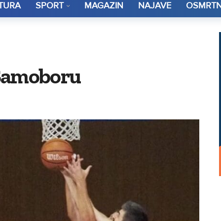
TURA
SPORT
MAGAZIN
NAJAVE
OSMRTN
 Samoboru