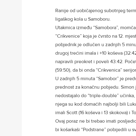
Ranije od uobičajenog subotnjeg termi
ligaškog kola u Samoboru.
Utakmica između “Samobora”, momčadi ko
“Crikvenice” koja je čvrsto na 12. mjes
pobjednik je odlučen u zadnjih 5 minut
drugoj trećini imala i +10 koševa (32:
napravili preokret i poveli 43:42. P
(59:50), da bi onda “Crikvenica” serijo
U zadnjih 5 minuta “Samobor” je pred
prednost za konačnu pobjedu. Simon j
nedostajalo do “triple-double” učinka, 
njega su kod domaćih najbolji bili Luk
imali Scott (16 koševa i 13 skokova) i T
Ovaj poraz ne bi trebao imati posljedic
bi košarkaši “Podstrane” pobijedili u s