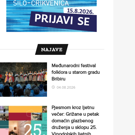
NAJAVE
Međunarodni festival
folklora u starom gradu
Bribiru
04.08.2026
Pjesmom kroz ljetnu
večer: Grižane u petak
domaćin glazbenog
druženja u sklopu 25.
Vinodolskih ljetnih