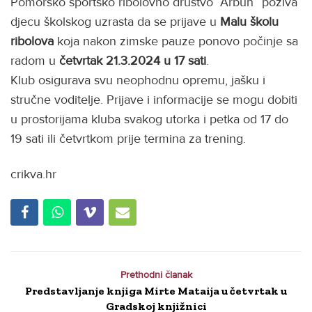
Pomorsko športsko ribolovno društvo “Arbun” poziva
djecu školskog uzrasta da se prijave u
Malu školu
ribolova
koja nakon zimske pauze ponovo počinje sa
radom u
četvrtak
21.3.2024
u 17 sati
.
Klub osigurava svu neophodnu opremu, jašku i
stručne voditelje. Prijave i informacije se mogu dobiti
u prostorijama kluba svakog utorka i petka od 17 do
19 sati ili četvrtkom prije termina za trening.
crikva.hr
Prethodni članak
Predstavljanje knjiga Mirte Mataija u četvrtak u
Gradskoj knjižnici