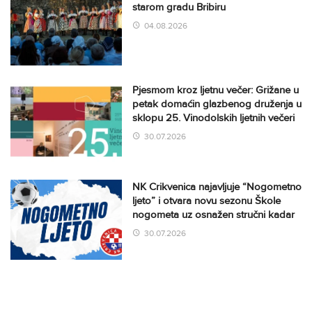
starom gradu Bribiru
04.08.2026
Pjesmom kroz ljetnu večer: Grižane u
petak domaćin glazbenog druženja u
sklopu 25. Vinodolskih ljetnih večeri
30.07.2026
NK Crikvenica najavljuje “Nogometno
ljeto” i otvara novu sezonu Škole
nogometa uz osnažen stručni kadar
30.07.2026