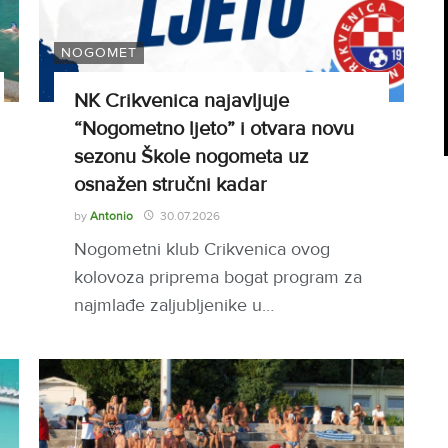
NOGOMET
NK Crikvenica najavljuje
“Nogometno ljeto” i otvara novu
sezonu Škole nogometa uz
osnažen stručni kadar
by
Antonio
30.07.2026
Nogometni klub Crikvenica ovog
kolovoza priprema bogat program za
najmlađe zaljubljenike u…