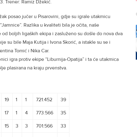
 3. Trener: Ramiz Džekić.
ak posao jučer u Pisarovini, gdje su igrale utakmicu
amnice”. Razlika u kvaliteti bila je očita, naše
 od boljih ligaških ekipa i zasluženo su došle do nova dva
e su bile Maja Kutija i Ivona Skorić, a istakle su se i
ntina Tomić i Nika Car.
ci igra protiv ekipe “Liburnija-Opatija” i ta će utakmica
olje plasirana na kraju prvenstva.
19
1
1
721:452
39
17
1
4
773:566
35
15
3
3
701:566
33