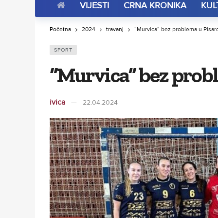
VIJESTI
CRNA KRONIKA
KUL
Početna
2024
travanj
“Murvica” bez problema u Pisaro
SPORT
“Murvica” bez prob
ivica
22.04.2024