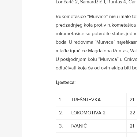
Lončarić 2, Samardžić 1, Runtas 4, Car
Rukometašice “Murvice” nisu imale tež
predzadnjeg kola protiv rukometašica “J
rukometašice su potvrdile status jedne
boda. U redovima “Murvice” najefikasnij
mlađe igračice Magdalena Runtas, Vale
U posljednjem kolu “Murvica” u Crikveni
odlučivati koja će od ovih ekipa biti b
Ljestvica:
1.
TREŠNJEVKA
21
2.
LOKOMOTIVA 2
22
3.
IVANIĆ
21