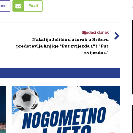
ber
Email
Sljedeći članak
Natalija Jeličić u utorak u Bribiru
predstavlja knjige "Put zvijezda 1" i "Put
zvijezda 2"