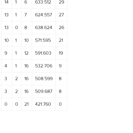
14
1
6
633:512
29
13
1
7
624:557
27
13
0
8
638:624
26
10
1
10
571:595
21
9
1
12
591:603
19
4
1
16
532:706
9
3
2
16
508:599
8
3
2
16
509:687
8
0
0
21
421:760
0