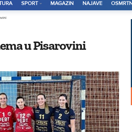
TURA
SPORT
MAGAZIN
NAJAVE
OSMRTN
vini
lema u Pisarovini