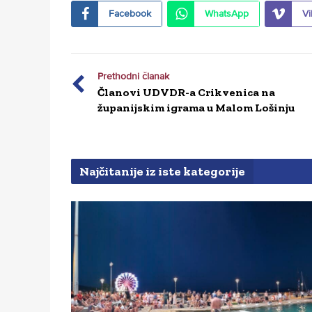
Facebook
WhatsApp
Vi
Prethodni članak
Članovi UDVDR-a Crikvenica na
županijskim igrama u Malom Lošinju
Najčitanije iz iste kategorije