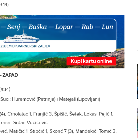
:14)
– ZAPAD
9:14)
Suci: Huremović (Petrinja) i Matejaš (Lipovljani)
(4), Crnolatac 1, Franjić 3, Špišić, Šetek, Lokas, Pejić 1,
Trener: Srđan Vučičević.
ović, Matičić 1, Stipčić 1, Skorić 7 (3), Mandekić, Tomić 3,