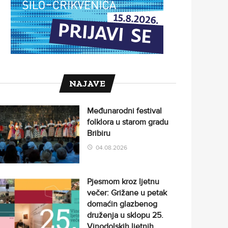
NAJAVE
Međunarodni festival
folklora u starom gradu
Bribiru
04.08.2026
Pjesmom kroz ljetnu
večer: Grižane u petak
domaćin glazbenog
druženja u sklopu 25.
Vinodolskih ljetnih