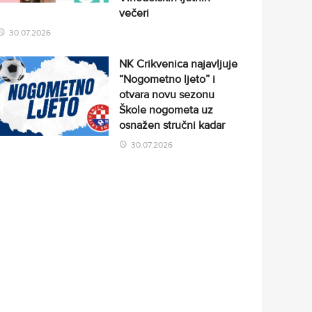
večeri
30.07.2026
NK Crikvenica najavljuje
“Nogometno ljeto” i
otvara novu sezonu
Škole nogometa uz
osnažen stručni kadar
30.07.2026