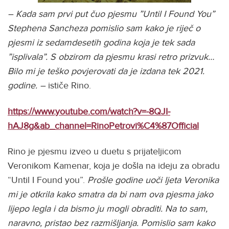
– Kada sam prvi put čuo pjesmu ”Until I Found You”
Stephena Sancheza pomislio sam kako je riječ o
pjesmi iz sedamdesetih godina koja je tek sada
”isplivala”. S obzirom da pjesmu krasi retro prizvuk…
Bilo mi je teško povjerovati da je izdana tek 2021.
godine. –
ističe Rino.
https://www.youtube.com/watch?v=-8QJI-
hAJ8g&ab_channel=RinoPetrovi%C4%87Official
Rino je pjesmu izveo u duetu s prijateljicom
Veronikom Kamenar, koja je došla na ideju za obradu
“Until I Found you”.
Prošle godine uoči ljeta Veronika
mi je otkrila kako smatra da bi nam ova pjesma jako
lijepo legla i da bismo ju mogli obraditi. Na to sam,
naravno, pristao bez razmišljanja.
Pomislio sam kako