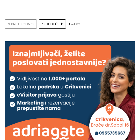
PRETHODNO
SLJEDEĆE
1
od
281