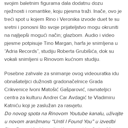
svojim baletnim figurama dala dodatnu dozu
nježnosti i romantike, koju pjesma traži. Inače, ovo je
treći spot u kojem Rino i Veronika izvode duet te su
sretni i ponosni što svoje prijateljstvo mogu okruniti
na najljepši mogući način; glazbom. Audio i video
pjesme potpisuje Tino Margan, harfa je snimljena u
“Adria Records”, studiju Roberta Grubišića, dok su
vokali snimljeni u Rinovom kućnom studiju.
Posebne zahvale za snimanje ovog videouratka idu
obnašateljici dužnosti gradonačelnice Grada
Crikvenice Ivoni Matošić Gašparović, ravnateljici
centra za kulturu Andrei Car Avdagić te Vladimiru
Katniću koji je zaslužan za rasvjetu.
Do novog spota na Rinovom Youtube kanalu, uživajte
u novom aranžmanu “Until I Found You” u izvedbi