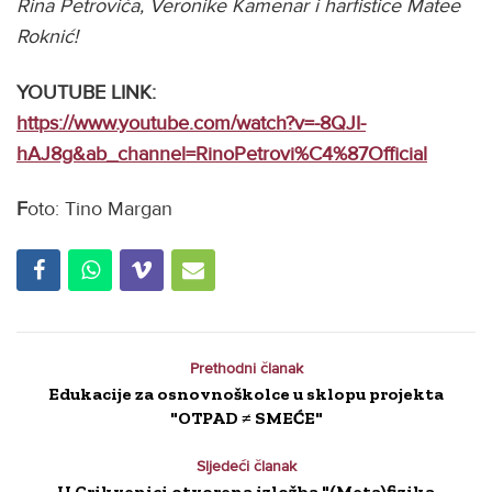
Rina Petrovića, Veronike Kamenar i harfistice Matee
Roknić!
YOUTUBE LINK:
https://www.youtube.com/watch?v=-8QJI-
hAJ8g&ab_channel=RinoPetrovi%C4%87Official
F
oto: Tino Margan
Prethodni članak
Edukacije za osnovnoškolce u sklopu projekta
"OTPAD ≠ SMEĆE"
Sljedeći članak
U Crikvenici otvorena izložba "(Meta)fizika