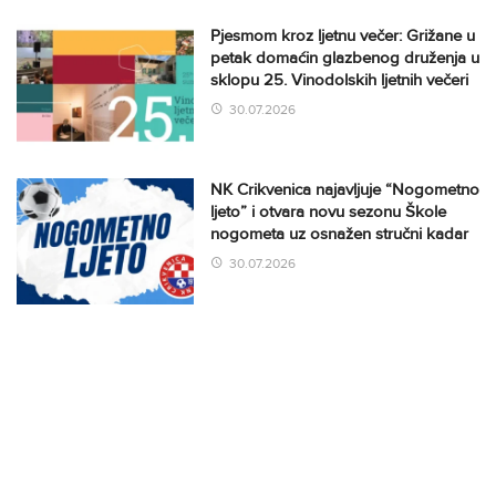
Pjesmom kroz ljetnu večer: Grižane u
petak domaćin glazbenog druženja u
sklopu 25. Vinodolskih ljetnih večeri
30.07.2026
NK Crikvenica najavljuje “Nogometno
ljeto” i otvara novu sezonu Škole
nogometa uz osnažen stručni kadar
30.07.2026