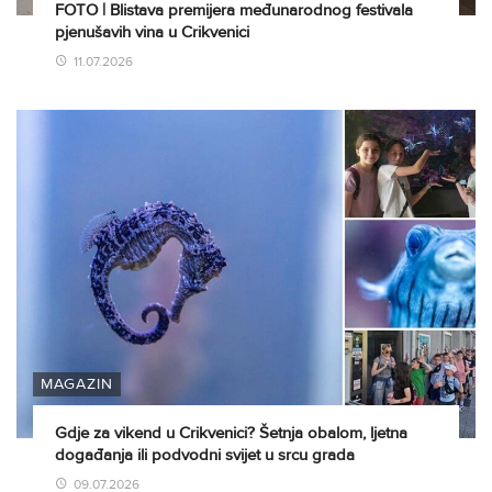
FOTO | Blistava premijera međunarodnog festivala
pjenušavih vina u Crikvenici
11.07.2026
MAGAZIN
Gdje za vikend u Crikvenici? Šetnja obalom, ljetna
događanja ili podvodni svijet u srcu grada
09.07.2026