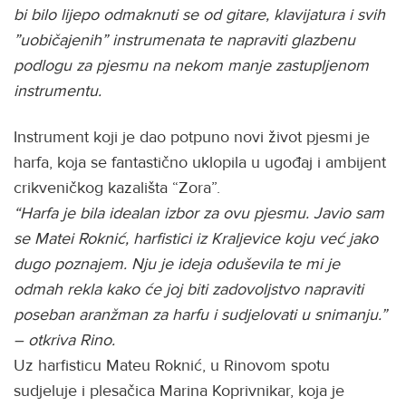
bi bilo lijepo odmaknuti se od gitare, klavijatura i svih
”uobičajenih” instrumenata te napraviti glazbenu
podlogu za pjesmu na nekom manje zastupljenom
instrumentu.
Instrument koji je dao potpuno novi život pjesmi je
harfa, koja se fantastično uklopila u ugođaj i ambijent
crikveničkog kazališta “Zora”.
“Harfa je bila idealan izbor za ovu pjesmu. Javio sam
se Matei Roknić, harfistici iz Kraljevice koju već jako
dugo poznajem. Nju je ideja oduševila te mi je
odmah rekla kako će joj biti zadovoljstvo napraviti
poseban aranžman za harfu i sudjelovati u snimanju.”
– otkriva Rino.
Uz harfisticu Mateu Roknić, u Rinovom spotu
sudjeluje i plesačica Marina Koprivnikar, koja je