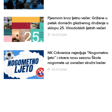
Pjesmom kroz ljetnu večer: Grižane u
petak domaćin glazbenog druženja u
sklopu 25. Vinodolskih ljetnih večeri
30.07.2026
NK Crikvenica najavljuje “Nogometno
ljeto” i otvara novu sezonu Škole
nogometa uz osnažen stručni kadar
30.07.2026