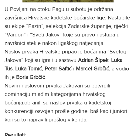
U Povljani na otoku Pagu u subotu je održana
završnica Hrvatske kadetske boćarske lige. Nastupile
su ekipe “Pazin”, selekcija Zadarske županije, riječki
“Vargon” i “Sveti Jakov” koje su pravo nastupa u
završnici stekle nakon ligaškog natjecanja.
Naslov prvaka Hrvatske pripao je boćarima “Svetog
Jakova” koji su igrali u sastavu
Adrian Šipek
,
Luka
Tus
,
Luka
Tomić
,
Petar Saftić
i
Marcel Grbčić
, a vodio
ih je
Boris Grbčić
.
Novim naslovom prvaka Jakovari su potvrdili
dominaciju mlađim kategorijama hrvatskog
boćanja,obranili su naslov prvaka u kadetskoj
konkurenciji osvojen prošle godine, baš kao i juniori
koji su to napravili prošlog vikenda.
Rezultati: