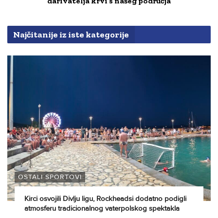
darivatelja krvi s našeg područja
Najčitanije iz iste kategorije
OSTALI SPORTOVI
Kirci osvojili Divlju ligu, Rockheadsi dodatno podigli
atmosferu tradicionalnog vaterpolskog spektakla