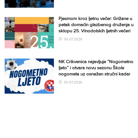
Pjesmom kroz ljetnu večer: Grižane u
petak domaćin glazbenog druženja u
sklopu 25. Vinodolskih ljetnih večeri
30.07.2026
NK Crikvenica najavljuje “Nogometno
ljeto” i otvara novu sezonu Škole
nogometa uz osnažen stručni kadar
30.07.2026