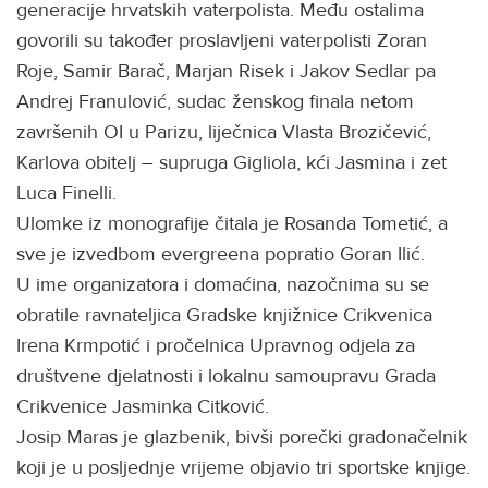
generacije hrvatskih vaterpolista. Među ostalima
govorili su također proslavljeni vaterpolisti Zoran
Roje, Samir Barač, Marjan Risek i Jakov Sedlar pa
Andrej Franulović, sudac ženskog finala netom
završenih OI u Parizu, liječnica Vlasta Brozičević,
Karlova obitelj – supruga Gigliola, kći Jasmina i zet
Luca Finelli.
Ulomke iz monografije čitala je Rosanda Tometić, a
sve je izvedbom evergreena popratio Goran Ilić.
U ime organizatora i domaćina, nazočnima su se
obratile ravnateljica Gradske knjižnice Crikvenica
Irena Krmpotić i pročelnica Upravnog odjela za
društvene djelatnosti i lokalnu samoupravu Grada
Crikvenice Jasminka Citković.
Josip Maras je glazbenik, bivši porečki gradonačelnik
koji je u posljednje vrijeme objavio tri sportske knjige.