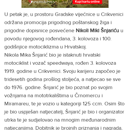
U petak je, u prostoru Gradske vijećnice u Crikvenici
održana promocija prigodnog poštanskog žiga i
prigodne dopisnice posvećene
Nikoli Miki Šnjariću
u
povodu njegovog rođendana, 3. kolovoza i 100.
godišnjice motociklizma u Hrvatskoj.
Nikola Mika Šnjarić bio je istaknuti hrvatski
motociklist i vozač speedwaya, rođen 3. kolovoza
1919. godine u Crikvenici. Svoju karijeru započeo je
tridesetih godina prošlog stoljeća, a natjecao se sve
do 1976. godine. Šnjarić je bio poznat po svojim
vožnjama na mototrkalištima u Črnomercu i
Miramareu, te je vozio u kategoriji 125 ccm. Osim što
je bio uspješan natjecatelj, Šnjarić je bio i organizator
utrka te je sudjelovao na mnogim međunarodnim
natjecanjima. Dobitnik je brojnih priznanja i nagrada,