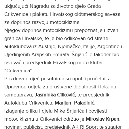
uključujući Nagradu za životno djelo Grada
Crikvenice i plaketu Hrvatskog oldtimerskog saveza
za doprinos razvoju motociklizma.
Njegov doprinos motociklizmu prepoznat je i izvan
granica Hrvatske, te je bio odlikovan od strane
autoklubova iz Austrije, Njemačke, Italije, Argentine i
Ujedinjenih Arapskih Emirata. Šnjarić je također bio
osnivač i predsjednik Hrvatskog moto-kluba
“Crikvenica”.
Pozdravnu riječ prisutnima su uputili pročelnica
Upravnog odjela za društvene djelatnosti i lokalnu
samoupravu,
Jasminka Citković
, te predsjednik
Autokluba Crikvenica,
Marijan Paladinić
.
Izlaganje o liku i djelu Mike Šnjarića i povijesti
motociklizma u Crikvenici održao je
Miroslav Krpan
,
novinar, publicist, predsjednik AK RI Sport te suautor