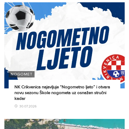
NOGOMET
NK Crikvenica najavljuje “Nogometno ljeto” i otvara
novu sezonu Škole nogometa uz osnažen stručni
kadar
30.07.2026