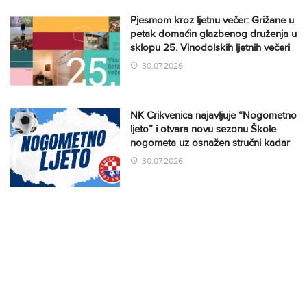
Pjesmom kroz ljetnu večer: Grižane u
petak domaćin glazbenog druženja u
sklopu 25. Vinodolskih ljetnih večeri
30.07.2026
NK Crikvenica najavljuje “Nogometno
ljeto” i otvara novu sezonu Škole
nogometa uz osnažen stručni kadar
30.07.2026