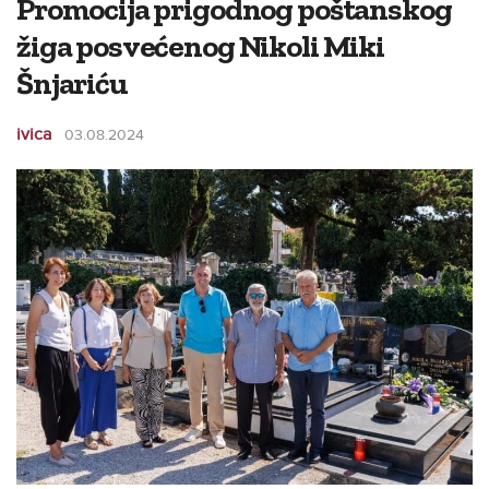
Promocija prigodnog poštanskog
žiga posvećenog Nikoli Miki
Šnjariću
ivica
03.08.2024