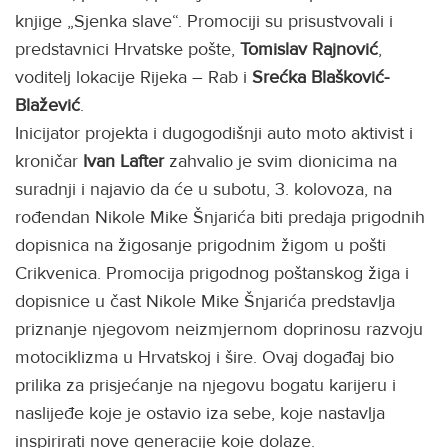
knjige „Sjenka slave“. Promociji su prisustvovali i
predstavnici Hrvatske pošte,
Tomislav Rajnović
,
voditelj lokacije Rijeka – Rab i
Srećka Blašković-
Blažević
.
Inicijator projekta i dugogodišnji auto moto aktivist i
kroničar
Ivan Lafter
zahvalio je svim dionicima na
suradnji i najavio da će u subotu, 3. kolovoza, na
rođendan Nikole Mike Šnjarića biti predaja prigodnih
dopisnica na žigosanje prigodnim žigom u pošti
Crikvenica. Promocija prigodnog poštanskog žiga i
dopisnice u čast Nikole Mike Šnjarića predstavlja
priznanje njegovom neizmjernom doprinosu razvoju
motociklizma u Hrvatskoj i šire. Ovaj događaj bio
prilika za prisjećanje na njegovu bogatu karijeru i
naslijeđe koje je ostavio iza sebe, koje nastavlja
inspirirati nove generacije koje dolaze.