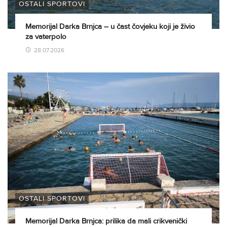
OSTALI SPORTOVI
Memorijal Darka Brnjca – u čast čovjeku koji je živio
za vaterpolo
28.07.2026
OSTALI SPORTOVI
Memorijal Darka Brnjca: prilika da mali crikvenički