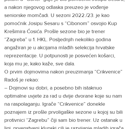
a nakon njegovog odlaska preuzeo je vođenje
seniorske momčadi. U sezoni 2022./23. je kao
pomoćnik Josipu Sesaru s “Cibonom” osvojio Kup
Krešimira Ćosića. Prošle sezone bio je trener
“Zagreba” u 1. HKL. Posljednjih nekoliko godina
angažiran je u akcijama mlađih selekcija hrvatske
reprezentacije. U potpunosti je posvećen košarci,
koja mu je, kako kaže, sve dala.
O prvim dojmovima nakon preuzimanja “Crikvenice”
Radoš je rekao:
– Dojmovi su dobri, a posebno bih istaknuo
optimalne uvjete za rad u dvije dvorane koje su nam
na raspolaganju. Igrače “Crikvenice” donekle
poznajem iz prošle prvoligaške sezone u kojoj su bili
protivnici “Zagrebu” čiji sam bio trener. Uz ostanak u
ligi, prvenstveni klupski cilj je razvijanje mladih igrača.