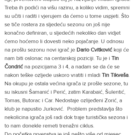
Treba ih podići na višu razinu, a koliko vidim, spremni
su učiti i raditi i vjerujem da ćemo u tome uspjeti. Što
se tiče rostera za sljedeću sezonu on još nije
konačno definiran, u sljedećih nekoliko dan vidjet
ćemo hoćemo li dovesti neko pojačanje. U odnosu
na prošlu sezonu novi igrač je
Dario Cvitković
koji će
nam biti oslonac na centarskoj poziciji. Tu je i
Tin
Čondrić
na pozicijama 3 i 4, a nadam se da će se
nakon teške ozljede uskoro vratiti i mladi
Tin Tikveša
.
Na okupu je ostala većina igrača iz prošle sezone, tu
su iskusni Šamanić i Perić, zatim Karabaić, Šulentić,
Tomas, Butorac i Car. Nedostaje ozlijeđeni Zorić, a
klub je napustio Jurković. Problem predstavlja što
nekolicina igrača još radi dok traje turistička sezona i
to nam donekle remeti trenažni ciklus.
Do početka prvenstva je još nešto više od mjesec