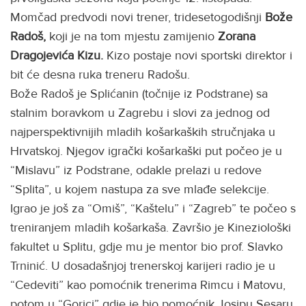
Momčad predvodi novi trener, tridesetogodišnji
Bože
Radoš,
koji je na tom mjestu zamijenio
Zorana
Dragojevića Kizu.
Kizo postaje novi sportski direktor i
bit će desna ruka treneru Radošu.
Bože Radoš je Splićanin (točnije iz Podstrane) sa
stalnim boravkom u Zagrebu i slovi za jednog od
najperspektivnijih mladih košarkaških stručnjaka u
Hrvatskoj. Njegov igrački košarkaški put počeo je u
“Mislavu” iz Podstrane, odakle prelazi u redove
“Splita”, u kojem nastupa za sve mlađe selekcije.
Igrao je još za “Omiš”, “Kaštelu” i “Zagreb” te počeo s
treniranjem mladih košarkaša. Završio je Kineziološki
fakultet u Splitu, gdje mu je mentor bio prof. Slavko
Trninić. U dosadašnjoj trenerskoj karijeri radio je u
“Cedeviti” kao pomoćnik trenerima Rimcu i Matovu,
potom u “Gorici” gdje je bio pomoćnik Josipu Sesaru,