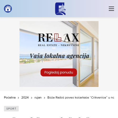
Početna
2024
rujan
Bože Radoš poveo košarkaše “Crikvenice” u nov
SPORT