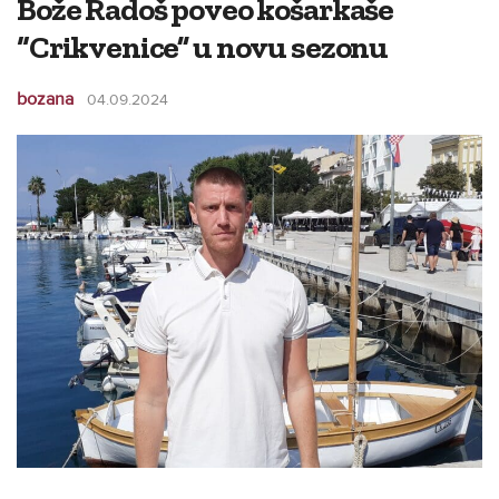
Bože Radoš poveo košarkaše
“Crikvenice” u novu sezonu
bozana
04.09.2024