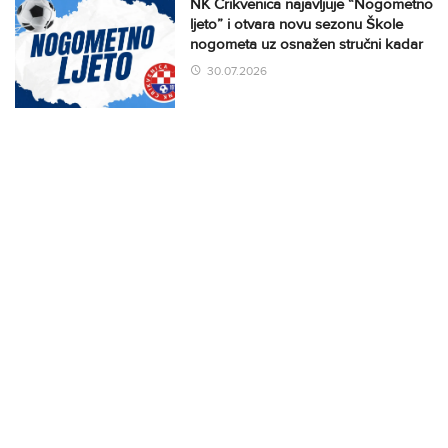
NK Crikvenica najavljuje “Nogometno
ljeto” i otvara novu sezonu Škole
nogometa uz osnažen stručni kadar
30.07.2026