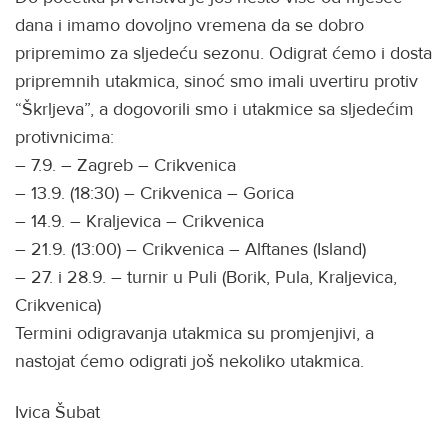
dana i imamo dovoljno vremena da se dobro
pripremimo za sljedeću sezonu. Odigrat ćemo i dosta
pripremnih utakmica, sinoć smo imali uvertiru protiv
“Škrljeva”, a dogovorili smo i utakmice sa sljedećim
protivnicima:
– 7.9. – Zagreb – Crikvenica
– 13.9. (18:30) – Crikvenica – Gorica
– 14.9. – Kraljevica – Crikvenica
– 21.9. (13:00) – Crikvenica – Alftanes (Island)
– 27. i 28.9. – turnir u Puli (Borik, Pula, Kraljevica,
Crikvenica)
Termini odigravanja utakmica su promjenjivi, a
nastojat ćemo odigrati još nekoliko utakmica.
Ivica Šubat